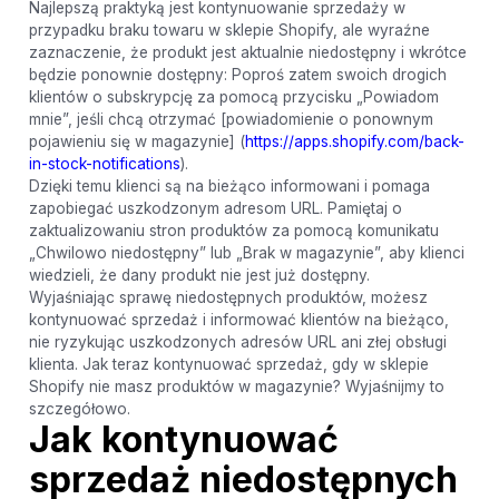
Najlepszą praktyką jest kontynuowanie sprzedaży w
przypadku braku towaru w sklepie Shopify, ale wyraźne
zaznaczenie, że produkt jest aktualnie niedostępny i wkrótce
będzie ponownie dostępny: Poproś zatem swoich drogich
klientów o subskrypcję za pomocą przycisku „Powiadom
mnie”, jeśli chcą otrzymać [powiadomienie o ponownym
pojawieniu się w magazynie] (
https://apps.shopify.com/back-
in-stock-notifications
).
Dzięki temu klienci są na bieżąco informowani i pomaga
zapobiegać uszkodzonym adresom URL. Pamiętaj o
zaktualizowaniu stron produktów za pomocą komunikatu
„Chwilowo niedostępny” lub „Brak w magazynie”, aby klienci
wiedzieli, że dany produkt nie jest już dostępny.
Wyjaśniając sprawę niedostępnych produktów, możesz
kontynuować sprzedaż i informować klientów na bieżąco,
nie ryzykując uszkodzonych adresów URL ani złej obsługi
klienta. Jak teraz kontynuować sprzedaż, gdy w sklepie
Shopify nie masz produktów w magazynie? Wyjaśnijmy to
szczegółowo.
Jak kontynuować
sprzedaż niedostępnych