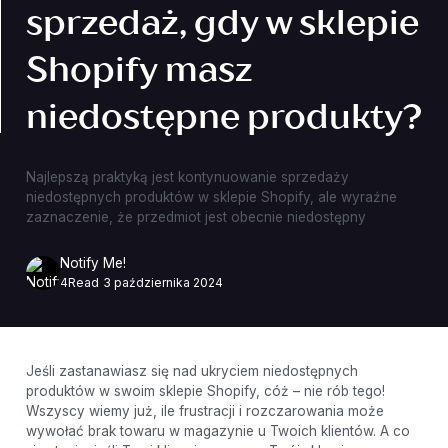
sprzedaż, gdy w sklepie
Shopify masz
niedostępne produkty?
Najlepszą praktyką jest kontynuowanie sprzedaży
niedostępnych produktów w sklepie Shopify, ale wyraźne
zaznaczenie, że przedmiot jest obecnie niedostępny
Notify Me!
4
Read
3 października 2024
Jeśli zastanawiasz się nad ukryciem niedostępnych
produktów w swoim sklepie Shopify, cóż – nie rób tego!
Wszyscy wiemy już, ile frustracji i rozczarowania może
wywołać brak towaru w magazynie u Twoich klientów. A co