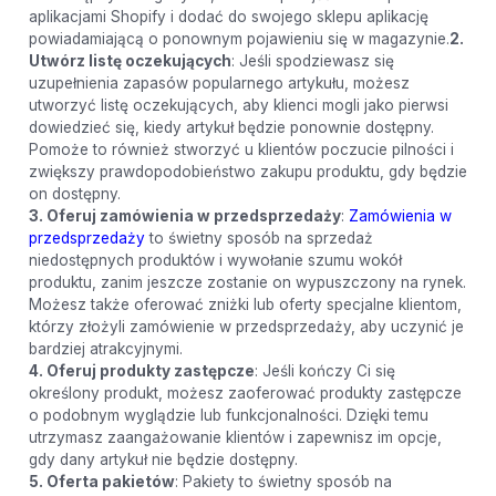
aplikacjami Shopify i dodać do swojego sklepu aplikację
powiadamiającą o ponownym pojawieniu się w magazynie.
2.
Utwórz listę oczekujących
: Jeśli spodziewasz się
uzupełnienia zapasów popularnego artykułu, możesz
utworzyć listę oczekujących, aby klienci mogli jako pierwsi
dowiedzieć się, kiedy artykuł będzie ponownie dostępny.
Pomoże to również stworzyć u klientów poczucie pilności i
zwiększy prawdopodobieństwo zakupu produktu, gdy będzie
on dostępny.
3. Oferuj zamówienia w przedsprzedaży
:
Zamówienia w
przedsprzedaży
to świetny sposób na sprzedaż
niedostępnych produktów i wywołanie szumu wokół
produktu, zanim jeszcze zostanie on wypuszczony na rynek.
Możesz także oferować zniżki lub oferty specjalne klientom,
którzy złożyli zamówienie w przedsprzedaży, aby uczynić je
bardziej atrakcyjnymi.
4. Oferuj produkty zastępcze
: Jeśli kończy Ci się
określony produkt, możesz zaoferować produkty zastępcze
o podobnym wyglądzie lub funkcjonalności. Dzięki temu
utrzymasz zaangażowanie klientów i zapewnisz im opcje,
gdy dany artykuł nie będzie dostępny.
5. Oferta pakietów
: Pakiety to świetny sposób na