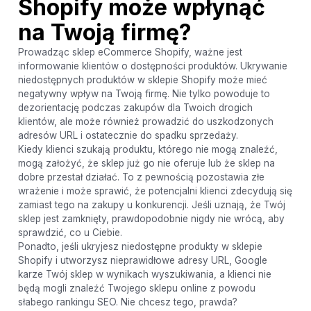
Shopify może wpłynąć
na Twoją firmę?
Prowadząc sklep eCommerce Shopify, ważne jest
informowanie klientów o dostępności produktów. Ukrywanie
niedostępnych produktów w sklepie Shopify może mieć
negatywny wpływ na Twoją firmę. Nie tylko powoduje to
dezorientację podczas zakupów dla Twoich drogich
klientów, ale może również prowadzić do uszkodzonych
adresów URL i ostatecznie do spadku sprzedaży.
Kiedy klienci szukają produktu, którego nie mogą znaleźć,
mogą założyć, że sklep już go nie oferuje lub że sklep na
dobre przestał działać. To z pewnością pozostawia złe
wrażenie i może sprawić, że potencjalni klienci zdecydują się
zamiast tego na zakupy u konkurencji. Jeśli uznają, że Twój
sklep jest zamknięty, prawdopodobnie nigdy nie wrócą, aby
sprawdzić, co u Ciebie.
Ponadto, jeśli ukryjesz niedostępne produkty w sklepie
Shopify i utworzysz nieprawidłowe adresy URL, Google
karze Twój sklep w wynikach wyszukiwania, a klienci nie
będą mogli znaleźć Twojego sklepu online z powodu
słabego rankingu SEO. Nie chcesz tego, prawda?