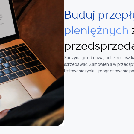
Buduj przep
pieniężnych
przedsprzed
Zaczynając od nowa, potrzebujesz ka
sprzedawać. Zamówienia w przedspr
testowanie rynku i prognozowanie pop