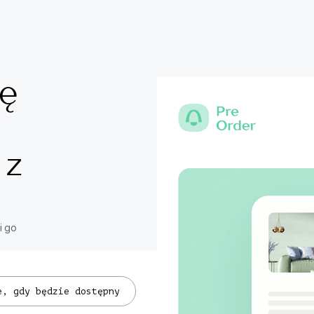
lę
z
i go
e, gdy będzie dostępny