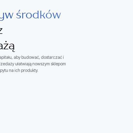
ływ środków
z
ażą
pitału, aby budować, dostarczać i
zedaży ułatwiają nowszym sklepom
ytu na ich produkty.