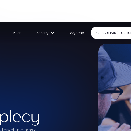
Klient
Zasoby
Wycena
Zarezerwuj demo
plecy
 których nie masz