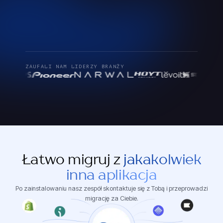
ZAUFALI NAM LIDERZY BRANŻY
Łatwo migruj z
jakakolwiek
inna aplikacja
Po zainstalowaniu nasz zespół skontaktuje się z Tobą i przeprowadzi
migrację za Ciebie.