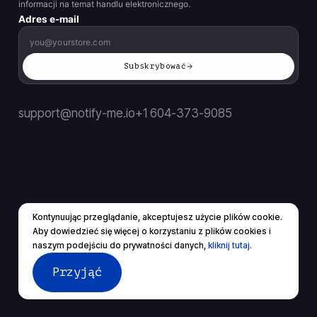
informacji na temat handlu elektronicznego.
Adres e-mail
Subskrybować
support@notify-me.io
+1 604-373-9085
Kontynuując przeglądanie, akceptujesz użycie plików cookie.
PL
▼
Aby dowiedzieć się więcej o korzystaniu z plików cookies i
© 2026 Wszelkie prawa zastrzeżone.
naszym podejściu do prywatności danych,
kliknij tutaj.
Warunki świadczenia usług
Polityka prywatności
Przyjąć