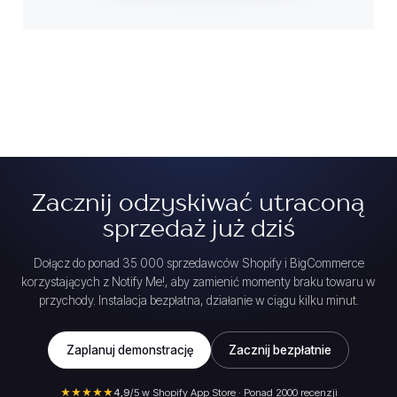
Zacznij odzyskiwać utraconą
sprzedaż już dziś
Dołącz do ponad 35 000 sprzedawców Shopify i BigCommerce
korzystających z Notify Me!, aby zamienić momenty braku towaru w
przychody. Instalacja bezpłatna, działanie w ciągu kilku minut.
Zaplanuj demonstrację
Zacznij bezpłatnie
★★★★★
4,9
/5 w Shopify App Store · Ponad 2000 recenzji