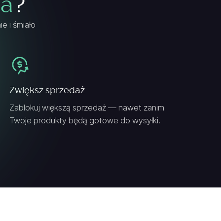
ia
?
e i śmiało
Zwiększ sprzedaż
Zablokuj większą sprzedaż — nawet zanim
Twoje produkty będą gotowe do wysyłki.