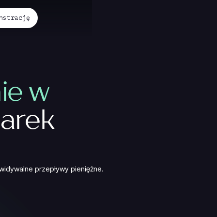
nstrację
ie w
arek
widywalne przepływy pieniężne.