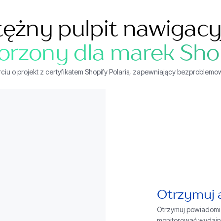
tężny pulpit nawigacy
orzony dla marek Sho
u o projekt z certyfikatem Shopify Polaris, zapewniający bezproblemową
Otrzymuj 
Otrzymuj powiadomi
monitorować wydajno