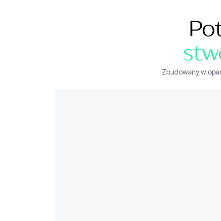
Po
stw
Zbudowany w oparci