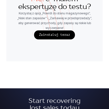
ekspertyzę do testu?
Korzystaj z opcji „Powrót do stanu magazynowego”,
„Niski stan zapasów” i „Zamawiaj w przedsprzedaży”,
aby generować przychody, gdy zapasy są niskie lub
wyczerpane!
Zainstaluj teraz
Start recovering
lost sales today