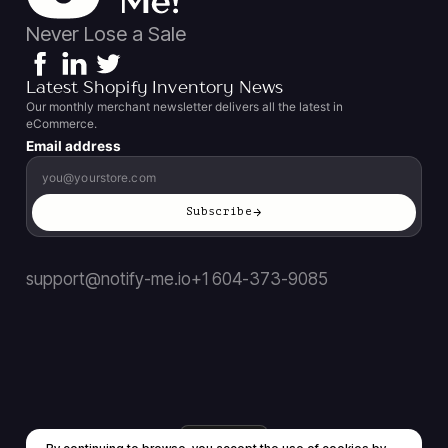
Never Lose a Sale
Latest Shopify Inventory News
Our monthly merchant newsletter delivers all the latest in
eCommerce.
Email address
Subscribe
support@notify-me.io
+1 604-373-9085
PL
▼