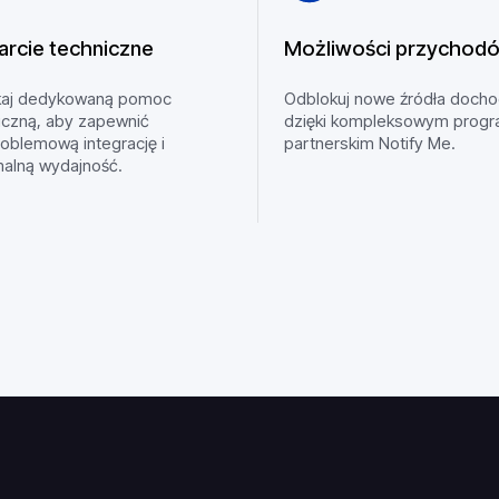
rcie techniczne
Możliwości przychod
kaj dedykowaną pomoc
Odblokuj nowe źródła doch
iczną, aby zapewnić
dzięki kompleksowym prog
oblemową integrację i
partnerskim Notify Me.
alną wydajność.