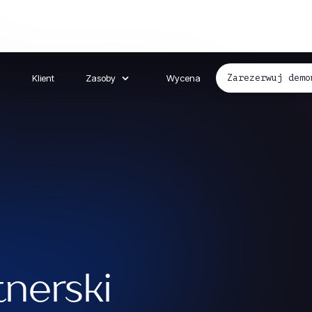
Klient
Zasoby
Wycena
Zarezerwuj demo
nerski