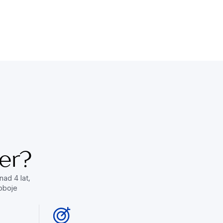
Szybkie rozwiązania
Dowiedz się więcej
er?
ad 4 lat,
oboje