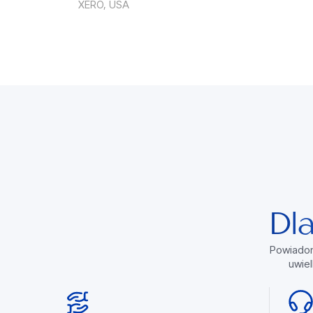
XERO, USA
Dl
Powiadom
uwie