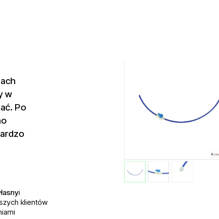
nach
y w
wać. Po
no
bardzo
własny
i
aszych klientów
niami