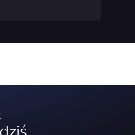
ć
dziś