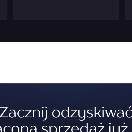
Zacznij odzyskiwa
aconą sprzedaż już 