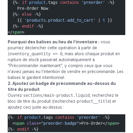
  {%- 
if
 product
.tags 
contains
 'preorder'
 -%}
    Pre-Order Now
  {%- 
else
 -%}
    {{ 
'products.product.add_to_cart'
 | 
t
 }}
  {%- 
endif
 -%}
</
span
>
Pourquoi des balises au lieu de l’inventaire :
vous
pourriez déclencher cette opération à partir de
inventory_quantity <= 0
, mais alors chaque produit en
rupture de stock passerait automatiquement à
“Précommander maintenant”, y compris ceux que vous
n’aviez jamais eu l’intention de vendre en précommande. Les
balises le gardent intentionnel.
2. Ajoutez un badge de précommande au-dessus du
titre du produit
Ouvrez
sections/main-product.liquid
, recherchez le
bloc de titre du produit (recherchez
product__title
) et
ajoutez ceci juste au-dessus :
{%- 
if
 product
.tags 
contains
 'preorder'
 -%}
  <
span
 class
=
"preorder-badge"
>Pre-Order</
span
>
{%- 
endif
 -%}