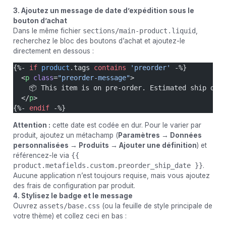
3. Ajoutez un message de date d’expédition sous le
bouton d’achat
Dans le même fichier
sections/main-product.liquid
,
recherchez le bloc des boutons d’achat et ajoutez-le
directement en dessous :
{%- 
if
 product
.tags 
contains
 'preorder'
 -%}
  <
p
 class
=
"preorder-message"
>
    📦 This item is on pre-order. Estimated ship dat
  </
p
>
{%- 
endif
 -%}
Attention :
cette date est codée en dur. Pour le varier par
produit, ajoutez un métachamp (
Paramètres → Données
personnalisées → Produits → Ajouter une définition
) et
référencez-le via
{{
product.metafields.custom.preorder_ship_date }}
.
Aucune application n’est toujours requise, mais vous ajoutez
des frais de configuration par produit.
4. Stylisez le badge et le message
Ouvrez
assets/base.css
(ou la feuille de style principale de
votre thème) et collez ceci en bas :