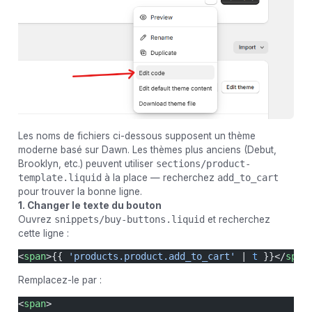
Les noms de fichiers ci-dessous supposent un thème
moderne basé sur Dawn. Les thèmes plus anciens (Debut,
Brooklyn, etc.) peuvent utiliser
sections/product-
template.liquid
à la place — recherchez
add_to_cart
pour trouver la bonne ligne.
1. Changer le texte du bouton
Ouvrez
snippets/buy-buttons.liquid
et recherchez
cette ligne :
<
span
>{{ 
'products.product.add_to_cart'
 | 
t
 }}</
span
Remplacez-le par :
<
span
>