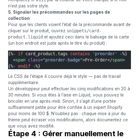
n’est pas votre style.
5. Signaler les précommandes sur les pages de
collection
Pour que les clients voient l’état de la précommande avant de
cliquer sur le produit, ouvrez
snippets/card-
product.liquid
et ajoutez ceci dans le balisage de la carte
(un bon endroit est juste après le titre du produit) :
{%- 
if
 card_product.tags 
contains
 'preorder'
 -%}
  <
span
 class
=
"preorder-badge"
>Pre-Order</
span
>
{%- 
endif
 -%}
Le CSS de l’étape 4 couvre déjà le style — pas de travail
supplémentaire.
Un développeur peut effectuer les cinq modifications en 20 à
30 minutes. Si vous êtes à l’aise en Liquid, vous pouvez le
bricoler en une après-midi. Sinon, il s’agit d’une portée
suffisamment petite pour être confiée à un expert Shopify
pour moins de 100 $. N’oubliez pas : chaque mise à jour du
thème peut écraser vos modifications, alors documentez ce
que vous avez modifié.
Étape 4 : Gérer manuellement le