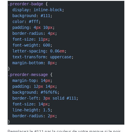
.preorder-badge
 {
  display
: 
inline-block
;
  background
: 
#111
;
  color
: 
#fff
;
  padding
: 
4
px
 10
px
;
  border-radius
: 
4
px
;
  font-size
: 
11
px
;
  font-weight
: 
600
;
  letter-spacing
: 
0.06
em
;
  text-transform
: 
uppercase
;
  margin-bottom
: 
8
px
;
}
.preorder-message
 {
  margin-top
: 
14
px
;
  padding
: 
12
px
 14
px
;
  background
: 
#f6f6f6
;
  border-left
: 
3
px
 solid
 #111
;
  font-size
: 
14
px
;
  line-height
: 
1.5
;
  border-radius
: 
2
px
;
}
Remplacez le
#111
par la couleur de votre marque si le noir