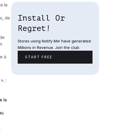
e le
Install Or
s, de
Regret!
 de
Stores using Notify Me! have generated
ns
Millions in Revenue. Join the club:
e à
START FREE
» :
e la
au
.