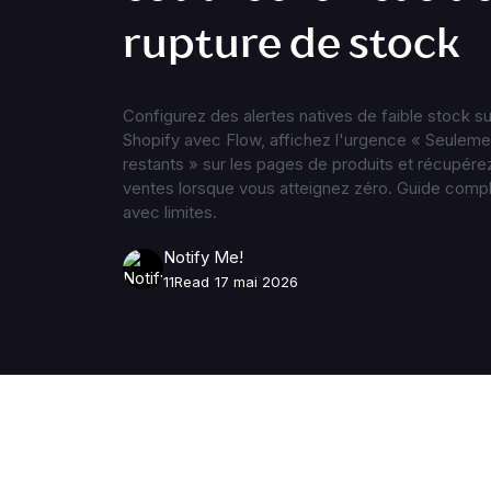
rupture de stock
Configurez des alertes natives de faible stock su
Shopify avec Flow, affichez l'urgence « Seuleme
restants » sur les pages de produits et récupére
ventes lorsque vous atteignez zéro. Guide comp
avec limites.
Notify Me!
11
Read
17 mai 2026