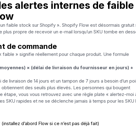
es alertes internes de faible
low
r un faible stock sur Shopify ». Shopify Flow est désormais gratuit 
f le plus propre de recevoir un e-mail lorsqu’un SKU tombe en des
oint de commande
 « faible » signifie réellement pour chaque produit. Une formule
oyennes) × (délai de livraison du fournisseur en jours) +
i de livraison de 14 jours et un tampon de 7 jours a besoin d’un po
 obtiennent des seuils plus élevés. Les personnes qui bougent
e étape, vous vous retrouvez avec une règle plate « alertez-moi 
es SKU rapides et ne se déclenche jamais à temps pour les SKU l
w
(installez d’abord Flow si ce n’est pas déjà fait)