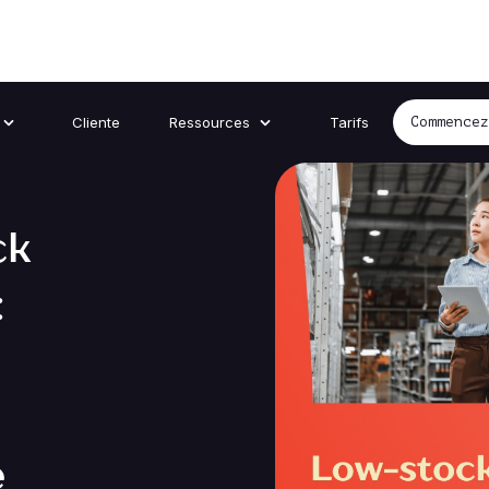
Cliente
Ressources
Tarifs
Commence
ck
:
e