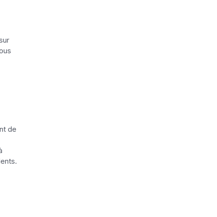
sur
sous
int de
à
ents.