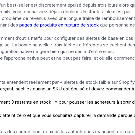
un best-seller est discrètement épuisé depuis trois jours alors qu
emails, vous connaissez déjà la douleur. Un stock faible n’est pas
’un problème de revenus avec une longue traîne de remboursement
enant des
pages de produits en rupture de stock
que personne ne
amment d’outils natifs pour configurer des alertes de base en cas
quise. La bonne nouvelle : trois tâches différentes se cachent da
figuration native ne gère bien qu’une seule d’entre elles.
l’approche native peut et ne peut pas faire, et où elle commenc
ts entendent réellement par « alertes de stock faible sur Shopify 
erçant, sachiez quand un SKU est épuisé et devez commander à
t 3 restants en stock ! » pour pousser les acheteurs à sortir d
k atteint zéro et que vous souhaitez capturer la demande perdue 
 Les deux autres sont ceux où les autochtones manquent de route