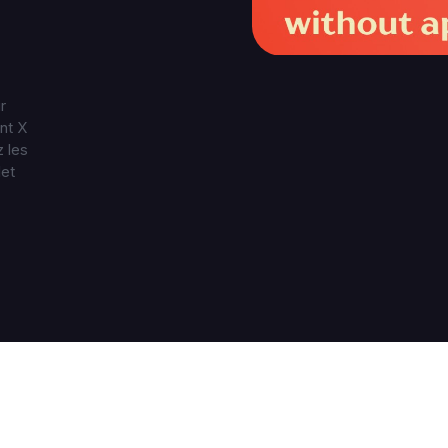
r
nt X
z les
let