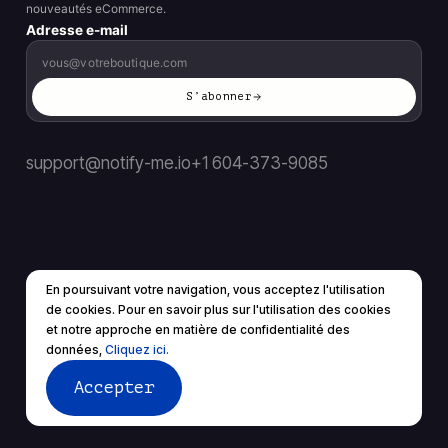
nouveautés eCommerce.
Adresse e-mail
S’abonner
support@notify-me.io
+1 604-373-9085
En poursuivant votre navigation, vous acceptez l'utilisation
de cookies. Pour en savoir plus sur l'utilisation des cookies
FR
▼
et notre approche en matière de confidentialité des
© 2026 Tous droits réservés.
données,
Cliquez ici.
Conditions d'utilisation
politique de confidentialité
Accepter