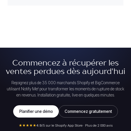
Commencez à récupérer les
ventes perdues dès aujourd'hui
Rejoignez plus de 35 000 marchands Shopify et BigCommerce
utilisant Notify Me! pour transformer les moments de rupture de stock
en revenus. Installation gratuite, live en quelques minutes.
Planifier une démo
Commencez gratuitement
★★★★★
4.9
/5 sur le Shopify App Store · Plus de 2 000 avis