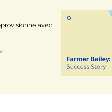
pprovisionne avec
ey