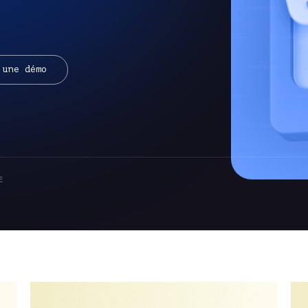
 une démo
E