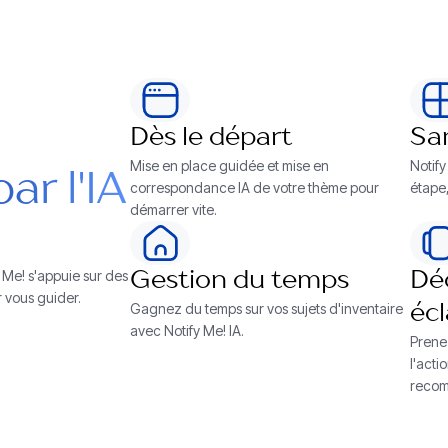
Dès le départ
Sa
Mise en place guidée et mise en
Notif
ar l'IA
correspondance IA de votre thème pour
étape
démarrer vite.
 Me! s'appuie sur des
Gestion du temps
Déc
r vous guider.
Gagnez du temps sur vos sujets d'inventaire
écl
avec Notify Me! IA.
Prene
l'acti
recom