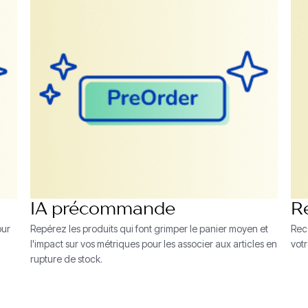
IA précommande
R
our
Repérez les produits qui font grimper le panier moyen et
Rec
l'impact sur vos métriques pour les associer aux articles en
vot
rupture de stock.