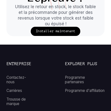
Utilisez le retour en stock, le stock faible
et la précommande pour générer des
revenus lorsque votre stock est faible
ou épuisé !
Installer maintenant
ENTREPRISE
EXPLORER PLUS
Contactez-
Programme
nous
partenaires
Carrières
Programme d'affiliation
Trousse de
marque