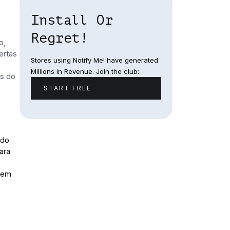
Install Or
Regret!
o,
ertas
Stores using Notify Me! have generated
Millions in Revenue. Join the club:
is do
START FREE
ido
ara
 em