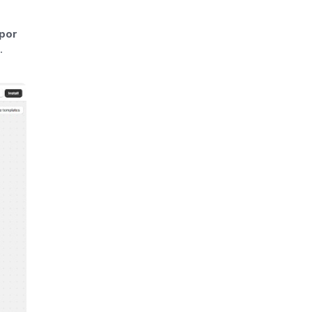
 por
.