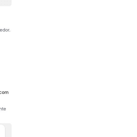
edor.
 com
nte