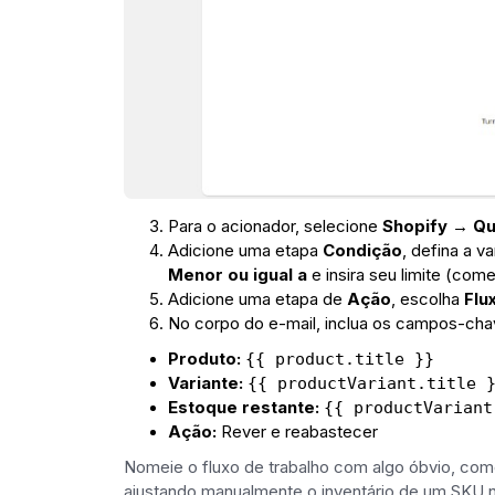
Para o acionador, selecione
Shopify → Qu
Adicione uma etapa
Condição
, defina a v
Menor ou igual a
e insira seu limite (com
Adicione uma etapa de
Ação
, escolha
Flu
No corpo do e-mail, inclua os campos-chave
Produto:
{{ product.title }}
Variante:
{{ productVariant.title 
Estoque restante:
{{ productVariant
Ação:
Rever e reabastecer
Nomeie o fluxo de trabalho com algo óbvio, como
ajustando manualmente o inventário de um SKU n