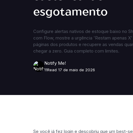
esgotamento
Configure alertas nativos de estoque baixo no S
com Flow, mostre a urgência 'Restam apenas X'
páginas dos produtos e recupere as vendas qua
chegar a zero. Guia completo com limites.
Notify Me!
11
Read
17 de maio de 2026
Se você já fez login e descobriu que um best-se