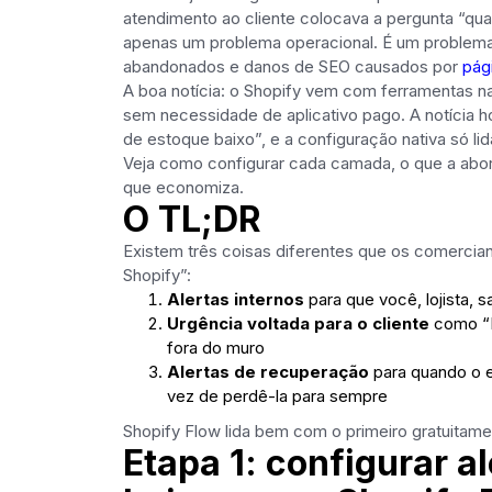
atendimento ao cliente colocava a pergunta “qua
apenas um problema operacional. É um problema 
abandonados e danos de SEO causados ​​por
pág
A boa notícia: o Shopify vem com ferramentas nat
sem necessidade de aplicativo pago. A notícia ho
de estoque baixo”, e a configuração nativa só l
Veja como configurar cada camada, o que a abo
que economiza.
O TL;DR
Existem três coisas diferentes que os comercia
Shopify”:
Alertas internos
para que você, lojista,
Urgência voltada para o cliente
como “R
fora do muro
Alertas de recuperação
para quando o e
vez de perdê-la para sempre
Shopify Flow lida bem com o primeiro gratuitame
Etapa 1: configurar a