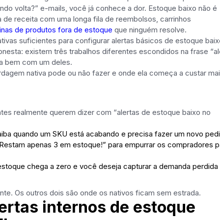
ndo volta?” e-mails, você já conhece a dor. Estoque baixo não é
de receita com uma longa fila de reembolsos, carrinhos
inas de produtos fora de estoque
que ninguém resolve.
ivas suficientes para configurar alertas básicos de estoque baix
nesta: existem três trabalhos diferentes escondidos na frase “al
ida bem com um deles.
rdagem nativa pode ou não fazer e onde ela começa a custar ma
ntes realmente querem dizer com “alertas de estoque baixo no
 saiba quando um SKU está acabando e precisa fazer um novo ped
estam apenas 3 em estoque!” para empurrar os compradores p
stoque chega a zero e você deseja capturar a demanda perdida
nte. Os outros dois são onde os nativos ficam sem estrada.
lertas internos de estoque