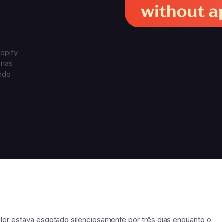
hopify
 nas
ndo
ller estava esgotado silenciosamente por três dias enquanto o