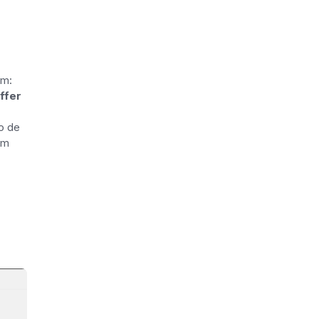
um:
ffer
o de
em