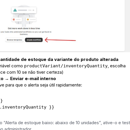
antidade de estoque da variante do produto alterada
ariável como
productVariant/inventoryQuantity
, escolha
ece com 10 se não tiver certeza)
xo → Enviar e-mail interno
 para que o alerta seja útil rapidamente:
}}
.inventoryQuantity }}
 “Alerta de estoque baixo: abaixo de 10 unidades”, ative-o e tes
o administrador.