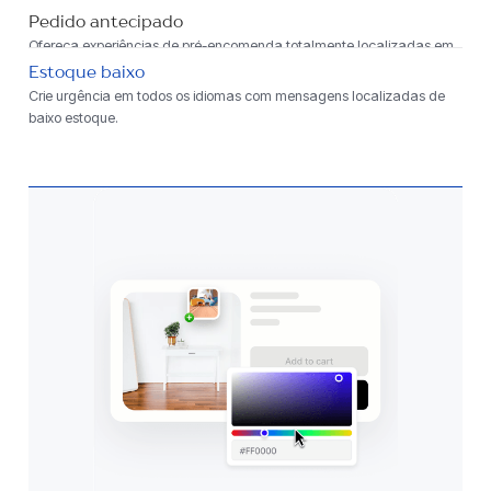
idioma compatível com sua loja.
Pedido antecipado
Ofereça experiências de pré-encomenda totalmente localizadas em
todos os idiomas.
Estoque baixo
Crie urgência em todos os idiomas com mensagens localizadas de
baixo estoque.