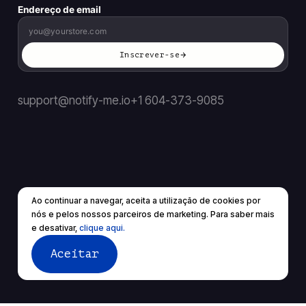
Endereço de email
Inscrever-se
support@notify-me.io
+1 604-373-9085
Ao continuar a navegar, aceita a utilização de cookies por
BR
▼
nós e pelos nossos parceiros de marketing. Para saber mais
© 2026 Todos os direitos reservados.
e desativar,
clique aqui.
Termos de Serviço
política de Privacidade
Aceitar