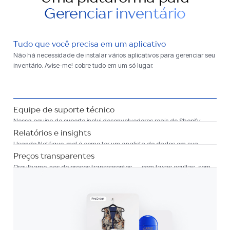
Gerenciar inventário
Tudo que você precisa em um aplicativo
Não há necessidade de instalar vários aplicativos para gerenciar seu
inventário. Avise-me! cobre tudo em um só lugar.
Equipe de suporte técnico
Nossa equipe de suporte inclui desenvolvedores reais do Shopify
trabalhando no seu caso – você está em mãos de especialistas.
Relatórios e insights
Usando Notifique-me! é como ter um analista de dados em sua
equipe — com insights e relatórios valiosos integrados.
Preços transparentes
Orgulhamo-nos de preços transparentes — sem taxas ocultas, sem
surpresas.