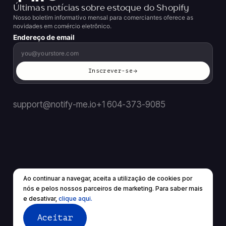
Últimas notícias sobre estoque do Shopify
Nosso boletim informativo mensal para comerciantes oferece as
novidades em comércio eletrônico.
Endereço de email
Inscrever-se
support@notify-me.io
+1 604-373-9085
Ao continuar a navegar, aceita a utilização de cookies por
BR
▼
nós e pelos nossos parceiros de marketing. Para saber mais
© 2026 Todos os direitos reservados.
e desativar,
clique aqui.
Termos de Serviço
política de Privacidade
Aceitar