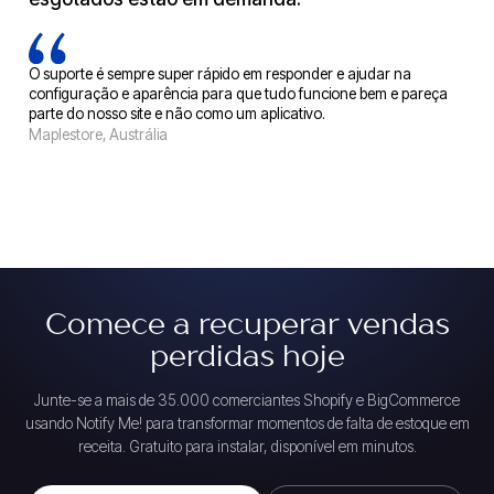
O suporte é sempre super rápido em responder e ajudar na
configuração e aparência para que tudo funcione bem e pareça
parte do nosso site e não como um aplicativo.
Maplestore, Austrália
Comece a recuperar vendas
perdidas hoje
Junte-se a mais de 35.000 comerciantes Shopify e BigCommerce
usando Notify Me! para transformar momentos de falta de estoque em
receita. Gratuito para instalar, disponível em minutos.