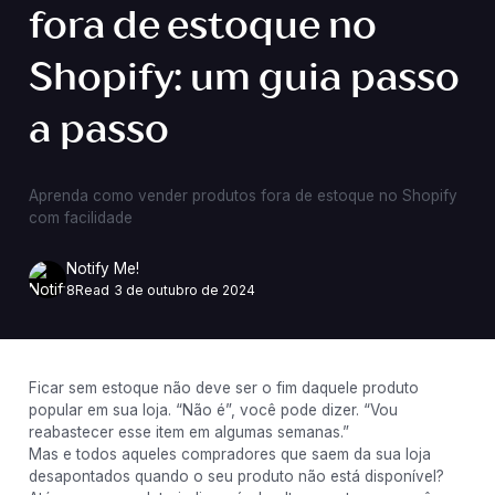
fora de estoque no
Shopify: um guia passo
a passo
Aprenda como vender produtos fora de estoque no Shopify
com facilidade
Notify Me!
8
Read
3 de outubro de 2024
Ficar sem estoque não deve ser o fim daquele produto
popular em sua loja. “Não é”, você pode dizer. “Vou
reabastecer esse item em algumas semanas.”
Mas e todos aqueles compradores que saem da sua loja
desapontados quando o seu produto não está disponível?