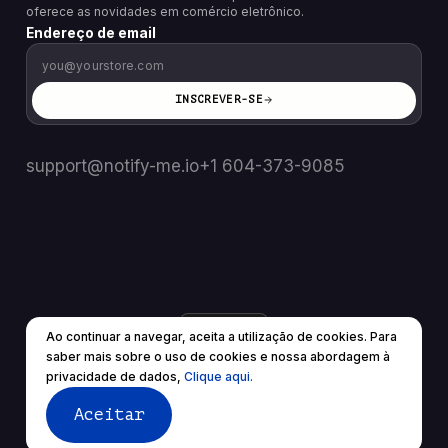
oferece as novidades em comércio eletrônico.
Endereço de email
INSCREVER-SE
support@notify-me.io
+1 604-373-9085
BR
▼
Ao continuar a navegar, aceita a utilização de cookies. Para
© 2025 Todos os direitos reservados.
saber mais sobre o uso de cookies e nossa abordagem à
Termos de Serviço
política de Privacidade
privacidade de dados,
Clique aqui.
Aceitar