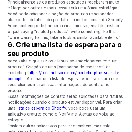
Principalmente se os produtos esgotados receberem muito
tráfego por outros canais, essa será uma ótima estratégia.
Você pode adicionar a seção de produtos relacionados
abaixo dos detalhes do produto em muitos temas do Shopify.
Você também pode brincar com as mensagens. Like instead
of just saying “related products”, write something like this:
“while waiting for this, take a look at similar available items.”
6. Crie uma lista de espera para o
seu produto
Você sabe o que faz os clientes se emocionarem com um
produto? Criação de uma [campanha de escassez] de
marketing (
https://blog.hubspot.com/marketing/the-scarcity-
principle
). Ao criar uma lista de espera, você solicitará que
seus clientes insiram suas informações de contato no
produto.
Essas informações de contato serão solicitadas para futuras
notificações quando o produto estiver disponível. Para criar
uma
lista de espera do Shopify
, você pode usar um
aplicativo gratuito como o Notify me! Alertas de volta ao
estoque.
Existem outros aplicativos para isso também, mas este
aplicativo oferece a opção de enviar notificações de itens