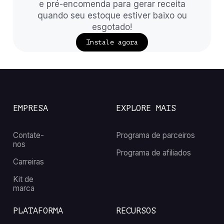
e pré-encomenda para gerar receita
quando seu estoque estiver baixo ou
esgotado!
Instale agora
EMPRESA
EXPLORE MAIS
Contate-
Programa de parceiros
nos
Programa de afiliados
Carreiras
Kit de
marca
PLATAFORMA
RECURSOS