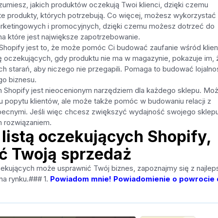
ozumiesz, jakich produktów oczekują Twoi klienci, dzięki czemu
 produkty, których potrzebują. Co więcej, możesz wykorzystać
marketingowych i promocyjnych, dzięki czemu możesz dotrzeć do
 na które jest największe zapotrzebowanie.
ch Shopify jest to, że może pomóc Ci budować zaufanie wśród klie
stę oczekujących, gdy produktu nie ma w magazynie, pokazuje im, 
ch starań, aby niczego nie przegapili. Pomaga to budować lojalno
go biznesu.
ych Shopify jest nieocenionym narzędziem dla każdego sklepu. Moż
u popytu klientów, ale może także pomóc w budowaniu relacji z
 obecnymi. Jeśli więc chcesz zwiększyć wydajność swojego sklepu
ym rozwiązaniem.
z listą oczekujących Shopify,
ć Twoją sprzedaż
czekujących może usprawnić Twój biznes, zapoznajmy się z najle
 na rynku.### 1.
Powiadom mnie! Powiadomienie o powrocie 