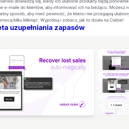
pierwsi dowiedzą się, kiedy ich ulubione produkty będą ponownie
e e-maile do klientów, aby informować ich na bieżąco. Możesz 
etny sposób, aby mieć pewność, że klienci nie przegapią ulubio
cą kilku kliknięć. Wypróbuj i zobacz, jak to działa na Ciebie!
eta uzupełniania zapasów