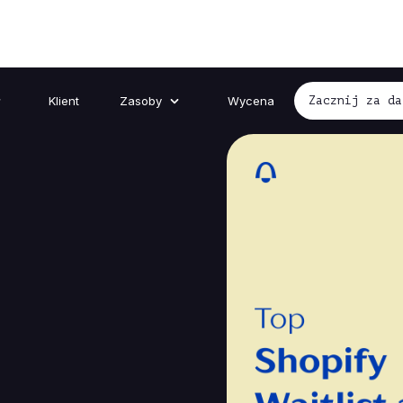
Klient
Zasoby
Wycena
Zacznij za da