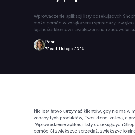
Wprowadzenie aplikacji listy oczekujących Shopi
może pomóc w zwiększeniu sprzedaży, zwiększ
lojalności klientów i zwiększeniu ich zadowolenia
Pearl
7
Read
1 lutego 2026
Nie jest łatwo utrzymać klientów, gdy nie ma w 
zapasy tych produktów, Twoi klienci znikną, a p
Wprowadzenie aplikacji listy oczekujących Sho
pomóc Ci zwiększyć sprzedaż, zwiększyć lojalnoś