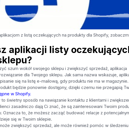
aplikacjom z listą oczekujących na produkty dla Shopify, zobaczm
 aplikacji listy oczekującyc
sklepu?
rzyć szum wokół swojego sklepu i zwiększyć sprzedaż, aplikacja
e rozwiązanie dla Twojego sklepu. Jak sama nazwa wskazuje, aplik
pisanie się na listę e-mailową, gdy produktu nie ma w magazynie.
produkt będzie ponownie dostępny, dzięki czemu nie przegapią T
ępne w Shopify.
y to świetny sposób na nawiązanie kontaktu z klientami i zwiększe
 klienci zasadniczo dają Ci znać, że są zainteresowani Twoim pro
y. Oznacza to, że możesz zacząć budować relacje z potencjalny
dzieje się w Twoim sklepie.
 pomoże zwiększyć sprzedaż, ale może również pomóc w śledzeniu