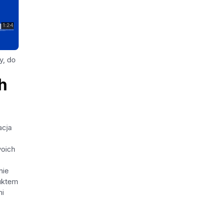
y, do
h
acja
woich
nie
duktem
mi