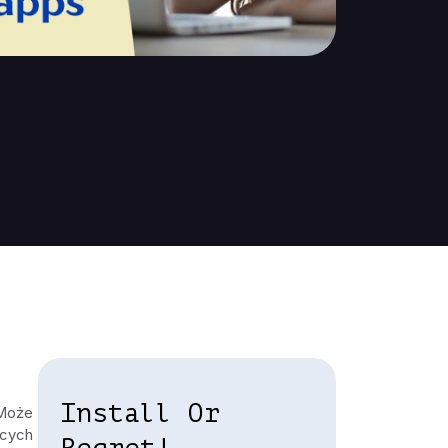
Install Or
 Może
ących