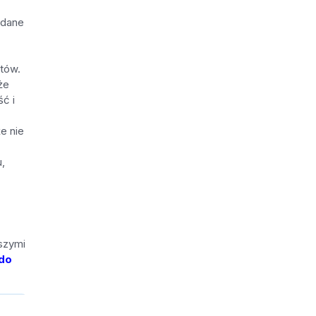
 dane
ntów.
że
ść i
e nie
,
pszymi
do