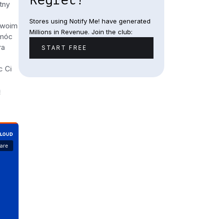
Regret!
tny
Stores using Notify Me! have generated
 Twoim
Millions in Revenue. Join the club:
omóc
ra
START FREE
c Ci
ą