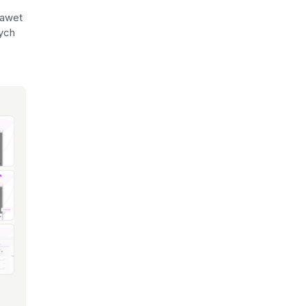
nawet
nych