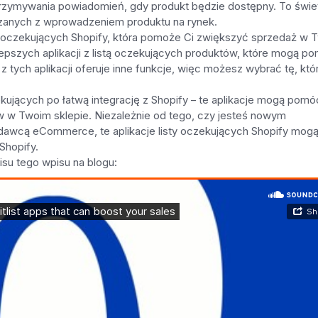
otrzymywania powiadomień, gdy produkt będzie dostępny. To świe
zanych z wprowadzeniem produktu na rynek.
isty oczekujących Shopify, która pomoże Ci zwiększyć sprzedaż w
ajlepszych aplikacji z listą oczekujących produktów, które mogą p
tych aplikacji oferuje inne funkcje, więc możesz wybrać tę, któ
jących po łatwą integrację z Shopify – te aplikacje mogą pomó
w w Twoim sklepie. Niezależnie od tego, czy jesteś nowym
dawcą eCommerce, te aplikacje listy oczekujących Shopify mog
Shopify.
isu tego wpisu na blogu: