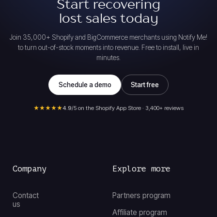
Start recovering
lost sales today
Join 35,000+ Shopify and BigCommerce merchants using Notify Me!
to turn out-of-stock moments into revenue. Free to install, live in
minutes.
Schedule a demo
Start free
★★★★★
4.9
/5 on the Shopify App Store · 3,400+ reviews
Company
Explore more
Contact
Partners program
us
Affiliate program