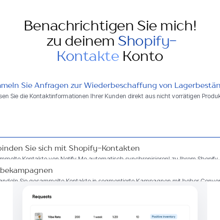
Benachrichtigen Sie mich!
zu deinem
Shopify-
Kontakte
Konto
meln Sie Anfragen zur Wiederbeschaffung von Lagerbestä
sen Sie die Kontaktinformationen Ihrer Kunden direkt aus nicht vorrätigen Produ
binden Sie sich mit Shopify-Kontakten
melte Kontakte von Notify Me automatisch synchronisieren! zu Ihrem Shopify
ktkonto.
bekampagnen
ndeln Sie gesammelte Kontakte in segmentierte Kampagnen mit hoher Conver