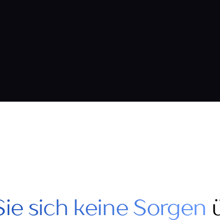
Lemon Perfect
1 Jahr
GETRÄNKE
ie sich keine Sorgen
ü