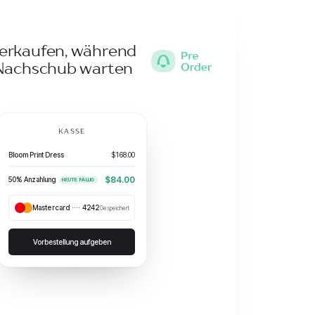
erkaufen, während
 Nachschub warten
KASSE
Bloom Print Dress
$168.00
$84.00
50% Anzahlung
HEUTE FÄLLIG
Mastercard ···· 4242
Gespeichert
Vorbestellung aufgeben