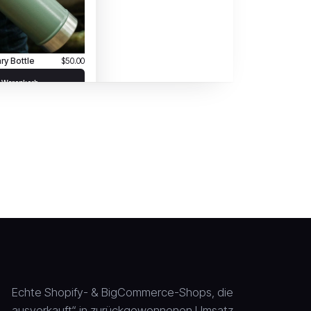
Echte Shopify- & BigCommerce-Shops, die
„ausverkauft“ in zurückgewonnenen Umsatz