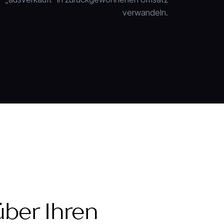
verwandeln.
Stanley
Narwal
2 Jahre
TRINKGEFÄSSE
8 Monate
SMART HOME
ber Ihren