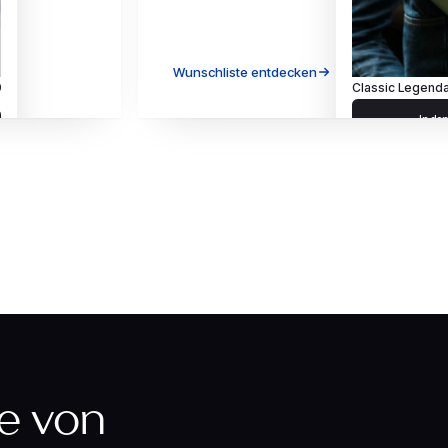
Wunschliste entdecken
9
ge von