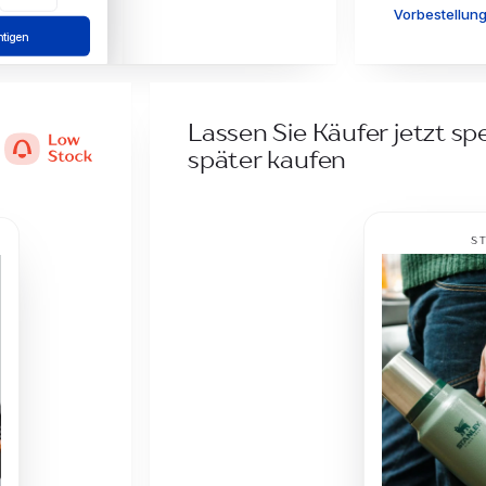
Vorbestellun
tigen
$128.00
Lassen Sie Käufer jetzt sp
auft
später kaufen
enachrichtigen
Stanley 191
VON
you@email
AN
Preissen
BETREFF
Ihr gemerkter A
Classic Leg
$40
$50.00
Je