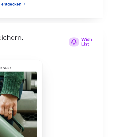
g entdecken
eichern,
3
.com
kung auf Ihrer Wunschliste
rtikel ist im Angebot
endary Bottle
.00
−20%
tzt kaufen