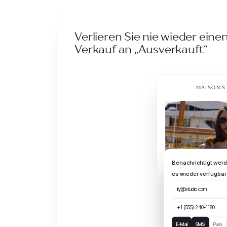
Verlieren Sie nie wieder eine
Verkauf an „Ausverkauft“
MAISON S
Benachrichtigt wer
es wieder verfügbar 
lily@studio.com
+1 (555) 240-1180
E-Mail
SMS
Push