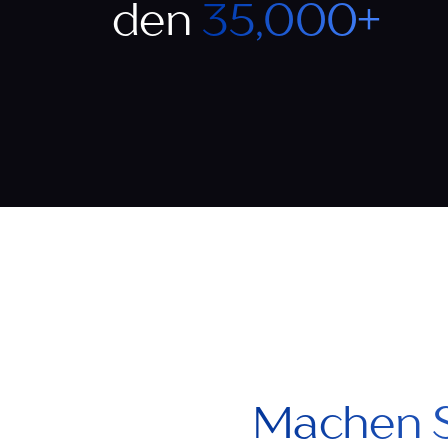
den
35,000+
Maison Stella & Suzie
Hairvivi
1 Jahr
MODE
1 Jahr
BEAUTY
Machen S