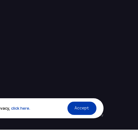
ivacy,
click here.
Accept
Terms of service
Privacy policy