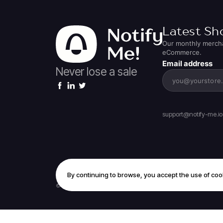
Latest Sh
Our monthly merchan
eCommerce.
Email address
Never lose a sale
support@notify-me.io
By continuing to browse, you accept the use of coo
© 2026 All rights reserved.