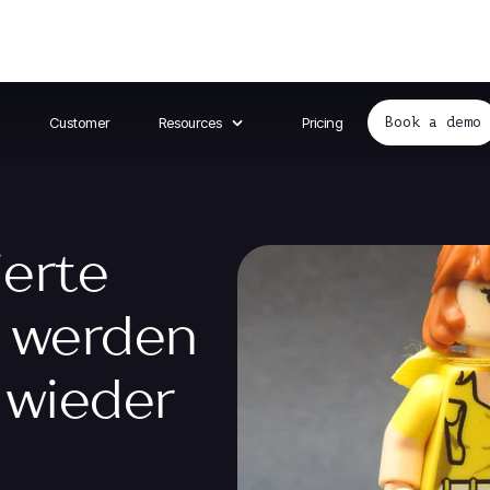
Customer
Resources
Pricing
Book a demo
ierte
 werden
 wieder