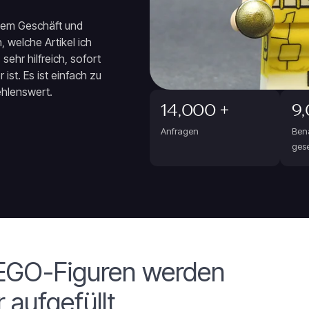
inem Geschäft und
 welche Artikel ich
sehr hilfreich, sofort
st. Es ist einfach zu
ehlenswert.
14,000 +
9,
Anfragen
Ben
ges
LEGO-Figuren werden
 aufgefüllt