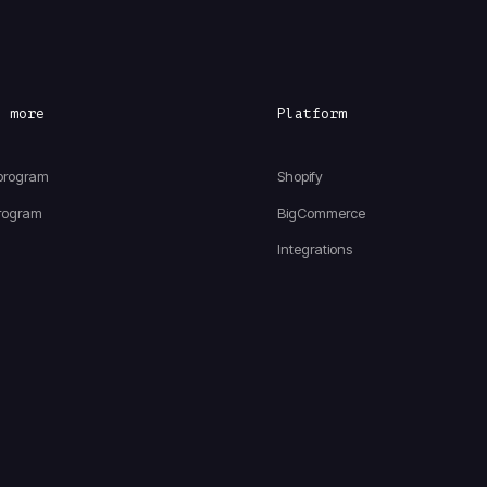
e more
Platform
 program
Shopify
 program
BigCommerce
Integrations