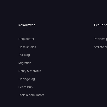
Resources
Explor
Help center
Partners
Case studies
Affiliate
Our blog
Migration
Notify Me! status
Change log
Learn hub
Tools & calculators