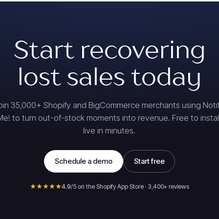
Start recovering
lost sales today
oin 35,000+ Shopify and BigCommerce merchants using Noti
Me! to turn out-of-stock moments into revenue. Free to install
live in minutes.
Schedule a demo
Start free
★★★★★
4.9
/5 on the Shopify App Store · 3,400+ reviews