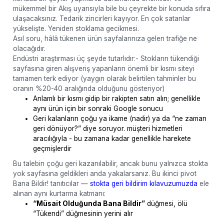
mükemmel bir Akış uyarısıyla bile bu çeyrekte bir konuda sıfıra
ulaşacaksınız. Tedarik zincirleri kayıyor. En çok satanlar
yükselişte. Yeniden stoklama gecikmesi.
Asıl soru, hâlâ tükenen ürün sayfalarınıza gelen trafiğe ne
olacağıdır.
Endüstri araştırması üç şeyde tutarlıdır:- Stokların tükendiği
sayfasına giren alışveriş yapanların önemli bir kısmı siteyi
tamamen terk ediyor (yaygın olarak belirtilen tahminler bu
oranın %20-40 aralığında olduğunu gösteriyor)
Anlamlı bir kısmı gidip bir rakipten satın alın; genellikle
aynı ürün için bir sonraki Google sonucu
Geri kalanların çoğu ya ikame (nadir) ya da “ne zaman
geri dönüyor?” diye soruyor. müşteri hizmetleri
aracılığıyla - bu zamana kadar genellikle harekete
geçmişlerdir
Bu talebin çoğu geri kazanılabilir, ancak bunu yalnızca stokta
yok sayfasına geldikleri anda yakalarsanız. Bu ikinci pivot
Bana Bildir! tanıtıcılar —
stokta geri bildirim kılavuzumuzda
ele
alınan aynı kurtarma katmanı:
“Müsait Olduğunda Bana Bildir”
düğmesi, ölü
“Tükendi” düğmesinin yerini alır