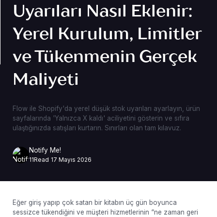
Uyarıları Nasıl Eklenir:
Yerel Kurulum, Limitler
ve Tükenmenin Gerçek
Maliyeti
Flow ile Shopify'da yerel düşük stok uyarıları ayarlayın, ürün
sayfalarında 'Yalnızca X kaldı' aciliyetini gösterin ve sıfıra
ulaştığınızda satışları kurtarın. Sınırları olan tam kılavuz.
Notify Me!
11
Read
17 Mayıs 2026
Eğer giriş yapıp çok satan bir kitabın üç gün boyunca
sessizce tükendiğini ve müşteri hizmetlerinin “ne zaman geri