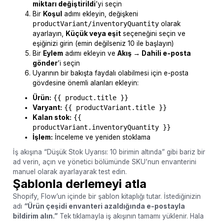
miktarı değiştirildi
’yi seçin
Bir
Koşul
adımı ekleyin, değişkeni
productVariant/inventoryQuantity
olarak
ayarlayın,
Küçük veya eşit
seçeneğini seçin ve
eşiğinizi girin (emin değilseniz 10 ile başlayın)
Bir
Eylem
adımı ekleyin ve
Akış → Dahili e-posta
gönder
’i seçin
Uyarının bir bakışta faydalı olabilmesi için e-posta
gövdesine önemli alanları ekleyin:
Ürün:
{{ product.title }}
Varyant:
{{ productVariant.title }}
Kalan stok:
{{
productVariant.inventoryQuantity }}
İşlem:
İnceleme ve yeniden stoklama
İş akışına “Düşük Stok Uyarısı: 10 birimin altında” gibi bariz bir
ad verin, açın ve yönetici bölümünde SKU’nun envanterini
manuel olarak ayarlayarak test edin.
Şablonla derlemeyi atla
Shopify, Flow’un içinde bir şablon kitaplığı tutar. İstediğinizin
adı
“Ürün çeşidi envanteri azaldığında e-postayla
bildirim alın.”
Tek tıklamayla iş akışının tamamı yüklenir. Hala