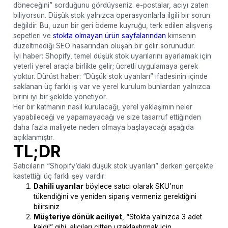
döneceğini” sorduğunu gördüyseniz. e-postalar, acıyı zaten
biliyorsun. Düşük stok yalnızca operasyonlarla ilgili bir sorun
değildir. Bu, uzun bir geri ödeme kuyruğu, terk edilen alışveriş
sepetleri ve
stokta olmayan ürün sayfalarından
kimsenin
düzeltmediği SEO hasarından oluşan bir gelir sorunudur.
İyi haber: Shopify, temel düşük stok uyarılarını ayarlamak için
yeterli yerel araçla birlikte gelir; ücretli uygulamaya gerek
yoktur. Dürüst haber: “Düşük stok uyarıları” ifadesinin içinde
saklanan üç farklı iş var ve yerel kurulum bunlardan yalnızca
birini iyi bir şekilde yönetiyor.
Her bir katmanın nasıl kurulacağı, yerel yaklaşımın neler
yapabileceği ve yapamayacağı ve size tasarruf ettiğinden
daha fazla maliyete neden olmaya başlayacağı aşağıda
açıklanmıştır.
TL;DR
Satıcıların “Shopify’daki düşük stok uyarıları” derken gerçekte
kastettiği üç farklı şey vardır:
Dahili uyarılar
böylece satıcı olarak SKU’nun
tükendiğini ve yeniden sipariş vermeniz gerektiğini
bilirsiniz
Müşteriye dönük aciliyet
, “Stokta yalnızca 3 adet
kaldı!” gibi. alıcıları çitten uzaklaştırmak için