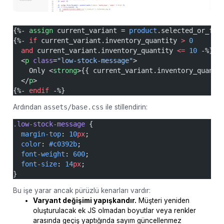
{%- 
assign
 current_variant = 
product
.selected_or_fir
{%- 
if
 current_variant.inventory_quantity 
>
 0
  and
 current_variant.inventory_quantity 
<=
 10
 -%}
  <
p
 class
=
"low-stock-message"
>
    Only <
strong
>{{ current_variant.inventory_quanti
  </
p
>
{%- 
endif
 -%}
Ardından
assets/base.css
ile stillendirin:
.low-stock-message
 {
  margin-top
: 
10
px
;
  color
: 
#c0392b
;
  font-weight
: 
600
;
  font-size
: 
14
px
;
}
Bu işe yarar ancak pürüzlü kenarları vardır:
Varyant değişimi yapışkandır.
Müşteri yeniden
oluşturulacak ek JS olmadan boyutlar veya renkler
arasında geçiş yaptığında sayım güncellenmez