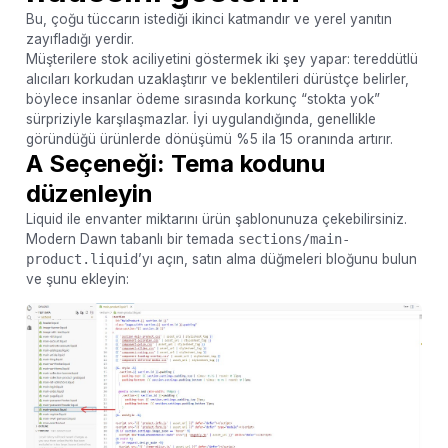
Bu, çoğu tüccarın istediği ikinci katmandır ve yerel yanıtın
zayıfladığı yerdir.
Müşterilere stok aciliyetini göstermek iki şey yapar: tereddütlü
alıcıları korkudan uzaklaştırır ve beklentileri dürüstçe belirler,
böylece insanlar ödeme sırasında korkunç “stokta yok”
sürpriziyle karşılaşmazlar. İyi uygulandığında, genellikle
göründüğü ürünlerde dönüşümü %5 ila 15 oranında artırır.
A Seçeneği: Tema kodunu
düzenleyin
Liquid ile envanter miktarını ürün şablonunuza çekebilirsiniz.
Modern Dawn tabanlı bir temada
sections/main-
product.liquid
’yı açın, satın alma düğmeleri bloğunu bulun
ve şunu ekleyin: