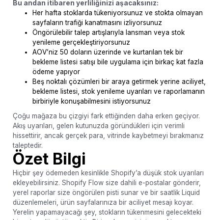
Bu andan itibaren yerliliğinizi aşacaksınız:
Her hafta stoklarda tükeniyorsunuz ve stokta olmayan
sayfaların trafiği kanatmasını izliyorsunuz
Öngörülebilir talep artışlarıyla lansman veya stok
yenileme gerçekleştiriyorsunuz
AOV’niz 50 doların üzerinde ve kurtarılan tek bir
bekleme listesi satışı bile uygulama için birkaç kat fazla
ödeme yapıyor
Beş noktalı çözümleri bir araya getirmek yerine aciliyet,
bekleme listesi, stok yenileme uyarıları ve raporlamanın
birbiriyle konuşabilmesini istiyorsunuz
Çoğu mağaza bu çizgiyi fark ettiğinden daha erken geçiyor.
Akış uyarıları, gelen kutunuzda göründükleri için verimli
hissettirir, ancak gerçek para, vitrinde kaybetmeyi bırakmanız
taleptedir.
Özet Bilgi
Hiçbir şey ödemeden kesinlikle Shopify’a düşük stok uyarıları
ekleyebilirsiniz. Shopify Flow size dahili e-postalar gönderir,
yerel raporlar size öngörülen pisti sunar ve bir saatlik Liquid
düzenlemeleri, ürün sayfalarınıza bir aciliyet mesajı koyar.
Yerelin yapamayacağı şey, stokların tükenmesini gelecekteki