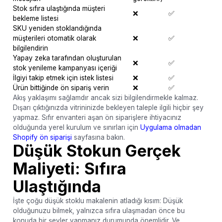
Stok sıfıra ulaştığında müşteri
❌
✅
bekleme listesi
SKU yeniden stoklandığında
müşterileri otomatik olarak
❌
✅
bilgilendirin
Yapay zeka tarafından oluşturulan
❌
✅
stok yenileme kampanyası içeriği
İlgiyi takip etmek için istek listesi
❌
✅
Ürün bittiğinde ön sipariş verin
❌
✅
Akış yaklaşımı sağlamdır ancak sizi bilgilendirmekle kalmaz.
Dışarı çıktığınızda vitrininizde bekleyen taleple ilgili hiçbir şey
yapmaz. Sıfır envanteri aşan ön siparişlere ihtiyacınız
olduğunda yerel kurulum ve sınırları için
Uygulama olmadan
Shopify ön siparişi
sayfasına bakın.
Düşük Stokun Gerçek
Maliyeti: Sıfıra
Ulaştığında
İşte çoğu düşük stoklu makalenin atladığı kısım: Düşük
olduğunuzu bilmek, yalnızca sıfıra ulaşmadan önce bu
konuda bir şeyler yapmanız durumunda önemlidir. Ve