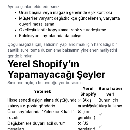
Ayrıca şunları elde edersiniz:
Ürün başına veya mağaza genelinde eşik kontrolü
Müşteriler varyant değiştirdikçe güncellenen, varyanta
duyarlı mesajlaşma
Özelleştirilebilir kopyalama, renk ve yerleştirme
Koleksiyon sayfalarında da çalışır
Çoğu mağaza için, satıcının yapılandırmak için harcadığı bir
saatlik süre, tema düzenleme bakımının yinelenen maliyetini
geride bırakır.
Yerel Shopify’ın
Yapamayacağı Şeyler
Sınırların açıkça bulunduğu yer burasıdır:
Yerel
Bana haber
Yetenek
Shopify
ver!
Hisse senedi eşiğin altına düştüğünde
✅ (Akış
Bunun için
satıcıya e-posta gönderin
aracılığıyla)
Akışı kullanın
Ürün sayfalarında “Yalnızca X kaldı”
❌ (kod
✅
rozeti
gerektirir)
Değişkenlere duyarlı acil durum
❌ (JS
✅
mesajları
gerektirir)