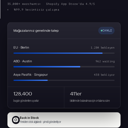
35,000+ merchants
Shopify App Store'da 4.9/5
%99,9 kesintisiz çalışma
Mağazalarınız genelinde talep
CANLI
EU · Berlin
1.284 bekleyen
ABD · Austin
962 waiting
Asya Pasifik · Singapur
438 bekliyor
128,400
41'ler
bugün gönderilen uyarılar
bildirimde bulunulması için ortalama süre
Back in Stock
Yeniden stok algılandı · şimdi gönderiliyor