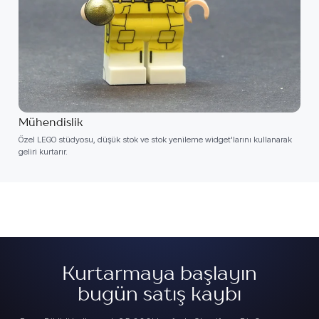
Mühendislik
Özel LEGO stüdyosu, düşük stok ve stok yenileme widget'larını kullanarak
geliri kurtarır.
Kurtarmaya başlayın
bugün satış kaybı