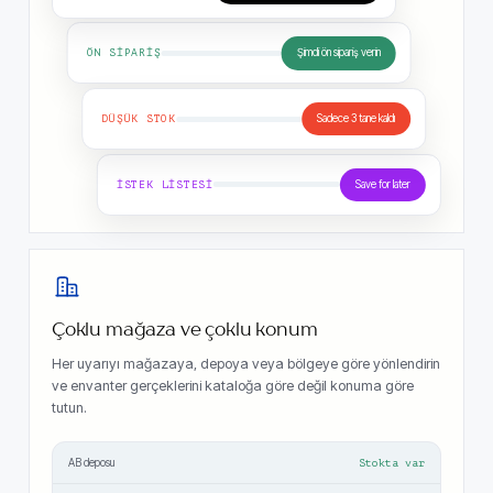
ÖN SIPARIŞ
Şimdi ön sipariş verin
DÜŞÜK STOK
Sadece 3 tane kaldı
İSTEK LISTESI
Save for later
Çoklu mağaza ve çoklu konum
Her uyarıyı mağazaya, depoya veya bölgeye göre yönlendirin
ve envanter gerçeklerini kataloğa göre değil konuma göre
tutun.
AB deposu
Stokta var