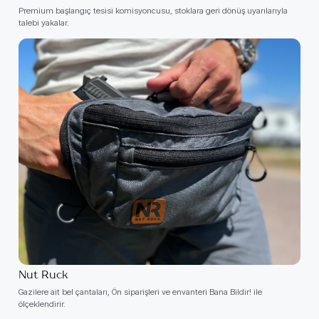
Premium başlangıç ​​tesisi komisyoncusu, stoklara geri dönüş uyarılarıyla
talebi yakalar.
Nut Ruck
Gazilere ait bel çantaları, Ön siparişleri ve envanteri Bana Bildir! ile
ölçeklendirir.