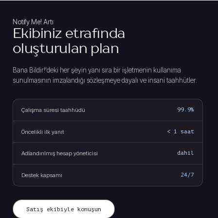
Notify Me! Artı
Ekibiniz etrafında
oluşturulan plan
Bana Bildir!'deki her şeyin yanı sıra bir işletmenin kullanıma
sunulmasının imzalandığı sözleşmeye dayalı ve insani taahhütler.
Çalışma süresi taahhüdü
99.9%
Öncelikli ilk yanıt
< 1 saat
Adlandırılmış hesap yöneticisi
dahil
Destek kapsamı
24/7
Satış ekibiyle konuşun