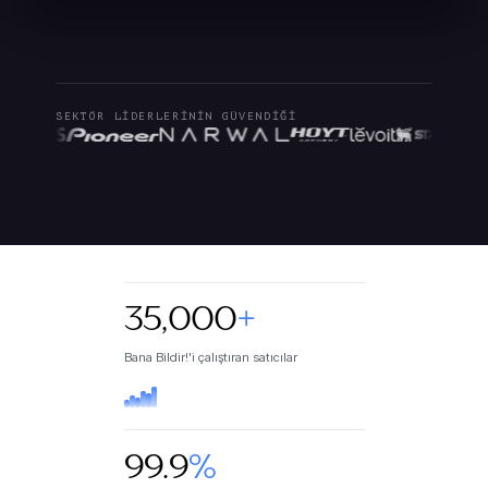
SEKTÖR LIDERLERININ GÜVENDIĞI
35,000
+
Bana Bildir!'i çalıştıran satıcılar
99.9
%