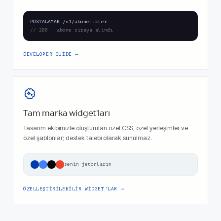
POSTALAMAK
/v1/abonelikler
// 200 · abone sıraya alındı
DEVELOPER GUIDE
Tam marka widget'ları
Tasarım ekibimizle oluşturulan özel CSS, özel yerleşimler ve
özel şablonlar; destek talebi olarak sunulmaz.
senin jetonların
ÖZELLEŞTIRILEBILIR WIDGET'LAR