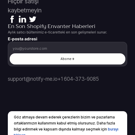
Hiçbir satışı
kaybetmeyin
En Son Shopify Envanter Haberleri
Aylık satıcı bültenimiz e-ticaretteki en son gelişmeleri sunar.
E-posta adresi
Abone
support@notify-me.io
+1 604-373-9085
Göz atmaya devam ederek çerezlerin bizim ve pazarlama
ortaklarımızın kullanımını kabul etmiş olursunuz. Daha fazla
TR
▼
bilgi edinmek ve kapsam dışında kalmayı seçmek için
burayı