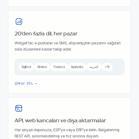
20'den fazla dil, her pazar
Widget'lar, e-postalar ve SMS, alışverişçinin pazarını sağdan
sola düzenlere kadar takip eder.
İngilizce
Almanca
Fransızca
İspanyolca
العربية
+16
ÇOKLU DIL
API, web kancaları ve dışa aktarmalar
Her sinyali deponuza, ESP'ye veya ERP'ye iletin. Belgelenmiş
REST API, sürümlendirilmiş ve hız sınırına duyarlı.