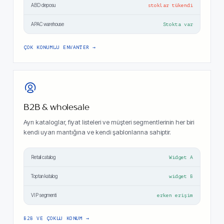
ABD deposu
stoklar tükendi
APAC warehouse
Stokta var
ÇOK KONUMLU ENVANTER
B2B & wholesale
Ayrı kataloglar, fiyat listeleri ve müşteri segmentlerinin her biri
kendi uyarı mantığına ve kendi şablonlarına sahiptir.
Retail catalog
Widget A
Toptan katalog
widget B
VIP segmenti
erken erişim
B2B VE ÇOKLU KONUM