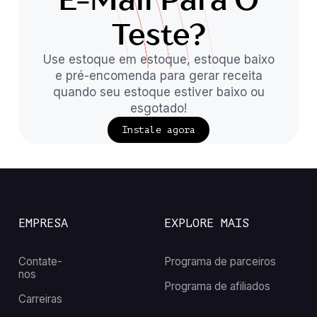
Teste?
Use estoque em estoque, estoque baixo
e pré-encomenda para gerar receita
quando seu estoque estiver baixo ou
esgotado!
Instale agora
EMPRESA
EXPLORE MAIS
Contate-
Programa de parceiros
nos
Programa de afiliados
Carreiras