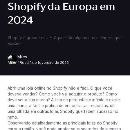
Shopify da Europa em
2024
Shopify é grande na UE. Aqui estão alguns dos melhores que
existem!
Miles
4
Read
1 de fevereiro de 2026
Abrir uma loja online no Shopify não é fácil. O que você
deveria vender? Como você vai adquirir o produto? Como
deve ser a sua marca? A lista de perguntas é infinita e existe
uma maneira fácil e prática de encontrar as respostas: dê
uma olhada em outras lojas Shopify que fazem sucesso no
ramo.
Observando detalhadamente as principais lojas do Shopify
em sua região, você pode anotar seus segredos de sucesso