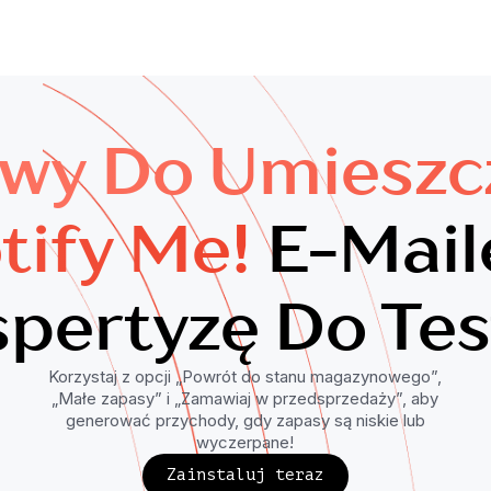
wy Do Umieszc
tify Me!
E-Mai
pertyzę Do Tes
Korzystaj z opcji „Powrót do stanu magazynowego”,
„Małe zapasy” i „Zamawiaj w przedsprzedaży”, aby
generować przychody, gdy zapasy są niskie lub
wyczerpane!
Zainstaluj teraz