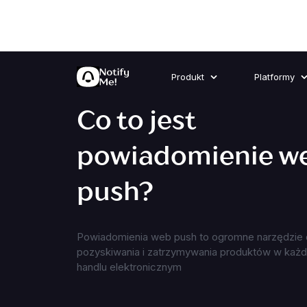
Produkt
Platformy
Co to jest
powiadomienie w
push?
Powiadomienia web push to ogromne narzędzie
pozyskiwania i zatrzymywania produktów w każ
handlu elektronicznym