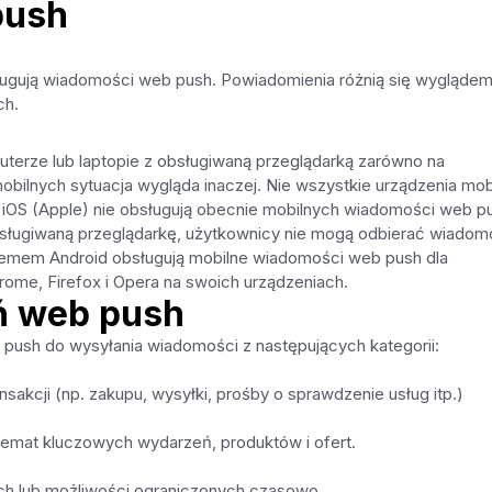
push
bsługują wiadomości web push. Powiadomienia różnią się wygląde
ch.
erze lub laptopie z obsługiwaną przeglądarką zarówno na
obilnych sytuacja wygląda inaczej. Nie wszystkie urządzenia mob
iOS (Apple) nie obsługują obecnie mobilnych wiadomości web p
obsługiwaną przeglądarkę, użytkownicy nie mogą odbierać wiadom
stemem Android obsługują mobilne wiadomości web push dla
ome, Firefox i Opera na swoich urządzeniach.
ń web push
ush do wysyłania wiadomości z następujących kategorii:
sakcji (np. zakupu, wysyłki, prośby o sprawdzenie usług itp.)
emat kluczowych wydarzeń, produktów i ofert.
ch lub możliwości ograniczonych czasowo.