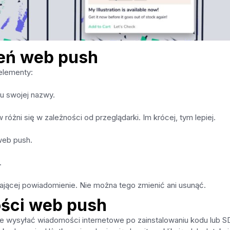
eń web push
elementy:
tu swojej nazwy.
żni się w zależności od przeglądarki. Im krócej, tym lepiej.
web push.
.
łającej powiadomienie. Nie można tego zmienić ani usunąć.
ości web push
że wysyłać wiadomości internetowe po zainstalowaniu kodu lub S