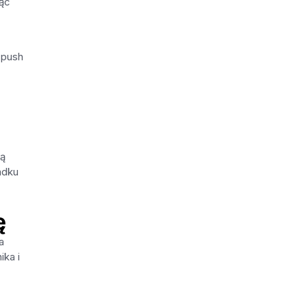
jąc
 push
ją
adku
ę
a
ika i