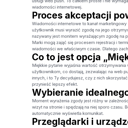
usługi web push. To całkiem proste i nie wymaga
wiadomości internetowej.
Proces akceptacji p
Wiadomości internetowe to kanał marketingowy
użytkownik musi wyrazić zgodę na jego otrzymyw
nazywany jest monitem wyrażającym zgodę na po
Marki mogą zająć się procesem rejestracji i ter
wiadomości we właściwym czasie. Dlatego zachęc
Co to jest opcja „Mię
Miękkie pytanie wyjaśnia wartość otrzymywania 
użytkownikom, co dostają, zezwalając na web pu
innych, i to Ty decydujesz, czy z nich skorzysta
przynieść lepszy efekt.
Wybieranie idealneg
Moment wyrażenia zgody jest różny w zależności o
wizyt na stronie i spędzają na niej sporo czasu
automatycznie wyświetla komunikat.
Przeglądarki i urząd