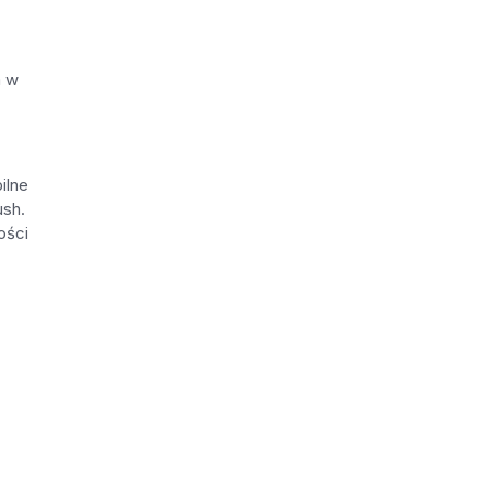
m w
ilne
ush.
ości