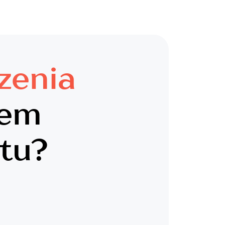
zenia
lem
tu?