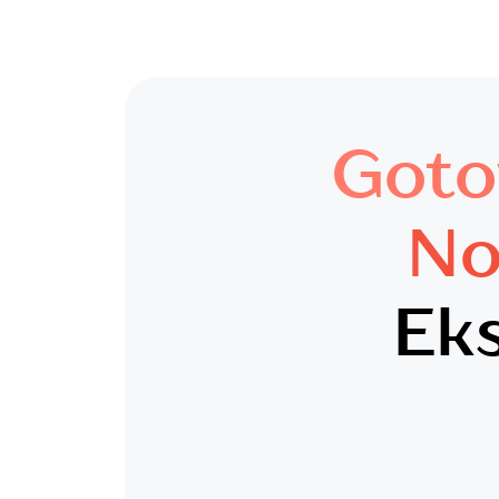
Goto
No
Eks