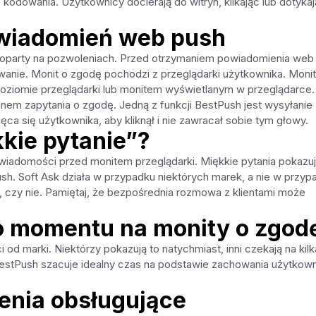
 kodowania. Użytkownicy docierają do witryn, klikając lub dotyka
owiadomień web push
 oparty na pozwoleniach. Przed otrzymaniem powiadomienia web
anie. Monit o zgodę pochodzi z przeglądarki użytkownika. Monit
ziomie przeglądarki lub monitem wyświetlanym w przeglądarce.
minem zapytania o zgodę. Jedną z funkcji BestPush jest wysyłanie
a się użytkownika, aby kliknął i nie zawracał sobie tym głowy.
kkie pytanie”?
wiadomości przed monitem przeglądarki. Miękkie pytania pokazu
sh. Soft Ask działa w przypadku niektórych marek, a nie w przyp
ć, czy nie. Pamiętaj, że bezpośrednia rozmowa z klientami może
o momentu na monity o zgod
d marki. Niektórzy pokazują to natychmiast, inni czekają na kilk
. BestPush szacuje idealny czas na podstawie zachowania użytkown
zenia obsługujące