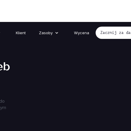
Klient
Zasoby
Wycena
Zacznij za da
eb
 do
dym