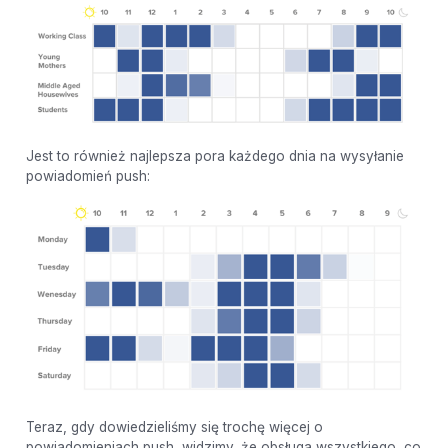
Jest to również najlepsza pora każdego dnia na wysyłanie
powiadomień push:
Teraz, gdy dowiedzieliśmy się trochę więcej o
powiadomieniach push, widzimy, że obsługa wszystkiego, co