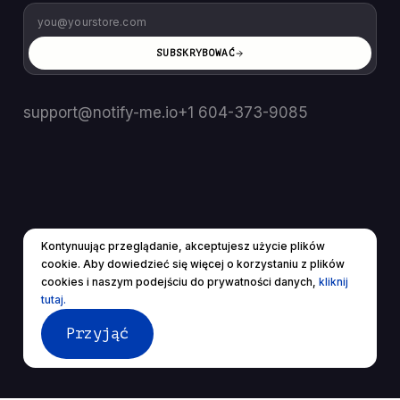
SUBSKRYBOWAĆ
support@notify-me.io
+1 604-373-9085
Kontynuując przeglądanie, akceptujesz użycie plików
PL
▼
cookie. Aby dowiedzieć się więcej o korzystaniu z plików
© 2025 Wszelkie prawa zastrzeżone.
cookies i naszym podejściu do prywatności danych,
kliknij
Warunki świadczenia usług
Polityka prywatności
tutaj.
Przyjąć