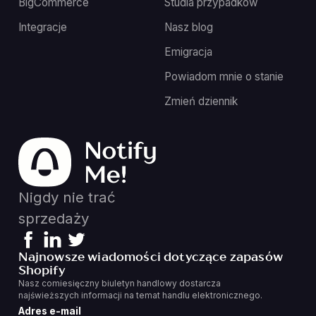
BigCommerce
Studia przypadków
Integracje
Nasz blog
Emigracja
Powiadom mnie o stanie
Zmień dziennik
Nigdy nie trać
sprzedaży
Najnowsze wiadomości dotyczące zapasów
Shopify
Nasz comiesięczny biuletyn handlowy dostarcza
najświeższych informacji na temat handlu elektronicznego.
Adres e-mail