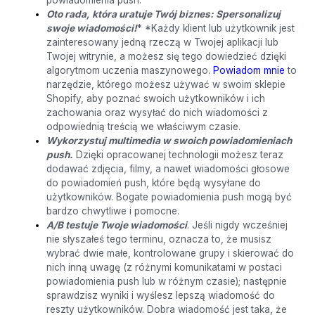
Oto rada, która uratuje Twój biznes: Spersonalizuj
swoje wiadomości!
* *Każdy klient lub użytkownik jest
zainteresowany jedną rzeczą w Twojej aplikacji lub
Twojej witrynie, a możesz się tego dowiedzieć dzięki
algorytmom uczenia maszynowego.
Powiadom mnie
to
narzędzie, którego możesz używać w swoim sklepie
Shopify, aby poznać swoich użytkowników i ich
zachowania oraz wysyłać do nich wiadomości z
odpowiednią treścią we właściwym czasie.
Wykorzystuj multimedia w swoich powiadomieniach
push.
Dzięki opracowanej technologii możesz teraz
dodawać zdjęcia, filmy, a nawet wiadomości głosowe
do powiadomień push, które będą wysyłane do
użytkowników. Bogate powiadomienia push mogą być
bardzo chwytliwe i pomocne.
A/B testuje Twoje wiadomości
. Jeśli nigdy wcześniej
nie słyszałeś tego terminu, oznacza to, że musisz
wybrać dwie małe, kontrolowane grupy i skierować do
nich inną uwagę (z różnymi komunikatami w postaci
powiadomienia push lub w różnym czasie); następnie
sprawdzisz wyniki i wyślesz lepszą wiadomość do
reszty użytkowników. Dobra wiadomość jest taka, że ​​