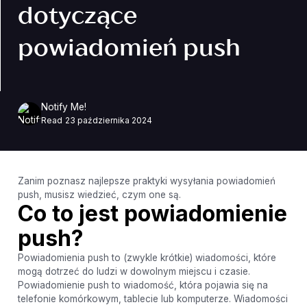
dotyczące
powiadomień push
Notify Me!
Read
23 października 2024
Zanim poznasz najlepsze praktyki wysyłania powiadomień
push, musisz wiedzieć, czym one są.
Co to jest powiadomienie
push?
Powiadomienia push to (zwykle krótkie) wiadomości, które
mogą dotrzeć do ludzi w dowolnym miejscu i czasie.
Powiadomienie push to wiadomość, która pojawia się na
telefonie komórkowym, tablecie lub komputerze. Wiadomości