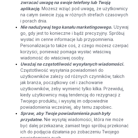
zwracać uwagę na swoje telefony lub Twoją
aplikację
.
Możesz wziąć pod uwagę, że użytkownicy
na całym świecie żyją w różnych strefach czasowych
i porach dnia.
Nie nadużywaj tego kanału marketingowego.
Używaj
go, gdy jest to konieczne i bądź precyzyjny. Spróbuj
wysłać im cenne informacje lub przypomnienia.
Personalizacja to także coś, z czego możesz czerpać
korzyści, ponieważ pomaga wysłać właściwą
wiadomość do właściwej osoby.
Uważaj na częstotliwość wysyłanych wiadomości.
Częstotliwość wysyłania powiadomień do
użytkowników zależy od różnych czynników, takich
jak branża, początkowy cel i zachowanie
użytkowników, żeby wymienić tylko kilka. Przewiduj,
kiedy użytkownicy mają tendencję do rezygnacji z
Twojego produktu, i wysyłaj im odpowiednie
powiadomienia wcześniej, aby temu zapobiec.
Spraw, aby Twoje powiadomienia push były
przydatne
.
Nie wysyłaj wiadomości, która nie może
być dalej przekazana; zamiast tego spróbuj przekonać
ich do podjęcia działania po zobaczeniu Twojego
powiadomienia push.