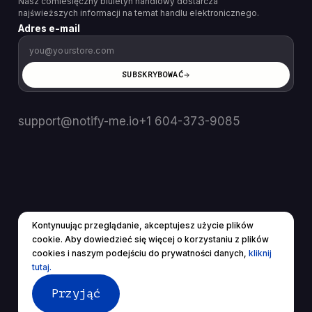
Nasz comiesięczny biuletyn handlowy dostarcza
najświeższych informacji na temat handlu elektronicznego.
Adres e-mail
SUBSKRYBOWAĆ
support@notify-me.io
+1 604-373-9085
Kontynuując przeglądanie, akceptujesz użycie plików
PL
▼
cookie. Aby dowiedzieć się więcej o korzystaniu z plików
© 2025 Wszelkie prawa zastrzeżone.
cookies i naszym podejściu do prywatności danych,
kliknij
Warunki świadczenia usług
Polityka prywatności
tutaj.
Przyjąć