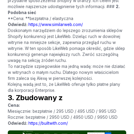
przydatne spostrzeżenia Shopify w branży. Ich celem jest
możliwie najszersze udostępnienie tych informacji. ###
2.
Podobna sieć
**Cena: **bezpłatna / elastyczna
Odwiedź:
https://www.similarweb.com/
Doskonałym narzędziem do lepszego zrozumienia sklepów
Shopify konkurencji jest LikeWeb. Dzieląc ruch w dowolnej
witrynie na mniejsze sekcje, zapewnia przegląd ruchu w
witrynie. W ten sposób LikeWeb pomaga określić, gdzie sklep
konkurencji generuje największy ruch. Zwróć szczególną
uwagę na sekcję źródeł ruchu.
To narzędzie szpiegowskie ma jedną wadę: może nie działać
w witrynach o małym ruchu. Dlatego nowym właścicielom
firm zaleca się Alexę w pierwszej kolejności.
Kolejną wadą jest to, że LikeWeb oferuje tylko płatne plany
dla korporacji Enterprise.
3. Zbudowany z
Cena:
Miesięcznie: bezpłatnie / 295 USD / 495 USD / 995 USD
Rocznie: bezpłatnie / 2950 USD / 4950 USD / 9950 USD
Odwiedź:
https://builtwith.com/