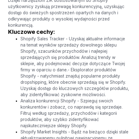
Dzięki narzędziom ZIK dostosowanym do Shopify
użytkownicy zyskują przewagę konkurencyjną, uzyskując
dostęp do świeżych spostrzeżeń opartych na danych i
odkrywając produkty o wysokiej wydajności przed
konkurencją.
Kluczowe cechy:
Shopify Sales Tracker - Uzyskaj aktualne informacje
na temat wyników sprzedaży dowolnego sklepu
Shopify, szacunków przychodów i najlepiej
sprzedających się produktów. Analizuj trendy w
sklepie, aby podejmować decyzje dotyczące Twojej
firmy w oparciu o dane.- Eksplorator produktów
Shopify - natychmiast znajduj popularne produkty
dropshipping, które obecnie sprzedają się w Shopify.
Uzyskaj dostęp do kluczowych szczegółów produktu,
aby zidentyfikować zyskowne możliwości.
Analiza konkurencji Shopify - Szpieguj swoich
konkurentów i zobacz, co naprawdę się sprzedaje.
Filtruj według sprzedaży, przychodów i kategorii
produktów, aby szybko zidentyfikować
najskuteczniejsze sklepy Shopify.
Shopify Market Insights - Bądź na bieżąco dzięki stale
aktualizowanemu pulpitowi nawigacyjnemu ze