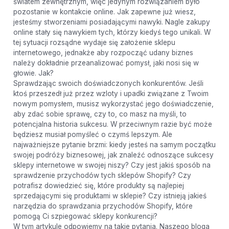
światem zewnętrznym, więc jedynym rozwiązaniem było
pozostanie w kontakcie online. Jak zapewne już wiesz,
jesteśmy stworzeniami posiadającymi nawyki. Nagle zakupy
online stały się nawykiem tych, którzy kiedyś tego unikali. W
tej sytuacji rozsądne wydaje się założenie sklepu
internetowego, jednakże aby rozpocząć udany biznes
należy dokładnie przeanalizować pomysł, jaki nosi się w
głowie. Jak?
Sprawdzając swoich doświadczonych konkurentów. Jeśli
ktoś przeszedł już przez wzloty i upadki związane z Twoim
nowym pomysłem, musisz wykorzystać jego doświadczenie,
aby zdać sobie sprawę, czy to, co masz na myśli, to
potencjalna historia sukcesu. W przeciwnym razie być może
będziesz musiał pomyśleć o czymś lepszym. Ale
najważniejsze pytanie brzmi: kiedy jesteś na samym początku
swojej podróży biznesowej, jak znaleźć odnoszące sukcesy
sklepy internetowe w swojej niszy? Czy jest jakiś sposób na
sprawdzenie przychodów tych sklepów Shopify? Czy
potrafisz dowiedzieć się, które produkty są najlepiej
sprzedającymi się produktami w sklepie? Czy istnieją jakieś
narzędzia do sprawdzania przychodów Shopify, które
pomogą Ci szpiegować sklepy konkurencji?
W tym artykule odpowiemy na takie pytania. Naszego bloga