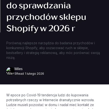
do sprawdzania
przychodów sklepu
Shopify w 2026 r
Porównaj najlepsze narzędzia do badania przychodów i
konkurencji Shopify, aby oszacować ruch w sklepie,
bestsellery i strategię reklamową, aby móc porównać swoją
niszę.
Miles
5
Read
1 lutego 2026
W epoce po Covid-19 tendencja ludzi do kupowania
potrzebnych rzeczy w Internecie dramatycznie wzrosła.
Ludzie musieli pozostać w domu i nadal mieć kontakt ze