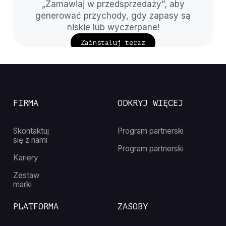
„Zamawiaj w przedsprzedaży”, aby
generować przychody, gdy zapasy są
niskie lub wyczerpane!
Zainstaluj teraz
FIRMA
ODKRYJ WIĘCEJ
Skontaktuj
Program partnerski
się z nami
Program partnerski
Kariery
Zestaw
marki
PLATFORMA
ZASOBY