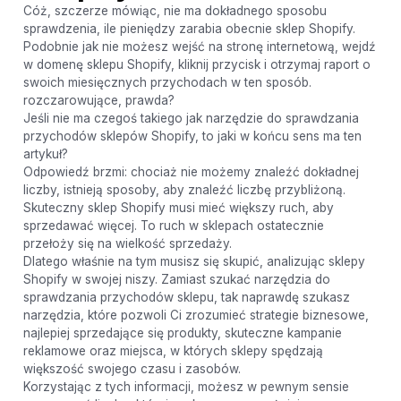
Cóż, szczerze mówiąc, nie ma dokładnego sposobu
sprawdzenia, ile pieniędzy zarabia obecnie sklep Shopify.
Podobnie jak nie możesz wejść na stronę internetową, wejdź
w domenę sklepu Shopify, kliknij przycisk i otrzymaj raport o
swoich miesięcznych przychodach w ten sposób.
rozczarowujące, prawda?
Jeśli nie ma czegoś takiego jak narzędzie do sprawdzania
przychodów sklepów Shopify, to jaki w końcu sens ma ten
artykuł?
Odpowiedź brzmi: chociaż nie możemy znaleźć dokładnej
liczby, istnieją sposoby, aby znaleźć liczbę przybliżoną.
Skuteczny sklep Shopify musi mieć większy ruch, aby
sprzedawać więcej. To ruch w sklepach ostatecznie
przełoży się na wielkość sprzedaży.
Dlatego właśnie na tym musisz się skupić, analizując sklepy
Shopify w swojej niszy. Zamiast szukać narzędzia do
sprawdzania przychodów sklepu, tak naprawdę szukasz
narzędzia, które pozwoli Ci zrozumieć strategie biznesowe,
najlepiej sprzedające się produkty, skuteczne kampanie
reklamowe oraz miejsca, w których sklepy spędzają
większość swojego czasu i zasobów.
Korzystając z tych informacji, możesz w pewnym sensie