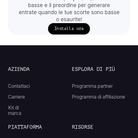
basse e il preordine per generare
entrate quando le tue scorte sono basse
o esaurite!
Installa ora
AZIENDA
ESPLORA DI PIÙ
Contattaci
Programma partner
Carriere
Programma di affiliazione
Kit di
marca
PIATTAFORMA
RISORSE