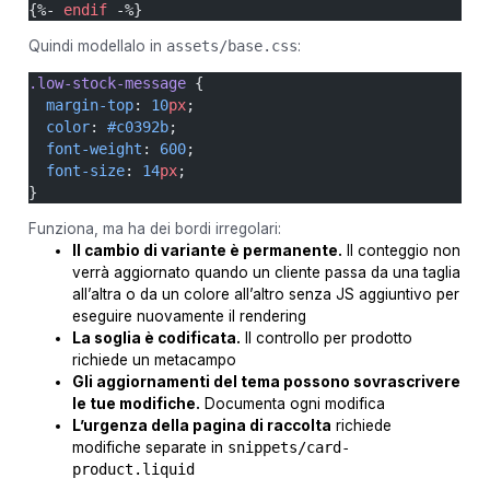
{%- 
endif
 -%}
Quindi modellalo in
assets/base.css
:
.low-stock-message
 {
  margin-top
: 
10
px
;
  color
: 
#c0392b
;
  font-weight
: 
600
;
  font-size
: 
14
px
;
}
Funziona, ma ha dei bordi irregolari:
Il cambio di variante è permanente.
Il conteggio non
verrà aggiornato quando un cliente passa da una taglia
all’altra o da un colore all’altro senza JS aggiuntivo per
eseguire nuovamente il rendering
La soglia è codificata.
Il controllo per prodotto
richiede un metacampo
Gli aggiornamenti del tema possono sovrascrivere
le tue modifiche.
Documenta ogni modifica
L’urgenza della pagina di raccolta
richiede
modifiche separate in
snippets/card-
product.liquid