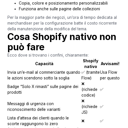
Copia, colore e posizionamento personalizzabili
Funziona anche sulle pagine delle collezioni
Per la maggior parte dei negozi, un’ora di tempo dedicata al
merchandiser per la configurazione batte il costo ricorrente
della manutenzione della modifica del tema.
Cosa Shopify nativo non
può fare
Ecco dove si trovano i confini, chiaramente:
Shopify
Capacità
Avvisami!
nativo
Invia un’e-mail al commerciante quando
✅ (tramite
Usa Flow
le azioni scendono sotto la soglia
Flow)
per questo
❌
Badge “Solo X rimasti” sulle pagine dei
(richiede
✅
prodotti
codice)
❌
Messaggi di urgenza con
(richiede
✅
riconoscimento delle varianti
JS)
Lista d’attesa dei clienti quando le
❌
✅
scorte raggiungono lo zero