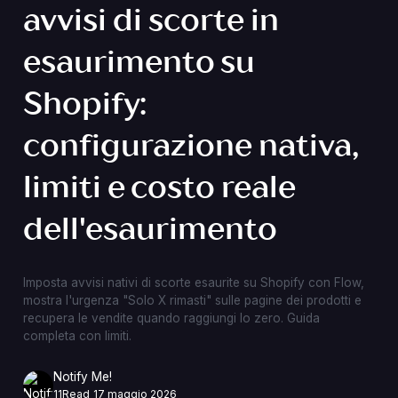
avvisi di scorte in
esaurimento su
Shopify:
configurazione nativa,
limiti e costo reale
dell'esaurimento
Imposta avvisi nativi di scorte esaurite su Shopify con Flow,
mostra l'urgenza "Solo X rimasti" sulle pagine dei prodotti e
recupera le vendite quando raggiungi lo zero. Guida
completa con limiti.
Notify Me!
11
Read
17 maggio 2026