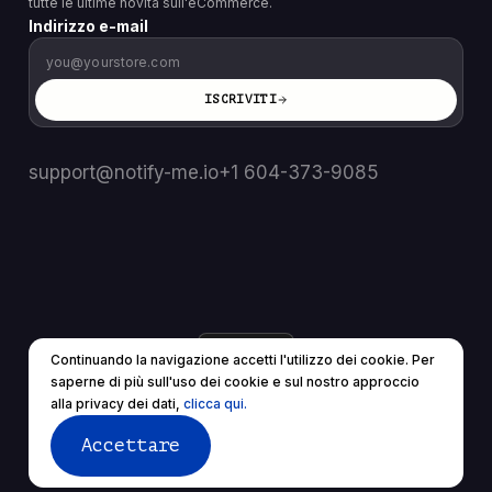
tutte le ultime novità sull'eCommerce.
Indirizzo e-mail
ISCRIVITI
support@notify-me.io
+1 604-373-9085
IT
▼
Continuando la navigazione accetti l'utilizzo dei cookie. Per
© 2025 Tutti i diritti riservati.
saperne di più sull'uso dei cookie e sul nostro approccio
Termini di servizio
politica sulla riservatezza
alla privacy dei dati,
clicca qui.
Accettare