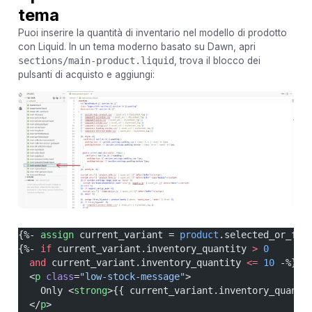
tema
Puoi inserire la quantità di inventario nel modello di prodotto
con Liquid. In un tema moderno basato su Dawn, apri
sections/main-product.liquid
, trova il blocco dei
pulsanti di acquisto e aggiungi:
{%- 
assign
 current_variant = 
product
.selected_or_fir
{%- 
if
 current_variant.inventory_quantity 
>
 0
  and
 current_variant.inventory_quantity 
<=
 10
 -%}
  <
p
 class
=
"low-stock-message"
>
    Only <
strong
>{{ current_variant.inventory_quanti
  </
p
>