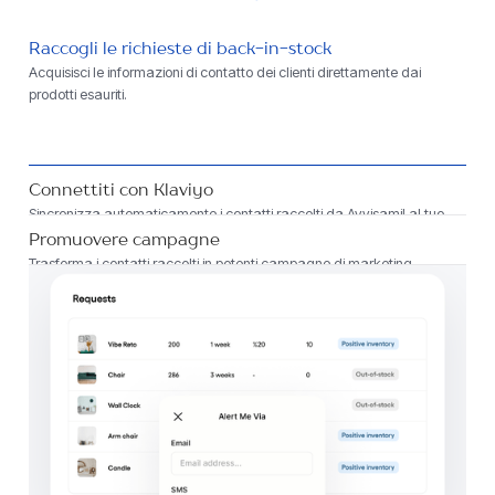
Raccogli le richieste di back-in-stock
Acquisisci le informazioni di contatto dei clienti direttamente dai
prodotti esauriti.
Connettiti con Klaviyo
Sincronizza automaticamente i contatti raccolti da Avvisami! al tuo
account Klaviyo.
Promuovere campagne
Trasforma i contatti raccolti in potenti campagne di marketing
segmentate.