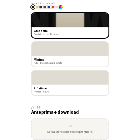
COLORE DEL MARCHIO
Grassetto
Orientato al tipo · Moderno
Minimo
Pulito · Il prodotto prima di tutto
Riflettore
Premium · Scuro
// 03
Anteprima e download
↑
Carica una foto del prodotto per iniziare.