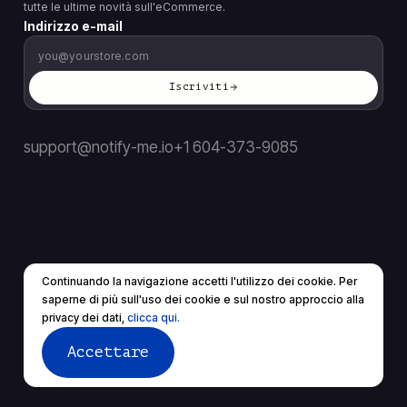
tutte le ultime novità sull'eCommerce.
Indirizzo e-mail
Iscriviti
support@notify-me.io
+1 604-373-9085
Continuando la navigazione accetti l'utilizzo dei cookie. Per
IT
▼
saperne di più sull'uso dei cookie e sul nostro approccio alla
© 2026 Tutti i diritti riservati.
privacy dei dati,
clicca qui.
Termini di servizio
politica sulla riservatezza
Accettare