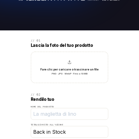
// 01
Lascia la foto del tuo prodotto
Fare clic per caricare o trascinare un file
PNG · JPG · WebP · Fino a 10 MB
// 02
Rendilo tuo
NOME DEL PRODOTTO
TITOLO/INVITO ALL'AZIONE