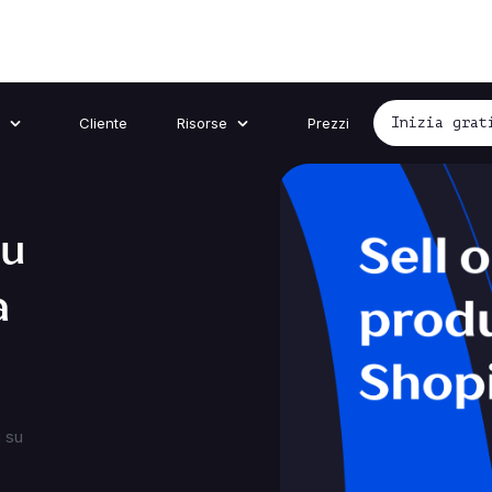
Cliente
Risorse
Prezzi
Inizia grat
su
a
 su