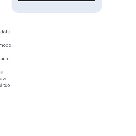
dotti
n modo
 una
Ma
evi
ul tuo