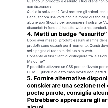
Quando un prodotto è esaurito, i tuoi clienti non
non disponibile.
Qual è la soluzione? Devi mettere gli articoli esaurit
Bene, ancora una volta non c’è modo di farlo dal
alcune app Shopify per aggiungere il pulsante “Avv
disponibili in fondo al tuo sito web e nasconderli.
4. Metti un badge “esaurito” 
Dopo aver messo i prodotti esauriti alla fine delle
prodotti sono esauriti per il momento. Quindi devi
nella pagina di raccolta del tuo sito web.
Consente ai tuoi clienti di distinguere tra le azion
Ma come?
È possibile utilizzare un CSS personalizzato per ind
HTML. Quindi in questo caso dovrai occuparti di a
5. Fornire alternative disponib
considerare una sezione nei de
poche parole, consiglia alcuni 
Potrebbero apprezzare gli art
alcuni.