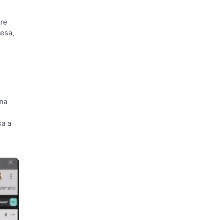
are
tesa,
una
sa a