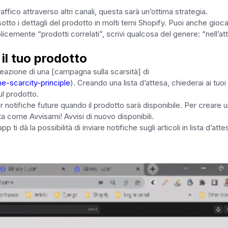
affico attraverso altri canali, questa sarà un’ottima strategia.
sotto i dettagli del prodotto in molti temi Shopify. Puoi anche gioc
cemente “prodotti correlati”, scrivi qualcosa del genere: “nell’at
 il tuo prodotto
reazione di una [campagna sulla scarsità] di
e-scarcity-principle
). Creando una lista d’attesa, chiederai ai tuoi
sul prodotto.
er notifiche future quando il prodotto sarà disponibile. Per creare 
ita come Avvisami! Avvisi di nuovo disponibili.
i dà la possibilità di inviare notifiche sugli articoli in lista d’atte