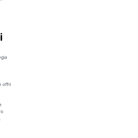
i
egia
 offri
è
ro
,