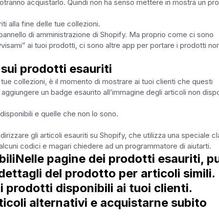
 potranno acquistarlo. Quindi non ha senso mettere in mostra un pr
i alla fine delle tue collezioni.
 pannello di amministrazione di Shopify. Ma proprio come ci sono
isami” ai tuoi prodotti, ci sono altre app per portare i prodotti no
sui prodotti esauriti
 tue collezioni, è il momento di mostrare ai tuoi clienti che questi
 aggiungere un badge esaurito all’immagine degli articoli non dispon
i disponibili e quelle che non lo sono.
irizzare gli articoli esauriti su Shopify, che utilizza una speciale c
lcuni codici e magari chiedere ad un programmatore di aiutarti.
ili
Nelle pagine dei prodotti esauriti, p
ttagli del prodotto per articoli simili. 
prodotti disponibili ai tuoi clienti.
icoli alternativi e acquistarne subito