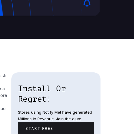
esti
Install Or
o a
vore
Regret!
tuo
Stores using Notify Me! have generated
Millions in Revenue. Join the club:
START FREE