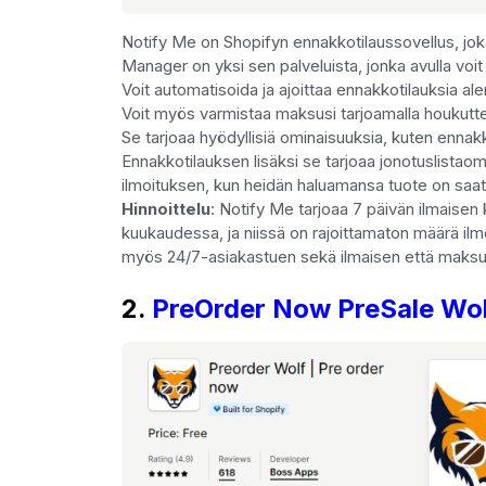
Notify Me on Shopifyn ennakkotilaussovellus, joka
Manager on yksi sen palveluista, jonka avulla voi
Voit automatisoida ja ajoittaa ennakkotilauksia ale
Voit myös varmistaa maksusi tarjoamalla houkuttelev
Se tarjoaa hyödyllisiä ominaisuuksia, kuten ennakk
Ennakkotilauksen lisäksi se tarjoaa jonotuslistaom
ilmoituksen, kun heidän haluamansa tuote on saata
Hinnoittelu
: Notify Me tarjoaa 7 päivän ilmaisen 
kuukaudessa, ja niissä on rajoittamaton määrä il
myös 24/7-asiakastuen sekä ilmaisen että maksull
2.
PreOrder Now PreSale Wo