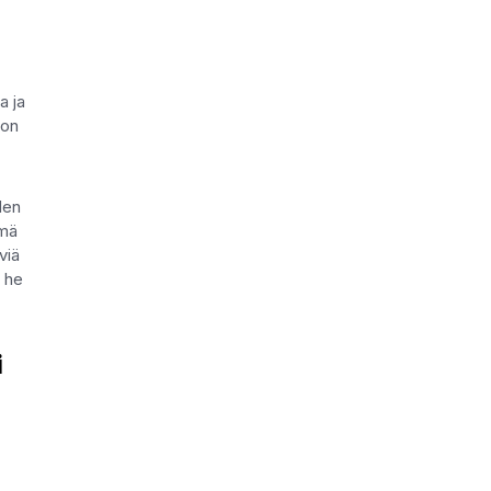
a ja
 on
den
ämä
viä
a he
i