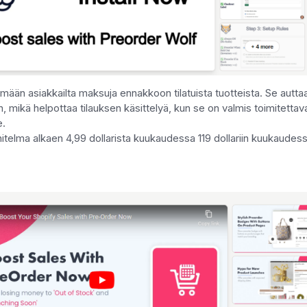
ään asiakkailta maksuja ennakkoon tilatuista tuotteista. Se autta
mikä helpottaa tilauksen käsittelyä, kun se on valmis toimitettava
e.
nitelma alkaen 4,99 dollarista kuukaudessa 119 dollariin kuukaudes