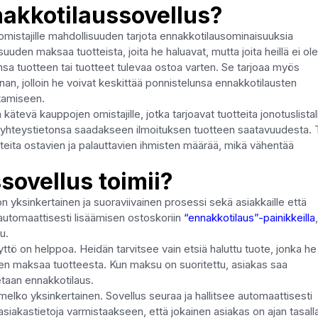
akkotilaussovellus?
mistajille mahdollisuuden tarjota ennakkotilausominaisuuksia
suuden maksaa tuotteista, joita he haluavat, mutta joita heillä ei ole
sa tuotteen tai tuotteet tulevaa ostoa varten. Se tarjoaa myös
n, jolloin he voivat keskittää ponnistelunsa ennakkotilausten
tamiseen.
ätevä kauppojen omistajille, jotka tarjoavat tuotteita jonotuslistal
ai yhteystietonsa saadakseen ilmoituksen tuotteen saatavuudesta.
otteita ostavien ja palauttavien ihmisten määrää, mikä vähentää
sovellus toimii?
yksinkertainen ja suoraviivainen prosessi sekä asiakkaille että
automaattisesti lisäämisen ostoskoriin
“ennakkotilaus”-painikkeilla
u.
ttö on helppoa. Heidän tarvitsee vain etsiä haluttu tuote, jonka he
itten maksaa tuotteesta. Kun maksu on suoritettu, asiakas saa
taan ennakkotilaus.
elko yksinkertainen. Sovellus seuraa ja hallitsee automaattisesti
asiakastietoja varmistaakseen, että jokainen asiakas on ajan tasall