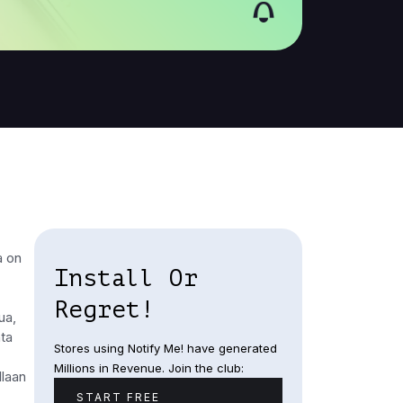
a on
Install Or
Regret!
ua,
nta
Stores using Notify Me! have generated
Millions in Revenue. Join the club:
llaan
START FREE