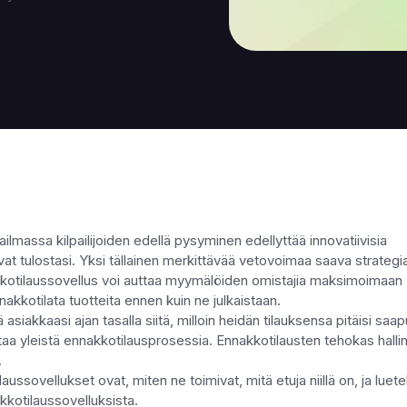
ssa kilpailijoiden edellä pysyminen edellyttää innovatiivisia
tavat tulostasi. Yksi tällainen merkittävää vetovoimaa saava strategi
kotilaussovellus voi auttaa myymälöiden omistajia maksimoimaan
akkotilata tuotteita ennen kuin ne julkaistaan.
asiakkaasi ajan tasalla siitä, milloin heidän tilauksensa pitäisi saap
taa yleistä ennakkotilausprosessia. Ennakkotilausten tehokas halli
.
ssovellukset ovat, miten ne toimivat, mitä etuja niillä on, ja luete
akkotilaussovelluksista.