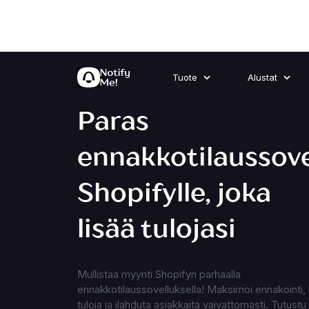
Tuote
Alustat
Paras
ennakkotilaussove
Shopifylle, joka
lisää tulojasi
Mullistaa myynti Shopifyn parhaalla
ennakkotilaussovelluksella! Maksimoi ennakointi, 
tuloja ja ilahduta asiakkaita vaivattomasti. Tutustu 