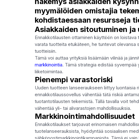
näkemys asiakkaiden kysynnä
myymälöiden omistajia tekem
kohdistaessaan resursseja tie
Asiakkaiden sitoutuminen ja 
Ennakkotilausten ottaminen käyttöön on loistava ta
varata tuotteita etukäteen, he tuntevat olevansa sisä
tuotteisiin.
Tämä voi auttaa yrityksiä lisäämään vilinää ja jänn
markkinointia
. Tämä strategia edistää syvempää yhte
liiketoimintaa.
Pienempi varastoriski
Uuden tuotteen lanseeraukseen liittyy luontaisia ri
ennakkotilaussovellus vähentää tätä riskiä antama
tuotantotilausten tekemistä. Tällä tavalla voit tehd
vähentää yli- tai alivarastojen mahdollisuuksia.
Markkinointimahdollisuudet
Ennakkotilaukset tarjoavat erinomaisen mahdollisu
tuotelanseerauksista, hyödyntää sosiaalisen media
sähköpostimarkkinointikampanjoita. Tämä ei vain