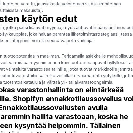
tuote on varattu, ja asiakasta veloitetaan siitä ja ilmoitetaan
ittaisista maksuista).
sten käytön edut
a, jotka paitsi lisäävät myyntiä, myös auttavat lisäämään innostust
y-kauppias, joka haluaa parantaa liiketoimintastrategiaasi, tässä
sen integrointi voi olla seuraava pelin vaihtaja!
tuottopotentiaalin maailman. Tarjoamalla asiakkaille mahdollisuu
la, voit varmistaa myynnin ennen kuin tuotteet saapuvat hyllyllesi. T
vat vaihteluita varastoissa tai niille, jotka tuovat markkinoille jännittä
 sitoutuvat ostoihinsa, mikä voi olla korvaamatonta yrityksille, jott
uotantoaikatauluja ja välttää yli- tai alivarastoongelmia.
kas varastonhallinta on elintärkeää
ille. Shopifyn ennakkotilaussovellus vo
 Ennakkotilaussovellusten avulla
aremmin hallita varastoaan, koska he
otteen kysyntää helpommin. Tällainen