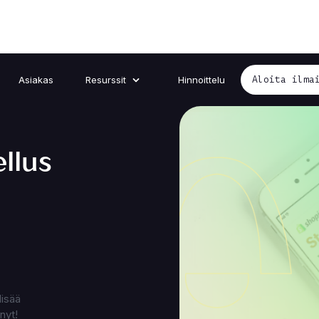
Asiakas
Resurssit
Hinnoittelu
Aloita ilma
llus
lisää
nyt!