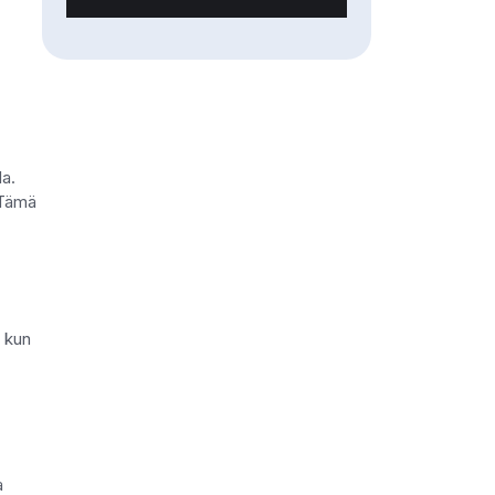
la.
 Tämä
, kun
a