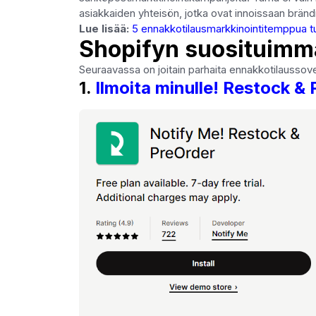
asiakkaiden yhteisön, jotka ovat innoissaan brändi
Lue lisää:
5 ennakkotilausmarkkinointitemppua tu
Shopifyn suosituimma
Seuraavassa on joitain parhaita ennakkotilaussove
1.
Ilmoita minulle! Restock &