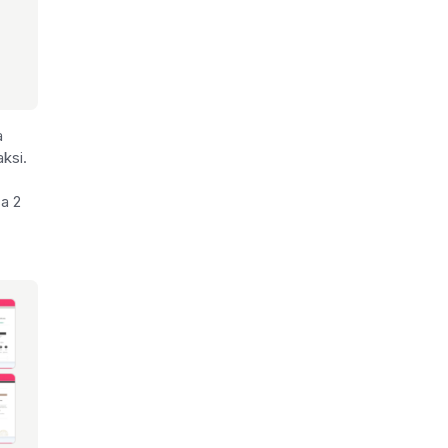
a
ksi.
sa 2