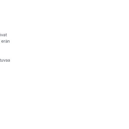
ivat
n erän
stuvaa