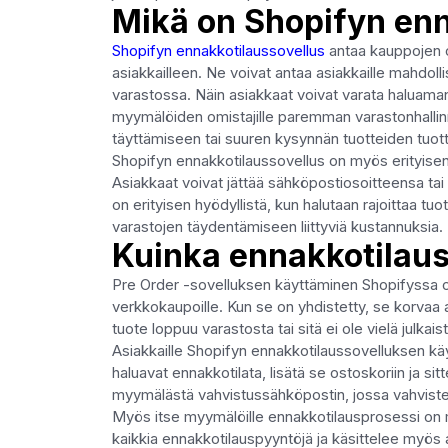
Mikä on Shopifyn enn
Shopifyn ennakkotilaussovellus
antaa kauppojen o
asiakkailleen. Ne voivat antaa asiakkaille mahdolli
varastossa. Näin asiakkaat voivat varata haluaman
myymälöiden omistajille paremman varastonhallinna
täyttämiseen tai suuren kysynnän tuotteiden tuot
Shopifyn ennakkotilaussovellus on myös erityisen k
Asiakkaat voivat jättää sähköpostiosoitteensa t
on erityisen hyödyllistä, kun halutaan rajoittaa tu
varastojen täydentämiseen liittyviä kustannuksia.
Kuinka ennakkotilaus
Pre Order -sovelluksen käyttäminen Shopifyssa on 
verkkokaupoille. Kun se on yhdistetty, se korvaa 
tuote loppuu varastosta tai sitä ei ole vielä julkaist
Asiakkaille Shopifyn ennakkotilaussovelluksen käy
haluavat ennakkotilata, lisätä se ostoskoriin ja s
myymälästä vahvistussähköpostin, jossa vahviste
Myös itse myymälöille ennakkotilausprosessi on m
kaikkia ennakkotilauspyyntöjä ja käsittelee myös 