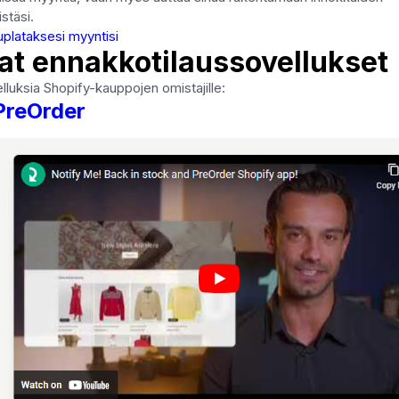
stäsi.
plataksesi myyntisi
t ennakkotilaussovellukset
lluksia Shopify-kauppojen omistajille:
 PreOrder