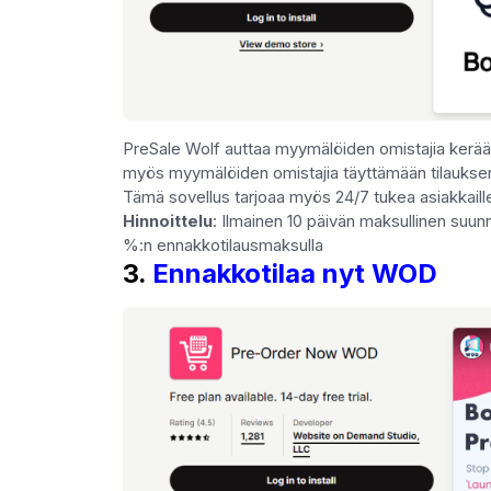
PreSale Wolf auttaa myymälöiden omistajia kerääm
myös myymälöiden omistajia täyttämään tilauksen, 
Tämä sovellus tarjoaa myös 24/7 tukea asiakkaill
Hinnoittelu
: Ilmainen 10 päivän maksullinen suun
%:n ennakkotilausmaksulla
3.
Ennakkotilaa nyt WOD