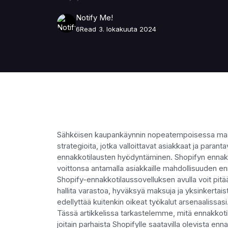
Notify Me!
6
Read
3. lokakuuta 2024
Sähköisen kaupankäynnin nopeatempoisessa maailma
strategioita, jotka valloittavat asiakkaat ja paran
ennakkotilausten hyödyntäminen. Shopifyn ennak
voittonsa antamalla asiakkaille mahdollisuuden enn
Shopify-ennakkotilaussovelluksen avulla voit pitää 
hallita varastoa, hyväksyä maksuja ja yksinkertais
edellyttää kuitenkin oikeat työkalut arsenaalissasi
Tässä artikkelissa tarkastelemme, mitä ennakkotilau
joitain parhaista Shopifylle saatavilla olevista enn