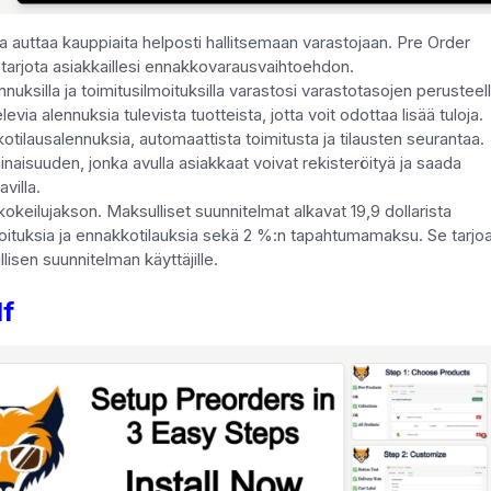
 auttaa kauppiaita helposti hallitsemaan varastojaan. Pre Order
t tarjota asiakkaillesi ennakkovarausvaihtoehdon.
nnuksilla ja toimitusilmoituksilla varastosi varastotasojen perusteell
ia alennuksia tulevista tuotteista, jotta voit odottaa lisää tuloja.
otilausalennuksia, automaattista toimitusta ja tilausten seurantaa.
inaisuuden, jonka avulla asiakkaat voivat rekisteröityä ja saada
villa.
kokeilujakson. Maksulliset suunnitelmat alkavat 19,9 dollarista
moituksia ja ennakkotilauksia sekä 2 %:n tapahtumamaksu. Se tarjo
isen suunnitelman käyttäjille.
lf