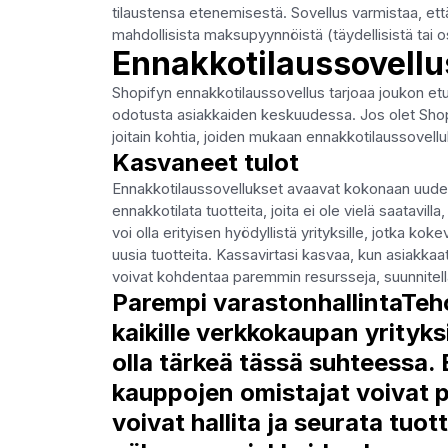
tilaustensa etenemisestä. Sovellus varmistaa, että 
mahdollisista maksupyynnöistä (täydellisistä tai os
Ennakkotilaussovellu
Shopifyn ennakkotilaussovellus tarjoaa joukon etuj
odotusta asiakkaiden keskuudessa. Jos olet Shopif
joitain kohtia, joiden mukaan ennakkotilaussovelluk
Kasvaneet tulot
Ennakkotilaussovellukset avaavat kokonaan uuden 
ennakkotilata tuotteita, joita ei ole vielä saatavil
voi olla erityisen hyödyllistä yrityksille, jotka koke
uusia tuotteita. Kassavirtasi kasvaa, kun asiakkaat
voivat kohdentaa paremmin resursseja, suunnitella t
Parempi varastonhallintaTeho
kaikille verkkokaupan yrityks
olla tärkeä tässä suhteessa.
kauppojen omistajat voivat p
voivat hallita ja seurata tu