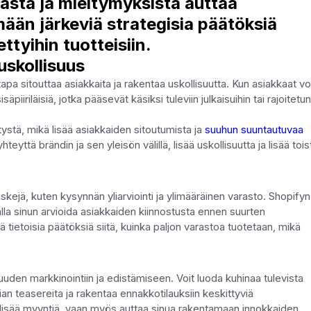
stä ja mieltymyksistä auttaa
ään järkeviä strategisia päätöksiä
ttyihin tuotteisiin.
uskollisuus
pa sitouttaa asiakkaita ja rakentaa uskollisuutta. Kun asiakkaat vo
piiriläisiä, jotka pääsevät käsiksi tuleviin julkaisuihin tai rajoitetu
itystä, mikä lisää asiakkaiden sitoutumista ja
suuhun suuntautuvaa
yttä brändin ja sen yleisön välillä, lisää uskollisuutta ja lisää toi
skejä, kuten kysynnän yliarviointi ja ylimääräinen varasto. Shopifyn
lla sinun arvioida asiakkaiden kiinnostusta ennen suurten
ä tietoisia päätöksiä siitä, kuinka paljon varastoa tuotetaan, mikä
uden markkinointiin ja edistämiseen. Voit luoda kuhinaa tulevista
n teasereita ja rakentaa ennakkotilauksiin keskittyviä
 lisää myyntiä, vaan myös auttaa sinua rakentamaan innokkaiden