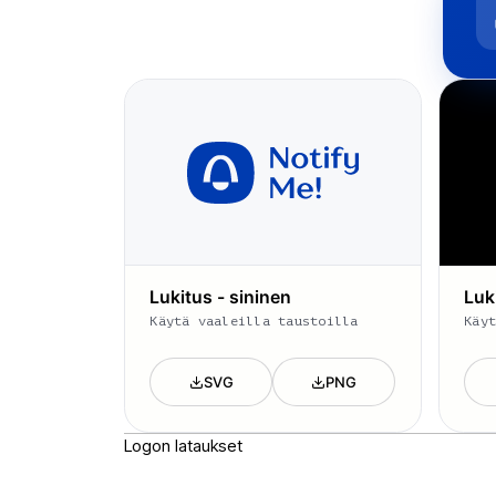
Lukitus - sininen
Luk
Käytä vaaleilla taustoilla
Käy
SVG
PNG
Logon lataukset