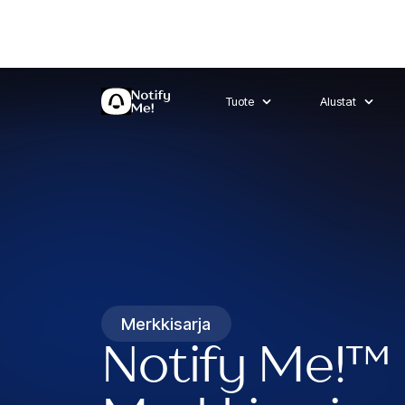
Tuote
Alustat
Merkkisarja
Notify Me!
™