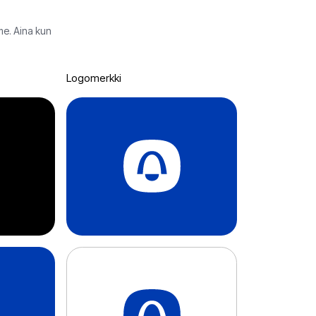
me. Aina kun
Logomerkki