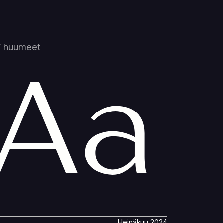
 huumeet
Aa
Heinäkuu 2024