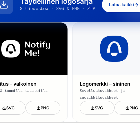
Täydellinen logosarja
Lataa kaikki
8 tiedostoa · SVG & PNG · ZIP
itus - valkoinen
Logomerkki – sininen
tä tummilla taustoilla
Sovelluskuvakkeet ja
suosikkikuvakkeet
SVG
PNG
SVG
PNG