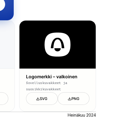
Logomerkki – valkoinen
Sovelluskuvakkeet ja
suosikkikuvakkeet
SVG
PNG
Heinäkuu 2024