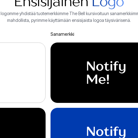
Ensisijainen
Logo
n logomme yhdistää tuotemerkkimme The Bell kursivoituun sanamerkkiim
mahdollista, pyrimme käyttämään ensisijaista logoa täysivärisenä.
Sanamerkki