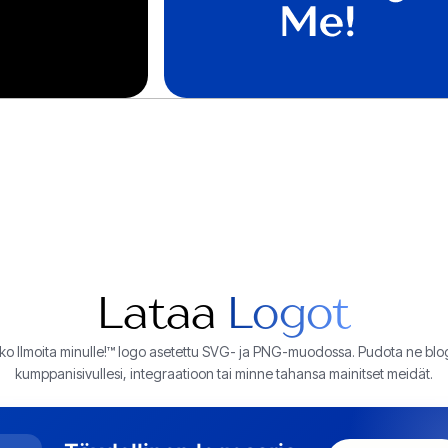
Lataa
Logot
o Ilmoita minulle!
™
logo asetettu SVG- ja PNG-muodossa. Pudota ne blogit
kumppanisivullesi, integraatioon tai minne tahansa mainitset meidät.