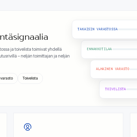
TAKAISIN VARASTOSSA
yntäsignaalia
ssa ja toivelista toimivat yhdellä
ENNAKKOTILAA
usrivillä – neljän toimittajan ja neljän
ALHAINEN VARASTO
 varasto
Toivelista
TOIVELISTA