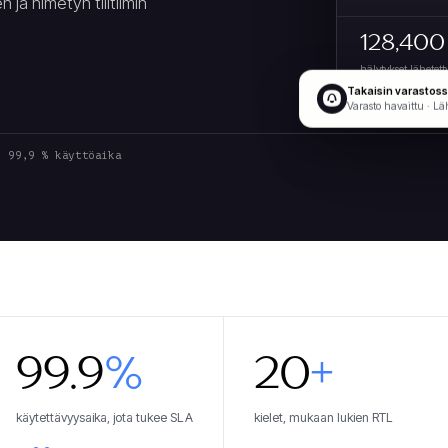
ja nimetyn tilitiimin
128,400
hälytykset lähetet
Takaisin varastos
Varasto havaittu · Lä
99,9 % käyttöaika
99.9
%
20
+
käytettävyysaika, jota tukee SLA
kielet, mukaan lukien RTL