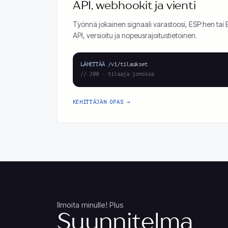
API, webhookit ja vienti
Työnnä jokainen signaali varastoosi, ESP:hen ta
API, versioitu ja nopeusrajoitustietoinen.
LÄHETTÄÄ
/v1/tilaukset
// 200 · tilaaja jonossa
KEHITTÄJÄN OPAS
Ilmoita minulle! Plus
Suunnitelma