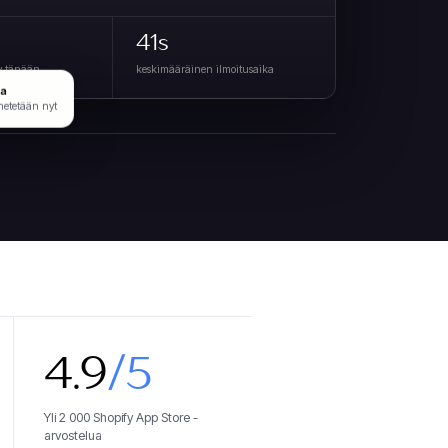
41s
ty tänään
keskimääräinen ilmoitusaika
sa
hetetään nyt
4.9
/5
Yli 2 000 Shopify App Store -
arvostelua