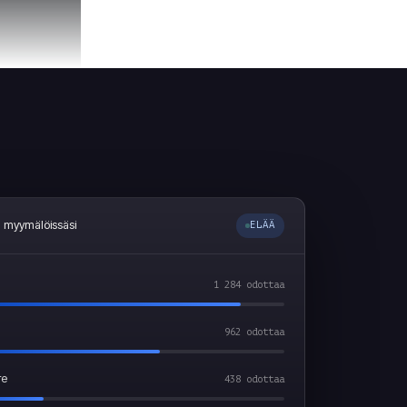
a myymälöissäsi
ELÄÄ
1 284 odottaa
962 odottaa
re
438 odottaa