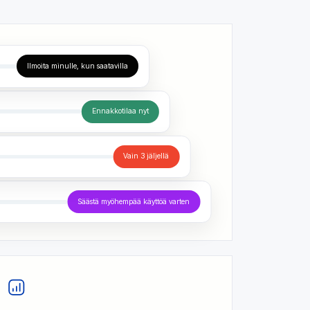
Ilmoita minulle, kun saatavilla
Ennakkotilaa nyt
Vain 3 jäljellä
Säästä myöhempää käyttöä varten