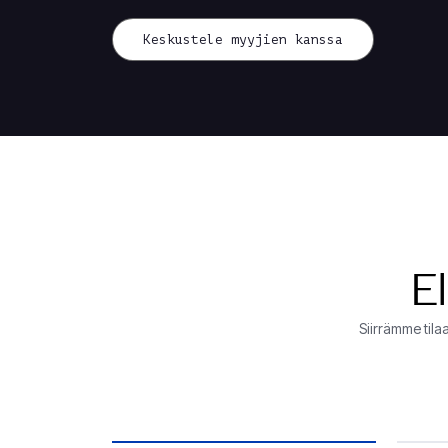
Keskustele myyjien kanssa
El
Siirrämme tila