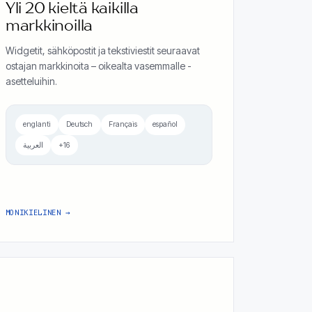
Yli 20 kieltä kaikilla
markkinoilla
Widgetit, sähköpostit ja tekstiviestit seuraavat
ostajan markkinoita – oikealta vasemmalle -
asetteluihin.
englanti
Deutsch
Français
español
العربية
+16
MONIKIELINEN