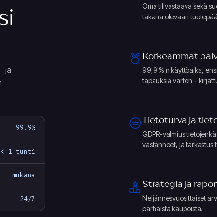
Oma tilivastaava sekä su
si
takana olevaan tuotepääl
Korkeammat palv
- ja
99,9 %:n käyttöaika, ensis
tapauksia varten – kirjat
n
Tietoturva ja tiet
99.9%
GDPR-valmius tietojenkäsit
vastanneet, ja tarkastus t
< 1 tunti
mukana
Strategia ja rapor
Neljännesvuosittaiset arvo
24/7
parhaista kaupoista.