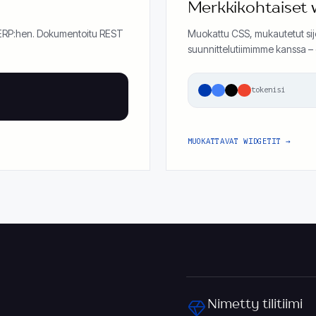
Merkkikohtaiset 
i ERP:hen. Dokumentoitu REST
Muokattu CSS, mukautetut sijoi
suunnittelutiimimme kanssa – e
tokenisi
MUOKATTAVAT WIDGETIT
Nimetty tilitiimi