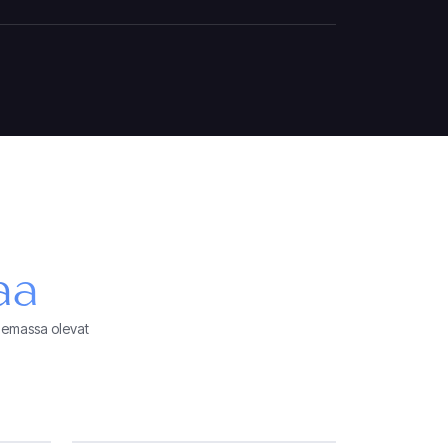
aa
olemassa olevat