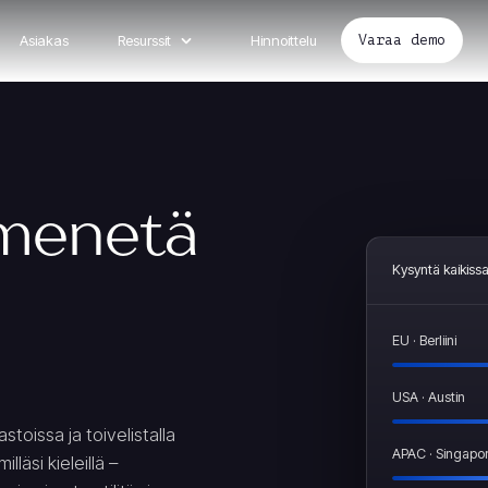
Asiakas
Resurssit
Hinnoittelu
Varaa demo
 menetä
Kysyntä kaikiss
EU · Berliini
USA · Austin
toissa ja toivelistalla
APAC · Singapo
lläsi kieleillä –