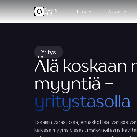
Tuote
Alustat
Yritys
Älä koskaan
myyntiä -
yritystasolla
Takaisin varastossa, ennakkotilaa, vähissä varas
kaikissa myymälöissäsi, markkinoillasi ja käyttämi