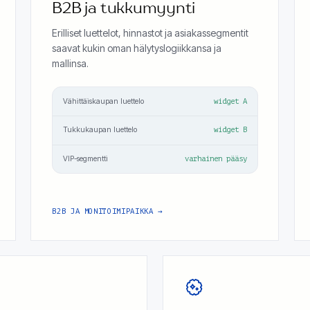
B2B ja tukkumyynti
Erilliset luettelot, hinnastot ja asiakassegmentit
saavat kukin oman hälytyslogiikkansa ja
mallinsa.
Vähittäiskaupan luettelo
widget A
Tukkukaupan luettelo
widget B
VIP-segmentti
varhainen pääsy
B2B JA MONITOIMIPAIKKA