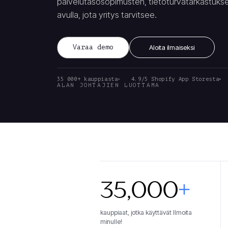
palvelutasosopimusten, tietoturvatarkastuksen 
avulla, jota yritys tarvitsee.
Varaa demo
Aloita ilmaiseksi
35 000+ kauppiasta
4.9/5 Shopify App Storesta
ALAN JOHTAJIEN LUOTTAMA
35,000
+
kauppiaat, jotka käyttävät Ilmoita
minulle!