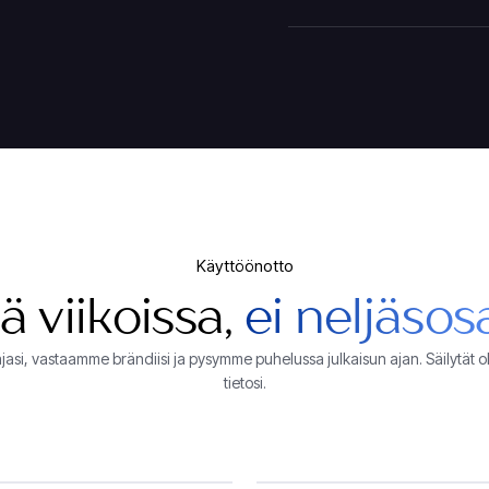
Käyttöönotto
ä viikoissa,
ei neljäsos
ajasi, vastaamme brändiisi ja pysymme puhelussa julkaisun ajan. Säilytät 
tietosi.