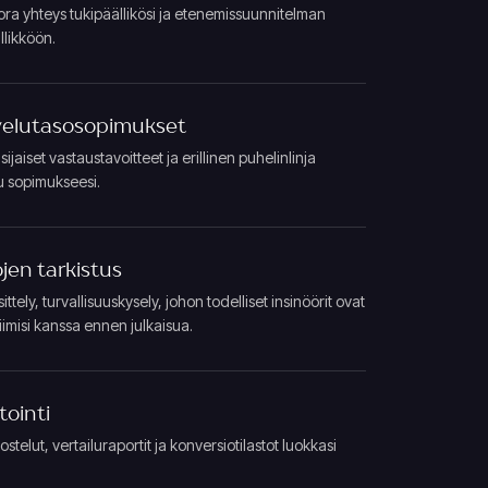
ora yhteys tukipäällikösi ja etenemissuunnitelman
likköön.
elutasosopimukset
ijaiset vastaustavoitteet ja erillinen puhelinlinja
tu sopimukseesi.
ojen tarkistus
tely, turvallisuuskysely, johon todelliset insinöörit ovat
iimisi kanssa ennen julkaisua.
tointi
stelut, vertailuraportit ja konversiotilastot luokkasi