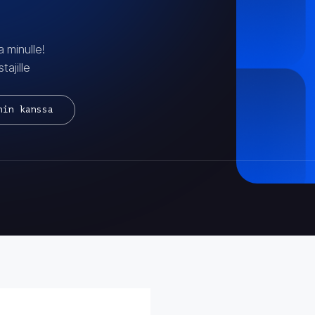
 minulle!
tajille
nin kanssa