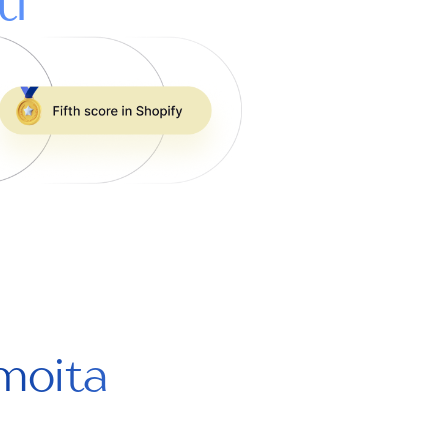
ti
lmoita