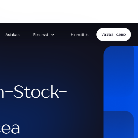
Asiakas
Resurssit
Hinnoittelu
Varaa demo
n-Stock-
ea