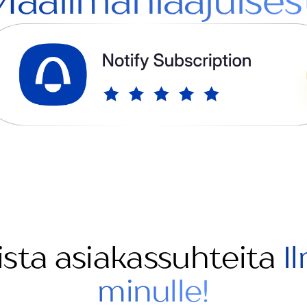
aailmanlaajuises
ista asiakassuhteita
I
minulle!