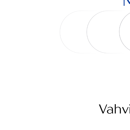
M
Vahv