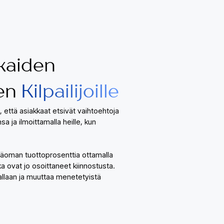
kaiden
en
Kilpailijoille
ä, että asiakkaat etsivät vaihtoehtoja
a ja ilmoittamalla heille, kun
ääoman tuottoprosenttia ottamalla
ka ovat jo osoittaneet kiinnostusta.
tkallaan ja muuttaa menetetyistä