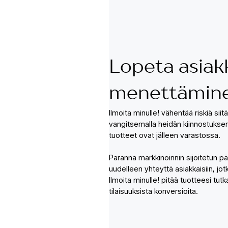
Lopeta asiak
menettämin
Ilmoita minulle! vähentää riskiä siit
vangitsemalla heidän kiinnostuksens
tuotteet ovat jälleen varastossa.
Paranna markkinoinnin sijoitetun p
uudelleen yhteyttä asiakkaisiin, jot
Ilmoita minulle! pitää tuotteesi tu
tilaisuuksista konversioita.