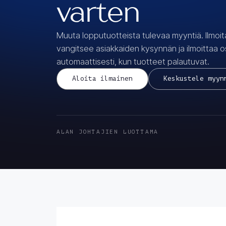
varten
Muuta lopputuotteista tulevaa myyntiä. Ilmoita
vangitsee asiakkaiden kysynnän ja ilmoittaa os
automaattisesti, kun tuotteet palautuvat.
Aloita ilmainen
Keskustele myyn
ALAN JOHTAJIEN LUOTTAMA