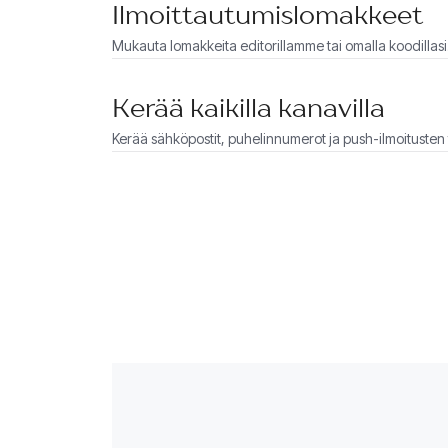
Ilmoittautumislomakkeet
Mukauta lomakkeita editorillamme tai omalla koodillas
auttaa suunnittelemaan ne puolestasi.
Kerää kaikilla kanavilla
Kerää sähköpostit, puhelinnumerot ja push-ilmoitusten t
maksimoidaksesi tavoittavuuden.