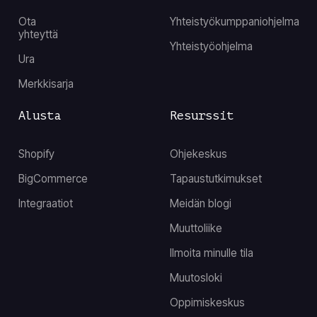
Ota
Yhteistyökumppaniohjelma
yhteyttä
Yhteistyöohjelma
Ura
Merkkisarja
Alusta
Resurssit
Shopify
Ohjekeskus
BigCommerce
Tapaustutkimukset
Integraatiot
Meidän blogi
Muuttoliike
Ilmoita minulle tila
Muutosloki
Oppimiskeskus