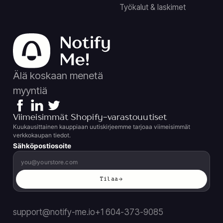
Työkalut & laskimet
Älä koskaan menetä
myyntiä
Viimeisimmät Shopify-varastouutiset
Kuukausittainen kauppiaan uutiskirjeemme tarjoaa viimeisimmät
verkkokaupan tiedot.
Sähköpostiosoite
Tilaa
support@notify-me.io
+1 604-373-9085