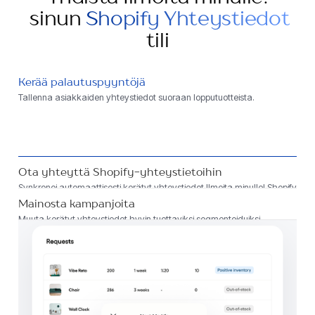
sinun
Shopify Yhteystiedot
tili
Kerää palautuspyyntöjä
Tallenna asiakkaiden yhteystiedot suoraan lopputuotteista.
Ota yhteyttä Shopify-yhteystietoihin
Synkronoi automaattisesti kerätyt yhteystiedot Ilmoita minulle! Shopify
Contacts -tilillesi.
Mainosta kampanjoita
Muuta kerätyt yhteystiedot hyvin tuottaviksi segmentoiduiksi
kampanjoiksi.