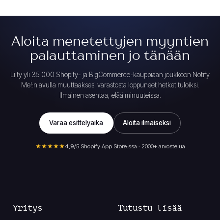
Aloita menetettyjen myyntien
palauttaminen jo tänään
Liity yli 35 000 Shopify- ja BigCommerce-kauppiaan joukkoon Notify
Me!:n avulla muuttaaksesi varastosta loppuneet hetket tuloiksi.
Ilmainen asentaa, elää minuuteissa.
Varaa esittelyaika
Aloita ilmaiseksi
★★★★★
4,9
/5 Shopify App Store:ssa · 2000+ arvostelua
Yritys
Tutustu lisää