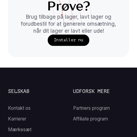
Prøve?
Brug tilbage på lager, lavt lager og
forudbestil for at generere omsætning,
når dit lager er lavt eller ude!
Installer nu
SELSKAB
UDFORSK MERE
Kontakt os
Partners program
Karrierer
Affiliate program
Mærkesæt