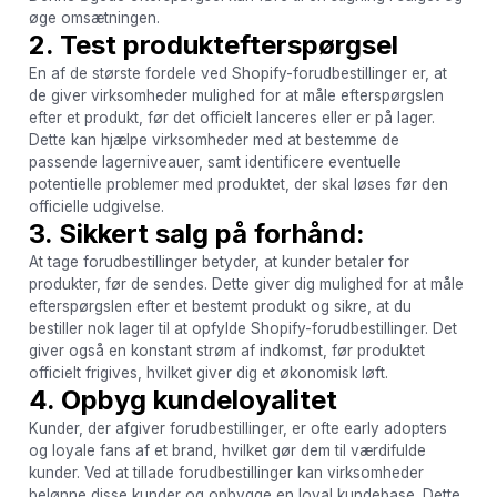
øge omsætningen.
2. Test produktefterspørgsel
En af de største fordele ved Shopify-forudbestillinger er, at
de giver virksomheder mulighed for at måle efterspørgslen
efter et produkt, før det officielt lanceres eller er på lager.
Dette kan hjælpe virksomheder med at bestemme de
passende lagerniveauer, samt identificere eventuelle
potentielle problemer med produktet, der skal løses før den
officielle udgivelse.
3. Sikkert salg på forhånd:
At tage forudbestillinger betyder, at kunder betaler for
produkter, før de sendes. Dette giver dig mulighed for at måle
efterspørgslen efter et bestemt produkt og sikre, at du
bestiller nok lager til at opfylde Shopify-forudbestillinger. Det
giver også en konstant strøm af indkomst, før produktet
officielt frigives, hvilket giver dig et økonomisk løft.
4. Opbyg kundeloyalitet
Kunder, der afgiver forudbestillinger, er ofte early adopters
og loyale fans af et brand, hvilket gør dem til værdifulde
kunder. Ved at tillade forudbestillinger kan virksomheder
belønne disse kunder og opbygge en loyal kundebase. Dette