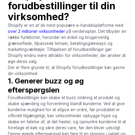
forudbestillinger til din
virksomhed?
Shopify er en af de mest populære e-handelsplatforme med
over 2 millioner virksomheder
på verdensplan. Det tilbyder en
række funktioner, herunder en enkel og brugervenlig
grænseflade, tilpassede temaer, betalingsgateways og
marketingværktøjer. Tilføjelsen af forudbestillinger gør
Shopify endnu mere attraktiv for virksomheder, der ønsker at
øge deres salg.
Der er flere grunde til, at Shopify forudbestillinger kan gavne
din virksomhed:
1. Generer buzz og øg
efterspørgslen
Forudbestillinger kan skabe et buzz omkring et produkt og
skabe spænding og forventning blandt kunderne. Ved at give
kunderne mulighed for at afgive en ordre, før produktet er
officielt tilgængeligt, kan virksomheder opbygge hype og
skabe en følelse af, at det haster, og opmuntre kunderne til at
foretage et køb og sikre deres vare, før den bliver udsolgt.
Denne øgede efterspørgsel kan føre til en stigning i salget og