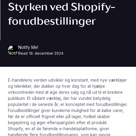
Styrken ved Shopify-
forudbestillinger
Notify Me!
Read
19. december 2024
E-handelens verden udvikler sig konstant, med nye værktøjer
og teknikker, der dukker op hver dag for at hjælpe
virksomheder med at øge deres salg og nå ud til et bredere
publikum. Et sådant værktøj, der har vundet betydelig
popularitet i de seneste år, er konceptet med forudbestillinger.
Forudbestillinger giver kunderne mulighed for at købe varer,
før de er officielt frigivet eller på lager, hvilket skaber
begejstring og øger efterspørgslen efter et produkt.
Shopify, en af ​​de førende e-handelsplatforme, giver
handlende flere forudbestillingsapps, som kan gavne