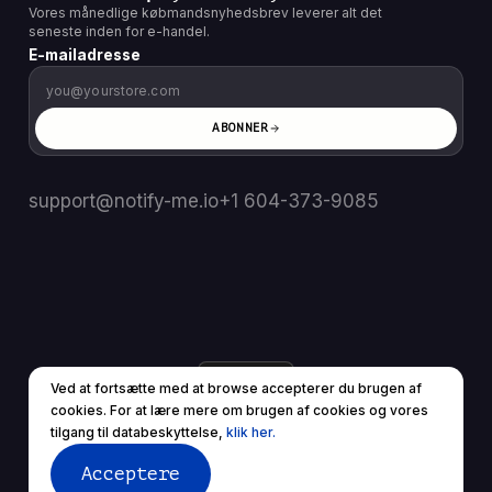
Vores månedlige købmandsnyhedsbrev leverer alt det
seneste inden for e-handel.
E-mailadresse
ABONNER
support@notify-me.io
+1 604-373-9085
DA
▼
Ved at fortsætte med at browse accepterer du brugen af ​​
© 2025 Alle rettigheder forbeholdes.
cookies. For at lære mere om brugen af ​​cookies og vores
Servicevilkår
Privatlivspolitik
tilgang til databeskyttelse,
klik her.
Acceptere