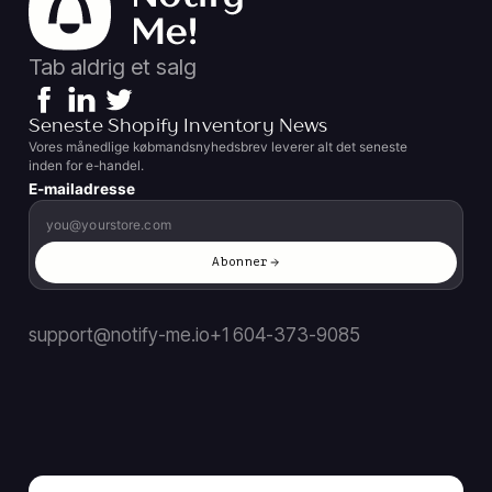
Tab aldrig et salg
Seneste Shopify Inventory News
Vores månedlige købmandsnyhedsbrev leverer alt det seneste
inden for e-handel.
E-mailadresse
Abonner
support@notify-me.io
+1 604-373-9085