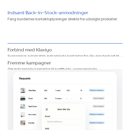
Indsaml Back-in-Stock-anmodninger
Fang kundernes kontaktoplysninger direkte fra udsolgte produkter.
Forbind med Klaviyo
Synkroniser automatisk indsamlede kontakter fra Giv mig besked! til
din Klaviyo-konto.
Fremme kampagner
Gør indsamlede kontakter til kraftfulde, segmenterede
marketingkampagner.