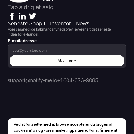
Tab aldrig et salg
Seneste Shopify Inventory News
Vores månedlige købmandsnyhedsbrev leverer alt det seneste
inden for e-handel.
E-mailadresse
Abonner
support@notify-me.io
+1 604-373-9085
Ved at fortsætte med at browse accepterer du brugen af ​​
DA
▼
cookies af os og vores marketingpartnere. For at få mere at