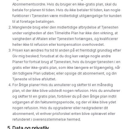
Abonnementsordre. Hvis du bruger en ikke-gratis plan, skal du
betale for planen til tiden. Hvis du ikke betaler til tiden, kan nogle
funktioner i Tjenesten være midlertidigt utilgængelige for kunden
til at foretage betalingen.
Manglende brug eller den midlertidige afbrydelse af Tjenesten
under varigheden af ​​den Tilmeldte Plan har ikke den virkning, at
varigheden af ​​Aftalen eller Tjenesten forlænges, og kvalificerer
heller ikke til refusion eller kompensation overhovedet.
Prisen kan ændres fra tid til anden på et fremtidigt grundlag efter
Giv mig besked; forudsat at du dog kan vælge nogle andre
Planer for fortsat brug af Tjenesten, hvis du bruger tjenesten i en
gratis eller ikke-gratis plan, som ikke længere er tilgængelig, når
din tidligere Plan udløber, eller opsige dit abonnement, og din
Tjeneste vil blive afsluttet.
For årlige planer Hvis du annullerer og skifter til en månedlig
plan, vil der ikke blive udstedt nogen refusion. Hvis du annullerer
og skifter til en gratis plan, forbliver du på den årlige plan indtil
udgangen af ​​din faktureringsperiode, og der vil ikke blive ydet
nogen refusion. Hvis du opgraderer eller nedgraderer dit
abonnement, vil enhver prisforskel enten blive opkrævet eller
refunderet i overensstemmelse hermed.
5. Data og privatliv