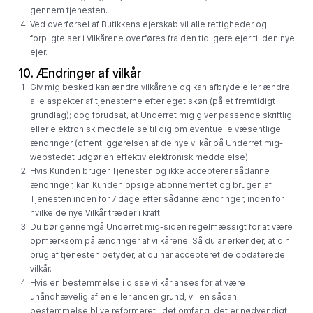
gennem tjenesten.
Ved overførsel af Butikkens ejerskab vil alle rettigheder og
forpligtelser i Vilkårene overføres fra den tidligere ejer til den nye
ejer.
10. Ændringer af vilkår
Giv mig besked kan ændre vilkårene og kan afbryde eller ændre
alle aspekter af tjenesterne efter eget skøn (på et fremtidigt
grundlag); dog forudsat, at Underret mig giver passende skriftlig
eller elektronisk meddelelse til dig om eventuelle væsentlige
ændringer (offentliggørelsen af ​​de nye vilkår på Underret mig-
webstedet udgør en effektiv elektronisk meddelelse).
Hvis Kunden bruger Tjenesten og ikke accepterer sådanne
ændringer, kan Kunden opsige abonnementet og brugen af ​​
Tjenesten inden for 7 dage efter sådanne ændringer, inden for
hvilke de nye Vilkår træder i kraft.
Du bør gennemgå Underret mig-siden regelmæssigt for at være
opmærksom på ændringer af vilkårene. Så du anerkender, at din
brug af tjenesten betyder, at du har accepteret de opdaterede
vilkår.
Hvis en bestemmelse i disse vilkår anses for at være
uhåndhævelig af en eller anden grund, vil en sådan
bestemmelse blive reformeret i det omfang, det er nødvendigt