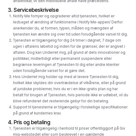
aftalevilkår, vil den individuelle aftale have præcedens.
3. Servicebeskrivelse
Notify Me fornyer og opgraderer altid tjenesten, hvilket er
ledsaget af ændring af funktionerne i Notify Me-appen/ Derfor
anerkender du, at formen, typen, måden og mængden af ​​
tjenesten kan ændre sig over tid uden forudgående varsel til dig.
Tjenesten er tilgængelig for dig 24 timer i døgnet, 7 dage om
ugen i aftalens løbetid og inden for de grænser, der er angivet i
aftalen. Dog kan Underret mig, på grund af dets innovationer og
politikker, midlertidigt eller permanent suspendere eller
begrænse leveringen af ​​Tjenesten til dig eller andre klienter
uden forudgående varsel for at gøre det.
Hvis Underret mig holder op med at levere Tjenesten til dig,
hvilket ikke skyldes din overtrædelse af vilkårene, eller på grund
af juridiske problemer, hvis du er i en ikke-gratis plan og har
betalt for brugen af ​​Tjenesten, hvis periode ikke er udløbet, vil du
blive refunderet det resterende gebyr for din betaling.
Support til tjenesterne er tilgængelig i forskellige specifikationer
på grund af kundernes krav.
4. Pris og betaling
Tjenesten er tilgængelig i henhold til priser offentliggjort på Giv
mig-webstedet eller som beskrevet i en gældende