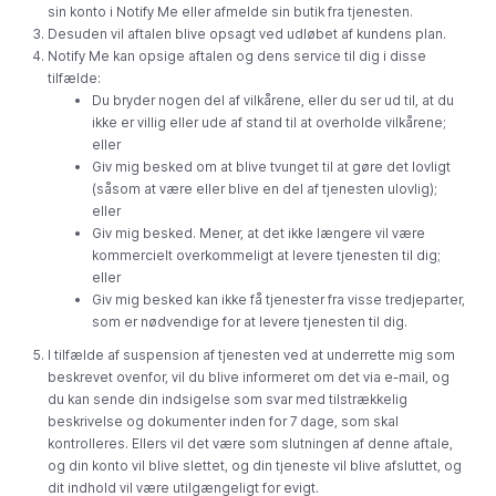
sin konto i Notify Me eller afmelde sin butik fra tjenesten.
Desuden vil aftalen blive opsagt ved udløbet af kundens plan.
Notify Me kan opsige aftalen og dens service til dig i disse
tilfælde:
Du bryder nogen del af vilkårene, eller du ser ud til, at du
ikke er villig eller ude af stand til at overholde vilkårene;
eller
Giv mig besked om at blive tvunget til at gøre det lovligt
(såsom at være eller blive en del af tjenesten ulovlig);
eller
Giv mig besked. Mener, at det ikke længere vil være
kommercielt overkommeligt at levere tjenesten til dig;
eller
Giv mig besked kan ikke få tjenester fra visse tredjeparter,
som er nødvendige for at levere tjenesten til dig.
I tilfælde af suspension af tjenesten ved at underrette mig som
beskrevet ovenfor, vil du blive informeret om det via e-mail, og
du kan sende din indsigelse som svar med tilstrækkelig
beskrivelse og dokumenter inden for 7 dage, som skal
kontrolleres. Ellers vil det være som slutningen af ​​denne aftale,
og din konto vil blive slettet, og din tjeneste vil blive afsluttet, og
dit indhold vil være utilgængeligt for evigt.