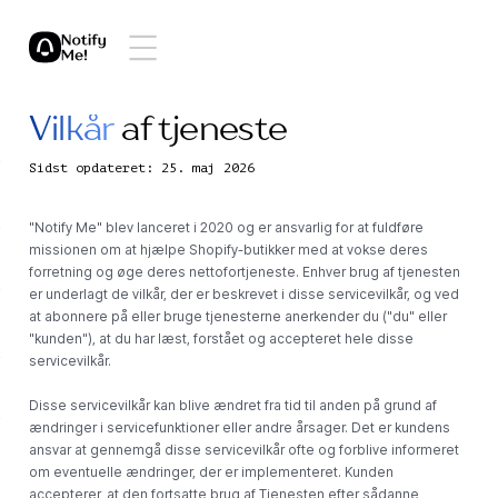
Vilkår
af tjeneste
Sidst opdateret: 25. maj 2026
"Notify Me" blev lanceret i 2020 og er ansvarlig for at fuldføre
missionen om at hjælpe Shopify-butikker med at vokse deres
forretning og øge deres nettofortjeneste. Enhver brug af tjenesten
er underlagt de vilkår, der er beskrevet i disse servicevilkår, og ved
at abonnere på eller bruge tjenesterne anerkender du ("du" eller
"kunden"), at du har læst, forstået og accepteret hele disse
servicevilkår.
Disse servicevilkår kan blive ændret fra tid til anden på grund af
ændringer i servicefunktioner eller andre årsager. Det er kundens
ansvar at gennemgå disse servicevilkår ofte og forblive informeret
om eventuelle ændringer, der er implementeret. Kunden
accepterer, at den fortsatte brug af Tjenesten efter sådanne