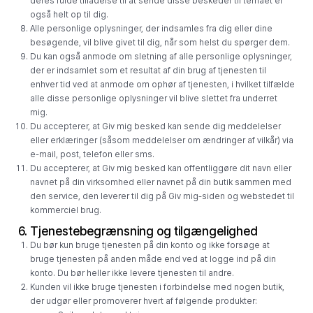
deres fulde tilladelse til at sende disse beskeder til temaet er
også helt op til dig.
Alle personlige oplysninger, der indsamles fra dig eller dine
besøgende, vil blive givet til dig, når som helst du spørger dem.
Du kan også anmode om sletning af alle personlige oplysninger,
der er indsamlet som et resultat af din brug af tjenesten til
enhver tid ved at anmode om ophør af tjenesten, i hvilket tilfælde
alle disse personlige oplysninger vil blive slettet fra underret
mig.
Du accepterer, at Giv mig besked kan sende dig meddelelser
eller erklæringer (såsom meddelelser om ændringer af vilkår) via
e-mail, post, telefon eller sms.
Du accepterer, at Giv mig besked kan offentliggøre dit navn eller
navnet på din virksomhed eller navnet på din butik sammen med
den service, den leverer til dig på Giv mig-siden og webstedet til
kommerciel brug.
6. Tjenestebegrænsning og tilgængelighed
Du bør kun bruge tjenesten på din konto og ikke forsøge at
bruge tjenesten på anden måde end ved at logge ind på din
konto. Du bør heller ikke levere tjenesten til andre.
Kunden vil ikke bruge tjenesten i forbindelse med nogen butik,
der udgør eller promoverer hvert af følgende produkter: