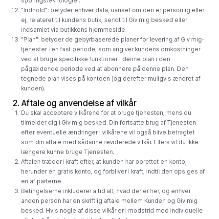
sporingsteknologier.
"Indhold": betyder enhver data, uanset om den er personlig eller
ej, relateret til kundens butik, sendt til Giv mig besked eller
indsamlet via butikkens hjemmeside.
"Plan": betyder de gebyrbaserede planer for levering af Giv mig-
tjenester i en fast periode, som angiver kundens omkostninger
ved at bruge specifikke funktioner i denne plan i den
pågældende periode ved at abonnere på denne plan. Den
tegnede plan vises på kontoen (og derefter muligvis ændret af
kunden).
2. Aftale og anvendelse af vilkår
Du skal acceptere vilkårene for at bruge tjenesten, mens du
tilmelder dig i Giv mig besked. Din fortsatte brug af Tjenesten
efter eventuelle ændringer i vilkårene vil også blive betragtet
som din aftale med sådanne reviderede vilkår. Ellers vil du ikke
længere kunne bruge Tjenesten.
Aftalen træder i kraft efter, at kunden har oprettet en konto,
herunder en gratis konto, og forbliver i kraft, indtil den opsiges af
en af ​​parterne.
Betingelserne inkluderer altid alt, hvad der er her, og enhver
anden person har en skriftlig aftale mellem Kunden og Giv mig
besked. Hvis nogle af disse vilkår er i modstrid med individuelle