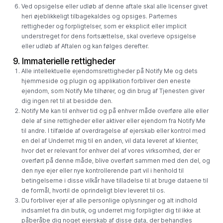
Ved opsigelse eller udløb af denne aftale skal alle licenser givet
heri øjeblikkeligt tilbagekaldes og opsiges. Parternes
rettigheder og forpligtelser, som er eksplicit eller implicit
understreget for dens fortsættelse, skal overleve opsigelse
eller udløb af Aftalen og kan følges derefter.
9. Immaterielle rettigheder
Alle intellektuelle ejendomsrettigheder på Notify Me og dets
hjemmeside og plugin og applikation forbliver den eneste
ejendom, som Notify Me tilhører, og din brug af Tjenesten giver
dig ingen ret til at besidde den.
Notify Me kan til enhver tid og på enhver måde overføre alle eller
dele af sine rettigheder eller aktiver eller ejendom fra Notify Me
til andre. I tilfælde af overdragelse af ejerskab eller kontrol med
en del af Underret mig til en anden, vil data leveret af klienter,
hvor det er relevant for enhver del af vores virksomhed, der er
overført på denne måde, blive overført sammen med den del, og
den nye ejer eller nye kontrollerende part vil i henhold til
betingelserne i disse vilkår have tilladelse til at bruge dataene til
de formål, hvortil de oprindeligt blev leveret til os.
Du forbliver ejer af alle personlige oplysninger og alt indhold
indsamlet fra din butik, og underret mig forpligter dig til ikke at
påberåbe dig noget ejerskab af disse data, der behandles