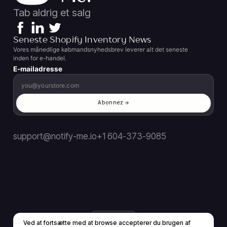
Tab aldrig et salg
Seneste Shopify Inventory News
Vores månedlige købmandsnyhedsbrev leverer alt det seneste
inden for e-handel.
E-mailadresse
Abonner
support@notify-me.io
+1 604-373-9085
DA
▼
Ved at fortsætte med at browse accepterer du brugen af ​​