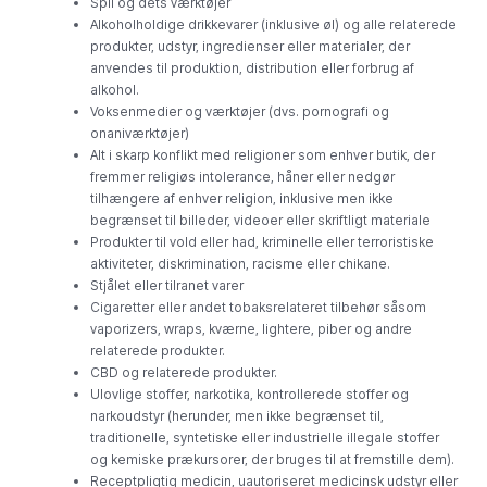
Spil og dets værktøjer
Alkoholholdige drikkevarer (inklusive øl) og alle relaterede
produkter, udstyr, ingredienser eller materialer, der
anvendes til produktion, distribution eller forbrug af
alkohol.
Voksenmedier og værktøjer (dvs. pornografi og
onaniværktøjer)
Alt i skarp konflikt med religioner som enhver butik, der
fremmer religiøs intolerance, håner eller nedgør
tilhængere af enhver religion, inklusive men ikke
begrænset til billeder, videoer eller skriftligt materiale
Produkter til vold eller had, kriminelle eller terroristiske
aktiviteter, diskrimination, racisme eller chikane.
Stjålet eller tilranet varer
Cigaretter eller andet tobaksrelateret tilbehør såsom
vaporizers, wraps, kværne, lightere, piber og andre
relaterede produkter.
CBD og relaterede produkter.
Ulovlige stoffer, narkotika, kontrollerede stoffer og
narkoudstyr (herunder, men ikke begrænset til,
traditionelle, syntetiske eller industrielle illegale stoffer
og kemiske prækursorer, der bruges til at fremstille dem).
Receptpligtig medicin, uautoriseret medicinsk udstyr eller