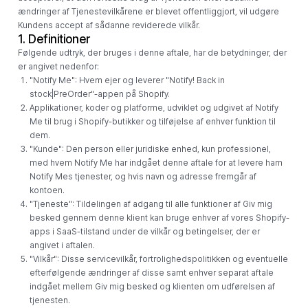
ændringer af Tjenestevilkårene er blevet offentliggjort, vil udgøre
Kundens accept af sådanne reviderede vilkår.
1. Definitioner
Følgende udtryk, der bruges i denne aftale, har de betydninger, der
er angivet nedenfor:
"Notify Me": Hvem ejer og leverer "Notify! Back in
stock|PreOrder"-appen på Shopify.
Applikationer, koder og platforme, udviklet og udgivet af Notify
Me til brug i Shopify-butikker og tilføjelse af enhver funktion til
dem.
"Kunde": Den person eller juridiske enhed, kun professionel,
med hvem Notify Me har indgået denne aftale for at levere ham
Notify Mes tjenester, og hvis navn og adresse fremgår af
kontoen.
"Tjeneste": Tildelingen af ​​adgang til alle funktioner af Giv mig
besked gennem denne klient kan bruge enhver af vores Shopify-
apps i SaaS-tilstand under de vilkår og betingelser, der er
angivet i aftalen.
"Vilkår": Disse servicevilkår, fortrolighedspolitikken og eventuelle
efterfølgende ændringer af disse samt enhver separat aftale
indgået mellem Giv mig besked og klienten om udførelsen af ​​
tjenesten.