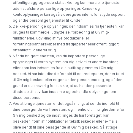
offentlige aggregerede statistikker og kommercielle tjenester
uden at afsløre personlige oplysninger. Kunde- og
kontooplysninger kan også videregives internt for at yde support
og andre personlige tjenester til kunden.
De ikke-personlige oplysninger, der indsamles fra tjenesten, kan
bruges til kommerciel udnyttelse, forbedring af Giv mig-
funktionerne, udvikling af nye produkter eller
forretningspartnerskaber med tredjeparter eller offentliggjort
offentligt til generel brug.
Når du bruger tjenesten, kan du importere personlige
oplysninger til vores system om dig selv eller andre individer,
eller som kan indsamles fra din butik og gemmes i Giv mig
besked. Vi har intet direkte forhold til de tredjeparter, der er føjet
til Giv mig besked eller nogen anden person end dig, og af den
grund er du ansvarlig for at sikre, at du har den passende
tilladelse til, at vi kan indsamle og behandle oplysninger om
disse personer.
Ved at bruge tjenesten er det også muligt at sende indhold til
dine besøgende via Tjenesten, og i henhold til mulighederne for
Giv mig besked og de indstillinger, du har foretaget, kan
beskeder i form af notifikationer, tekstbeskeder eller e-mails
blive sendt til dine besøgende af Giv mig besked. Så at tage