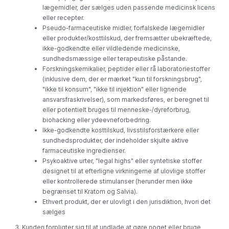
lægemidler, der sælges uden passende medicinsk licens
eller recepter.
Pseudo-farmaceutiske midler, forfalskede lægemidler
eller produkter/kosttilskud, der fremsætter ubekræftede,
ikke-godkendte eller vildledende medicinske,
sundhedsmæssige eller terapeutiske påstande.
Forskningskemikalier, peptider eller rå laboratoriestoffer
(inklusive dem, der er mærket "kun til forskningsbrug",
"ikke til konsum", "ikke til injektion" eller lignende
ansvarsfraskrivelser), som markedsføres, er beregnet til
eller potentielt bruges til menneske-/dyreforbrug,
biohacking eller ydeevneforbedring.
Ikke-godkendte kosttilskud, livsstilsforstærkere eller
sundhedsprodukter, der indeholder skjulte aktive
farmaceutiske ingredienser.
Psykoaktive urter, "legal highs" eller syntetiske stoffer
designet til at efterligne virkningerne af ulovlige stoffer
eller kontrollerede stimulanser (herunder men ikke
begrænset til Kratom og Salvia).
Ethvert produkt, der er ulovligt i den jurisdiktion, hvori det
sælges
Kunden forpligter sig til at undlade at gøre noget eller bruge