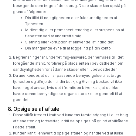
besøgende som følge af dens brug. Disse skader kan opstå på
grund af følgende:
Din tillid til nøjagtigheden eller fuldstændigheden af ​​
Tjenesten
Midlertidig eller permanent ændring eller suspension af
tjenesten ved at underrette mig
Sletning eller korruption af enhver del af indholdet
Din manglende evne til at logge ind på din konto
Begrænsninger af Underret mig-ansvaret, der henvises til i det
foregående afsnit, forbliver på plads enten i bevidstheden om
sandsynligheden for sådanne skader eller i ubevidstheden.
Du anerkender, at du har passende bemyndigelse til at bruge
tjenesten og tilføje den til din butik, og Giv mig besked vil ikke
have noget ansvar, hvis det i fremtiden bliver klart, at du ikke
havde denne bemyndigelse organisatorisk eller generelt til at
gøre det.
8. Opsigelse af aftale
Disse vilkår træder i kraft ved kundens første adgang til eller brug
af tjenesten og fortsætter, indtil de opsiges på grund af vilkårene
i dette afsnit.
Kunden kan til enhver tid opsige aftalen og handle ved at lukke