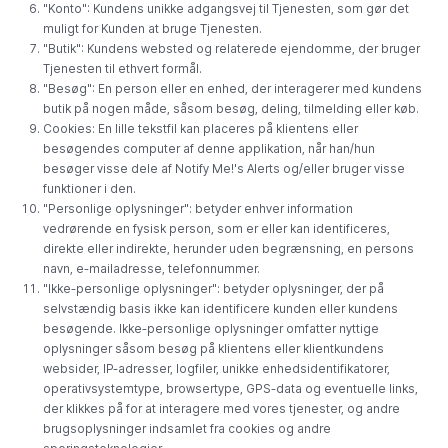
"Konto": Kundens unikke adgangsvej til Tjenesten, som gør det
muligt for Kunden at bruge Tjenesten.
"Butik": Kundens websted og relaterede ejendomme, der bruger
Tjenesten til ethvert formål.
"Besøg": En person eller en enhed, der interagerer med kundens
butik på nogen måde, såsom besøg, deling, tilmelding eller køb.
Cookies: En lille tekstfil kan placeres på klientens eller
besøgendes computer af denne applikation, når han/hun
besøger visse dele af Notify Me!'s Alerts og/eller bruger visse
funktioner i den.
"Personlige oplysninger": betyder enhver information
vedrørende en fysisk person, som er eller kan identificeres,
direkte eller indirekte, herunder uden begrænsning, en persons
navn, e-mailadresse, telefonnummer.
"Ikke-personlige oplysninger": betyder oplysninger, der på
selvstændig basis ikke kan identificere kunden eller kundens
besøgende. Ikke-personlige oplysninger omfatter nyttige
oplysninger såsom besøg på klientens eller klientkundens
websider, IP-adresser, logfiler, unikke enhedsidentifikatorer,
operativsystemtype, browsertype, GPS-data og eventuelle links,
der klikkes på for at interagere med vores tjenester, og andre
brugsoplysninger indsamlet fra cookies og andre