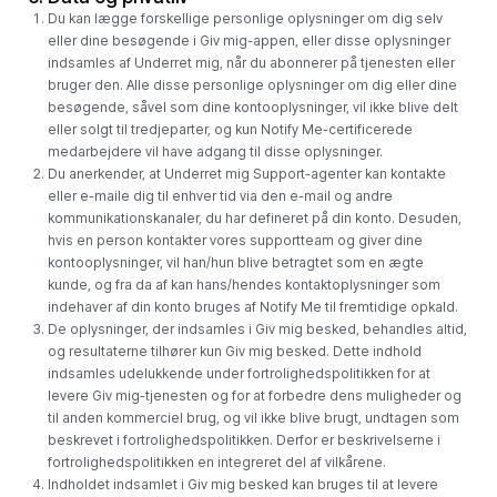
Du kan lægge forskellige personlige oplysninger om dig selv
eller dine besøgende i Giv mig-appen, eller disse oplysninger
indsamles af Underret mig, når du abonnerer på tjenesten eller
bruger den. Alle disse personlige oplysninger om dig eller dine
besøgende, såvel som dine kontooplysninger, vil ikke blive delt
eller solgt til tredjeparter, og kun Notify Me-certificerede
medarbejdere vil have adgang til disse oplysninger.
Du anerkender, at Underret mig Support-agenter kan kontakte
eller e-maile dig til enhver tid via den e-mail og andre
kommunikationskanaler, du har defineret på din konto. Desuden,
hvis en person kontakter vores supportteam og giver dine
kontooplysninger, vil han/hun blive betragtet som en ægte
kunde, og fra da af kan hans/hendes kontaktoplysninger som
indehaver af din konto bruges af Notify Me til fremtidige opkald.
De oplysninger, der indsamles i Giv mig besked, behandles altid,
og resultaterne tilhører kun Giv mig besked. Dette indhold
indsamles udelukkende under fortrolighedspolitikken for at
levere Giv mig-tjenesten og for at forbedre dens muligheder og
til anden kommerciel brug, og vil ikke blive brugt, undtagen som
beskrevet i fortrolighedspolitikken. Derfor er beskrivelserne i
fortrolighedspolitikken en integreret del af vilkårene.
Indholdet indsamlet i Giv mig besked kan bruges til at levere