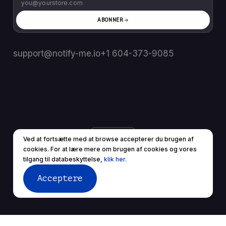
ABONNER
support@notify-me.io
+1 604-373-9085
DA
▼
Ved at fortsætte med at browse accepterer du brugen af ​​
© 2025 Alle rettigheder forbeholdes.
cookies. For at lære mere om brugen af ​​cookies og vores
Servicevilkår
Privatlivspolitik
tilgang til databeskyttelse,
klik her.
Acceptere