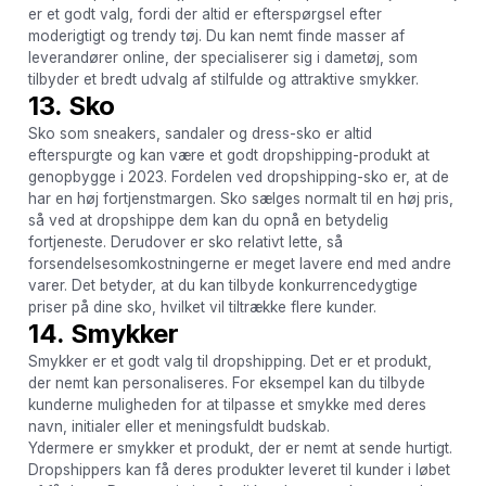
er et godt valg, fordi der altid er efterspørgsel efter
moderigtigt og trendy tøj. Du kan nemt finde masser af
leverandører online, der specialiserer sig i dametøj, som
tilbyder et bredt udvalg af stilfulde og attraktive smykker.
13. Sko
Sko som sneakers, sandaler og dress-sko er altid
efterspurgte og kan være et godt dropshipping-produkt at
genopbygge i 2023. Fordelen ved dropshipping-sko er, at de
har en høj fortjenstmargen. Sko sælges normalt til en høj pris,
så ved at dropshippe dem kan du opnå en betydelig
fortjeneste. Derudover er sko relativt lette, så
forsendelsesomkostningerne er meget lavere end med andre
varer. Det betyder, at du kan tilbyde konkurrencedygtige
priser på dine sko, hvilket vil tiltrække flere kunder.
14. Smykker
Smykker er et godt valg til dropshipping. Det er et produkt,
der nemt kan personaliseres. For eksempel kan du tilbyde
kunderne muligheden for at tilpasse et smykke med deres
navn, initialer eller et meningsfuldt budskab.
Ydermere er smykker et produkt, der er nemt at sende hurtigt.
Dropshippers kan få deres produkter leveret til kunder i løbet