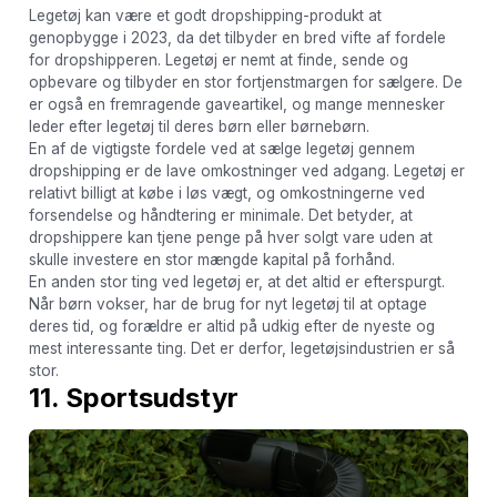
Legetøj kan være et godt dropshipping-produkt at
genopbygge i 2023, da det tilbyder en bred vifte af fordele
for dropshipperen. Legetøj er nemt at finde, sende og
opbevare og tilbyder en stor fortjenstmargen for sælgere. De
er også en fremragende gaveartikel, og mange mennesker
leder efter legetøj til deres børn eller børnebørn.
En af de vigtigste fordele ved at sælge legetøj gennem
dropshipping er de lave omkostninger ved adgang. Legetøj er
relativt billigt at købe i løs vægt, og omkostningerne ved
forsendelse og håndtering er minimale. Det betyder, at
dropshippere kan tjene penge på hver solgt vare uden at
skulle investere en stor mængde kapital på forhånd.
En anden stor ting ved legetøj er, at det altid er efterspurgt.
Når børn vokser, har de brug for nyt legetøj til at optage
deres tid, og forældre er altid på udkig efter de nyeste og
mest interessante ting. Det er derfor, legetøjsindustrien er så
stor.
11. Sportsudstyr