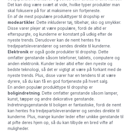
Det kan dog være svært at vide, hvilke typer produkter man
skal fokusere på for at maksimere sin fortjeneste.
En af de mest populære produkttyper til dropship er
modeartikler
. Dette inkluderer tøj, tilbehør, sko og smykker.
Disse varer plejer at være populære, fordi de altid er
efterspurgte, og kunderne er konstant på udkig efter de
nyeste trends. Derudover kan de nemt hentes fra
tredjepartsleverandører og sendes direkte til kunderne.
Elektronik
er også gode produkter til dropship. Dette
omfatter genstande såsom telefoner, tablets, computere og
anden elektronik. Kunder leder altid efter den nyeste og
bedste teknologi, så det er vigtigt at være på forkant med de
nyeste trends. Plus, disse varer har en tendens til at være
dyrere, så du kan få en god fortjeneste på hvert salg.
En anden populær produkttype til dropship er
boligindretning
. Dette omfatter genstande såsom lamper,
kunst, tæpper og andre dekorative genstande.
Indretningsgenstande til boligen er fantastiske, fordi de nemt
kan hentes fra tredjepartsleverandører og sendes direkte til
kunderne. Plus, mange kunder leder efter unikke genstande til
at pifte deres hjem op, så du kan tilbyde en bred vifte af
muligheder.