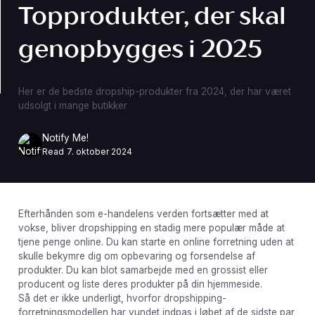
Topprodukter, der skal
genopbygges i 2025
Her er de bedste dropship-produkter fra 2024, der har været
udsolgt i mange butikker
Notify Me!
Read
7. oktober 2024
Efterhånden som e-handelens verden fortsætter med at
vokse, bliver dropshipping en stadig mere populær måde at
tjene penge online. Du kan starte en online forretning uden at
skulle bekymre dig om opbevaring og forsendelse af
produkter. Du kan blot samarbejde med en grossist eller
producent og liste deres produkter på din hjemmeside.
Så det er ikke underligt, hvorfor dropshipping-
forretningsmodellen har vundet indpas i løbet af de sidste par