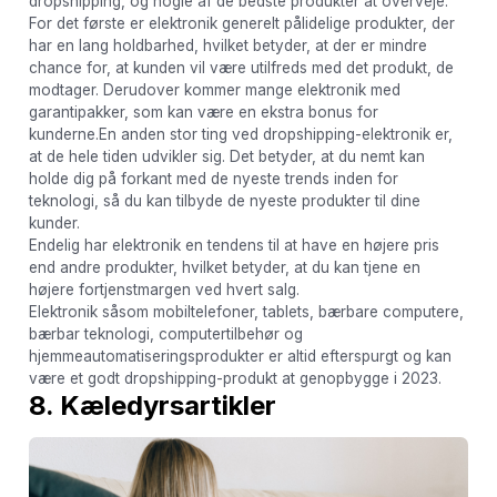
dropshipping, og nogle af de bedste produkter at overveje.
For det første er elektronik generelt pålidelige produkter, der
har en lang holdbarhed, hvilket betyder, at der er mindre
chance for, at kunden vil være utilfreds med det produkt, de
modtager. Derudover kommer mange elektronik med
garantipakker, som kan være en ekstra bonus for
kunderne.En anden stor ting ved dropshipping-elektronik er,
at de hele tiden udvikler sig. Det betyder, at du nemt kan
holde dig på forkant med de nyeste trends inden for
teknologi, så du kan tilbyde de nyeste produkter til dine
kunder.
Endelig har elektronik en tendens til at have en højere pris
end andre produkter, hvilket betyder, at du kan tjene en
højere fortjenstmargen ved hvert salg.
Elektronik såsom mobiltelefoner, tablets, bærbare computere,
bærbar teknologi, computertilbehør og
hjemmeautomatiseringsprodukter er altid efterspurgt og kan
være et godt dropshipping-produkt at genopbygge i 2023.
8. Kæledyrsartikler