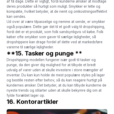
af få dage. Dette er vigtigt, fordi kunderne ønsker at modtage
deres produkter så hurtigt som muligt. Smykker er lette og
kompakte, hvilket betyder, at de nemt og omkostningseffektivt
kan sendes.
Ud over at være tilpasselige og nemme at sende, er smykker
også populære. Dette gør det til et godt valg til dropshipping,
fordi det er et produkt, som folk sandsynligvis vil købe. Folk
køber ofte smykker som gaver til særlige lejligheder, så
dropshippere kan drage fordel af dette ved at markedsføre
varerne til særlige lejligheder.
**15. Tasker og punge **
Dropshipping-modellen fungerer især godt til tasker og
punge, da den giver dig mulighed for at tilbyde et bredt
udvalg af varer uden at skulle investere i store mængder af
inventar. Du kan kun holde de mest populære styles på lager
og bestille resten efter behov, så du kan reagere hurtigt på
kundernes ønsker. Det betyder, at du kan tilbyde kunderne de
nyeste trends og stilarter uden at skulle bekymre dig om at
fylde forældet lager op.
16. Kontorartikler