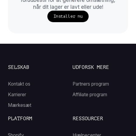
forudbestil for at generere omsætning,
når dit lager er lavt eller ude!
Installer nu
SELSKAB
UDFORSK MERE
Kontakt os
Partners program
Karrierer
Affiliate program
Mærkesæt
PLATFORM
RESSOURCER
Shopify
Hjælpecenter