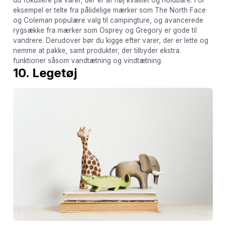
du fokusere på varer, der er af høj kvalitet og holdbare. For
eksempel er telte fra pålidelige mærker som The North Face
og Coleman populære valg til campingture, og avancerede
rygsække fra mærker som Osprey og Gregory er gode til
vandrere. Derudover bør du kigge efter varer, der er lette og
nemme at pakke, samt produkter, der tilbyder ekstra
funktioner såsom vandtætning og vindtætning.
10. Legetøj