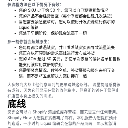
仅流程方法在以下情况下有效：
您的 SKU 少于约 50 个，您可以自己观察紧急情况
您的产品不会经常售空（每个季度都会出现几次缺货）
当您需要紧急徽章时，您可以使用开发资源进行偶尔的
Liquid 编辑
您处于早期阶段，保护现金流高于一切
那一刻你就会超越原生：
您每周都会遭遇缺货，并且看着缺货页面导致流量流失
您正在以可预测的需求高峰进行发布或补货
您的 AOV 超过 50 美元，即使单次恢复的候补名单销售也
能支付该应用数倍的费用
您需要紧急情况、候补名单、补货警报和报告来相互交
谈，而不是将五点解决方案拼接在一起
大多数商店都比他们意识到的更早跨越这条线。 流量提醒感觉很
有成效，因为它们显示在您的收件箱中，但真正的钱在于您停止
在店面本身上损失的需求。
底线
您完全可以向 Shopify 添加低库存警报，而无需支付任何费用。
Shopify Flow 为您提供内部电子邮件，本机报告为您提供预计
的跑道，一小时的 Liquid 编辑会在您的产品页面上显示紧急消