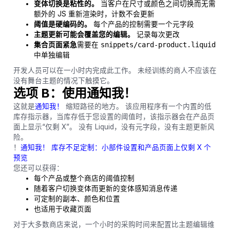
变体切换是粘性的。
当客户在尺寸或颜色之间切换而无需
额外的 JS 重新渲染时，计数不会更新
阈值是硬编码的。
每个产品的控制需要一个元字段
主题更新可能会覆盖您的编辑。
记录每次更改
集合页面紧急
需要在
snippets/card-product.liquid
中单独编辑
开发人员可以在一小时内完成此工作。 未经训练的商人不应该在
没有舞台主题的情况下触摸它。
选项 B：使用通知我！
这就是
通知我！
缩短路径的地方。 该应用程序有一个内置的低
库存指示器，当库存低于您设置的阈值时，该指示器会在产品页
面上显示“仅剩 X”。 没有 Liquid，没有元字段，没有主题更新风
险。
！
通知我！ 库存不足定制：小部件设置和产品页面上仅剩 X 个
预览
您还可以获得：
每个产品或整个商店的阈值控制
随着客户切换变体而更新的变体感知消息传递
可定制的副本、颜色和位置
也适用于收藏页面
对于大多数商店来说，一个小时的采购时间来配置比主题编辑维