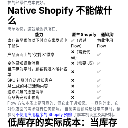
护的经常性成本要好。
Native Shopify 不能做什
么
简单地说，这就是边界所在：
能力
原生 Shopify
通知我！
库存跌至阈值以下时向商家发送电
✅（通过
为此使用
子邮件
Flow）
Flow
❌（需要代
产品页面上的“仅剩 X”徽章
✅
码）
变体感知紧急消息
❌（需要 JS）
✅
当库存为零时，顾客将进入候补名
❌
✅
单
SKU 补货时自动通知客户
❌
✅
AI 生成的补货活动内容
❌
✅
追踪兴趣的愿望清单
❌
✅
商品售完即止预购
❌
✅
Flow 方法本质上是可靠的，但它止于通知您。 一旦你外出，它
对你店面的需求没有任何影响。 当您需要预购超过零库存时，请
参阅
不使用应用程序的 Shopify 预购
了解本机设置及其限制。
低库存的实际成本：当库存