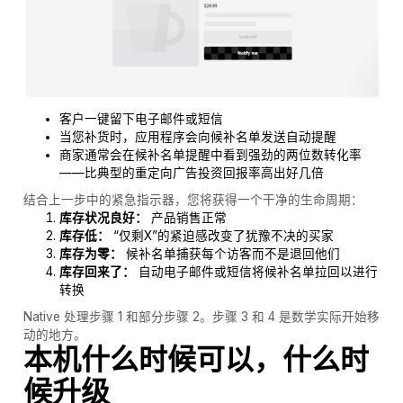
客户一键留下电子邮件或短信
当您补货时，应用程序会向候补名单发送自动提醒
商家通常会在候补名单提醒中看到强劲的两位数转化率
——比典型的重定向广告投资回报率高出好几倍
结合上一步中的紧急指示器，您将获得一个干净的生命周期：
库存状况良好：
产品销售正常
库存低：
“仅剩X”的紧迫感改变了犹豫不决的买家
库存为零：
候补名单捕获每个访客而不是退回他们
库存回来了：
自动电子邮件或短信将候补名单拉回以进行
转换
Native 处理步骤 1 和部分步骤 2。步骤 3 和 4 是数学实际开始移
动的地方。
本机什么时候可以，什么时
候升级