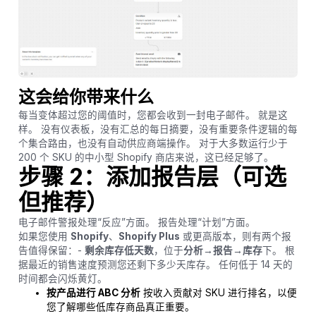
这会给你带来什么
每当变体超过您的阈值时，您都会收到一封电子邮件。 就是这
样。 没有仪表板，没有汇总的每日摘要，没有重要条件逻辑的每
个集合路由，也没有自动供应商端操作。 对于大多数运行少于
200 个 SKU 的中小型 Shopify 商店来说，这已经足够了。
步骤 2：添加报告层（可选
但推荐）
电子邮件警报处理“反应”方面。 报告处理“计划”方面。
如果您使用
Shopify
、
Shopify Plus
或更高版本，则有两个报
告值得保留：-
剩余库存低天数
，位于
分析→报告→库存
下。 根
据最近的销售速度预测您还剩下多少天库存。 任何低于 14 天的
时间都会闪烁黄灯。
按产品进行 ABC 分析
按收入贡献对 SKU 进行排名，以便
您了解哪些低库存商品真正重要。