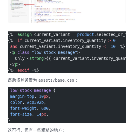
{%- 
assign
 current_variant = 
product
.selected_or_fir
{%- 
if
 current_variant.inventory_quantity 
>
 0
 and
 current_variant.inventory_quantity 
<=
 10
 -%}
 <
p
 class
=
"low-stock-message"
>
   Only <
strong
>{{ current_variant.inventory_quantit
 </
p
>
{%- 
endif
 -%}
然后将其设置为
assets/base.css
：
.low-stock-message
 {
 margin-top
: 
10
px
;
 color
: 
#c0392b
;
 font-weight
: 
600
;
 font-size
: 
14
px
;
}
这可行，但有一些粗糙的地方：