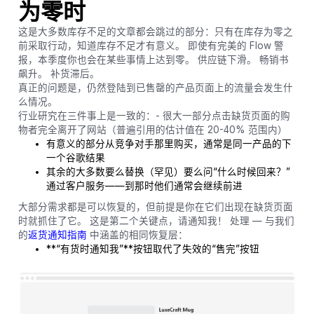
为零时
这是大多数库存不足的文章都会跳过的部分：只有在库存为零之
前采取行动，知道库存不足才有意义。 即使有完美的 Flow 警
报，本季度你也会在某些事情上达到零。 供应链下滑。 畅销书
飙升。 补货滞后。
真正的问题是，仍然登陆到已售罄的产品页面上的流量会发生什
么情况。
行业研究在三件事上是一致的：- 很大一部分点击缺货页面的购
物者完全离开了网站（普遍引用的估计值在 20-40% 范围内）
有意义的部分从竞争对手那里购买，通常是同一产品的下
一个谷歌结果
其余的大多数要么替换（罕见）要么问“什么时候回来？”
通过客户服务——到那时他们通常会继续前进
大部分需求都是可以恢复的，但前提是你在它们出现在缺货页面
时就抓住了它。 这是第二个关键点，请通知我！ 处理 — 与我们
的
返货通知指南
中涵盖的相同恢复层：
**“有货时通知我”**按钮取代了失效的“售完”按钮