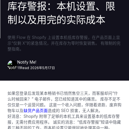
库存警报：本机设置、限
制以及用完的实际成本
使用 Flow 在 Shopify 上设置本机低库存警报，在产品页面上显
示“仅剩 X”的紧急情况，并在库存为零时恢复销售。 有限制的完
整指南。
Notify Me!
11
Read
2026年5月17日
如果您登录后发现某本畅销书已悄然售空三天，而客服却问“什
么时候回来？” 电子邮件，您已经知道其中的痛苦。 库存不足不
仅仅是一个运营问题。 这是一个收入问题，伴随着退款、废弃购
物车以及
缺货产品页面
造成的 SEO 损害，无人解决。
好消息：Shopify 附带了足够的本机工具来设置基本的低库存警
报，无需付费应用程序。 诚实的消息：“低库存警报”短语中隐藏
着三种不同的工作，而本机设置只能很好地处理其中一种。