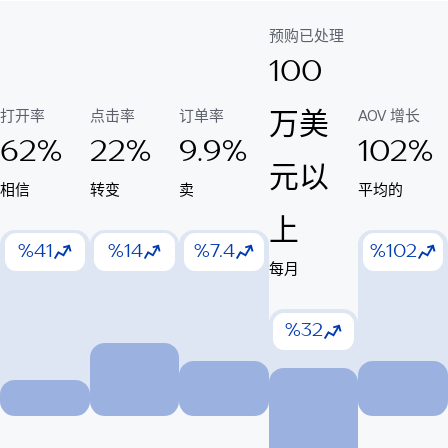
预购已处理
100
打开率
点击率
订单率
AOV 增长
万美
62%
22%
9.9%
102%
元以
相信
转变
卖
平均的
上
%41
%14
%7.4
%102
每月
%32