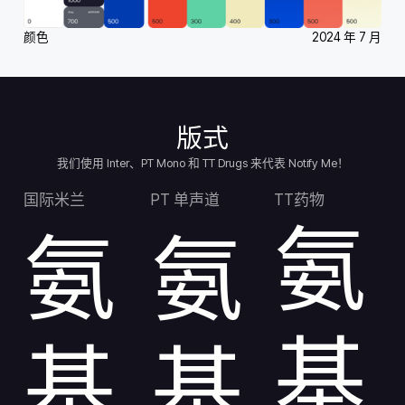
颜色
2024 年 7 月
版式
我们使用 Inter、PT Mono 和 TT Drugs 来代表 Notify Me！
国际米兰
PT 单声道
TT药物
氨
氨
氨
基
基
基