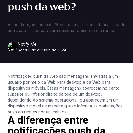
push da web?
As notificações push da Web são uma ferramenta massiva de
aquisição e retenção para qualquer comércio eletrônico
Notify Me!
Read
3 de outubro de 2024
Notificações push da Web são mensagens enviadas a um
usuário por meio da Web para desktop e da Web para
dispositivos móveis. Essas mensagens aparecem no canto
superior ou inferior direito da tela de um desktop,
dependendo do sistema operacional, ou aparecem em um
dispositivo móvel de maneira quase idêntica às notificações
push entregues por aplicativos.
A diferença entre
notificações push da