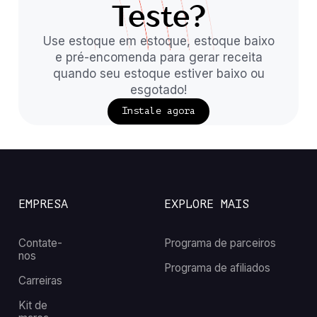
Teste?
Use estoque em estoque, estoque baixo
e pré-encomenda para gerar receita
quando seu estoque estiver baixo ou
esgotado!
Instale agora
EMPRESA
EXPLORE MAIS
Contate-
Programa de parceiros
nos
Programa de afiliados
Carreiras
Kit de