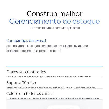
Construa melhor
Gerenciamento de estoque
Todos os recursos com um aplicativo
Campanhas de e-mail
Receba uma notificação sempre que um cliente enviar uma
solicitação de produtos fora de estoque
Fluxos automatizados
Exiba o widget em Produto, Coleção e Página inicial sem limite
Suporte Técnico
Atualize seus designs com nosso editor ou use seu próprio código.
Nossa equipe também ajudará a construí-lo para você!
Colete em todos os canais
Receba e-mails, números de telefone e ative notificações push para
maximizar o alcance