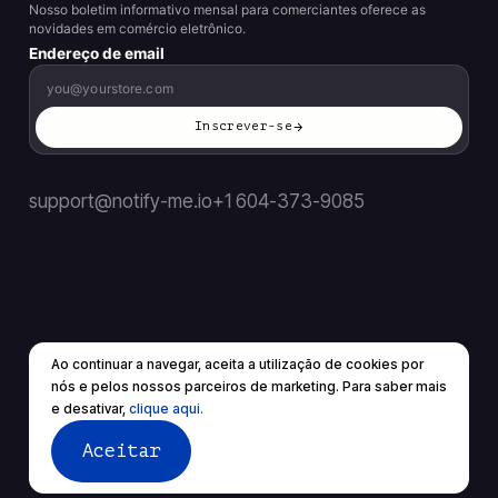
Nosso boletim informativo mensal para comerciantes oferece as
novidades em comércio eletrônico.
Endereço de email
Inscrever-se
support@notify-me.io
+1 604-373-9085
Ao continuar a navegar, aceita a utilização de cookies por
PT
▼
nós e pelos nossos parceiros de marketing. Para saber mais
© 2026 Todos os direitos reservados.
e desativar,
clique aqui.
Termos de Serviço
política de Privacidade
Aceitar