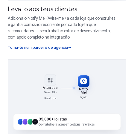
Leva-o aos teus clientes
Adiciona o Notify Me! (Avise-me!) a cada loja que construíres
e ganha comissão recorrente por cada lojista que
recomendares — sem trabalho extra de desenvolvimento,
com apoio completo na integração.
Torna-te num parceiro de agência
A tua app
Notify
Me!
Tema · API ·
Ligado
Plataforma
35,000+ lojistas
+
Co-marketing · listagens em destaque · referências