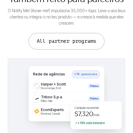
O Notify Me! (Avise-me!) impulsiona 35,000+ lojas. Leva-o aos teus
clientes ou integra-o no teu produto — e cresce à medida que eles
crescem.
All partner programs
Rede de agências
+70 parceiros
Harper + Scott
Platina
Nova Iorque, EUA
Vested Marketing
Triboo S.p.a.
Aderiu
Premier
Platina
Lafayette, EUA
Milão, Itália
+$60
Comissão recorrente
EcomExperts
Plus
$7,320
Montreal, Canadá
/mês
+18% este trimestre