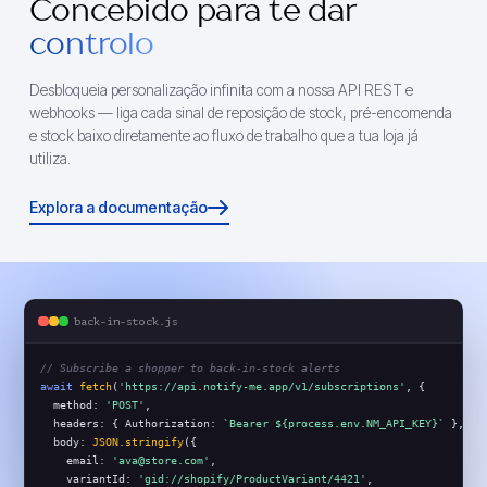
Concebido para te dar
controlo
Desbloqueia personalização infinita com a nossa API REST e
webhooks — liga cada sinal de reposição de stock, pré-encomenda
e stock baixo diretamente ao fluxo de trabalho que a tua loja já
utiliza.
Explora a documentação
back-in-stock.js
// Subscribe a shopper to back-in-stock alerts
await
fetch
(
'https://api.notify-me.app/v1/subscriptions'
, {
  method: 
'POST'
,
  headers: { Authorization: 
`Bearer ${process.env.NM_API_KEY}`
 },
  body: 
JSON.stringify
({
    email: 
'ava@store.com'
,
    variantId: 
'gid://shopify/ProductVariant/4421'
,