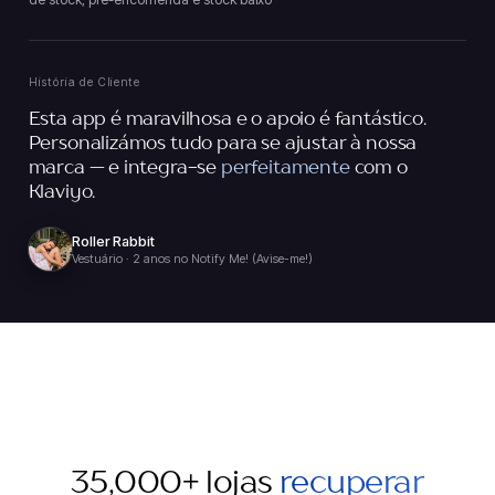
História de Cliente
Esta app é maravilhosa e o apoio é fantástico.
Personalizámos tudo para se ajustar à nossa
marca — e integra-se
perfeitamente
com o
Klaviyo.
Roller Rabbit
Vestuário · 2 anos no Notify Me! (Avise-me!)
35,000+ lojas
recuperar