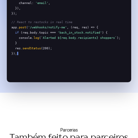
    channel: 
'email'
,
  }),
});
// React to restocks in real time
app.
post
(
'/webhooks/notify-me'
, (req, res) => {
if
 (req.body.topic === 
'back_in_stock.notified'
) {
    console.
log
(
`Alerted ${req.body.recipients} shoppers`
);
  }
  res.
sendStatus
(200);
});
back_in_stock.notified
Webhook entregue ao teu endpoint
Parcerias
Também feito para parceiros