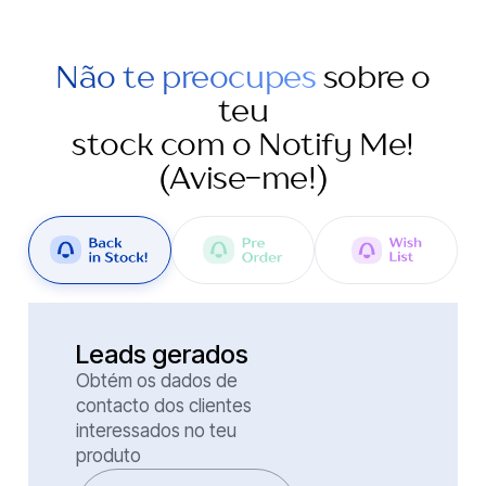
Não te preocupes
sobre o
teu
stock com o Notify Me!
(Avise-me!)
Acompanha os
pedidos
Descobre que artigos do
stock são populares e
toma decisões de