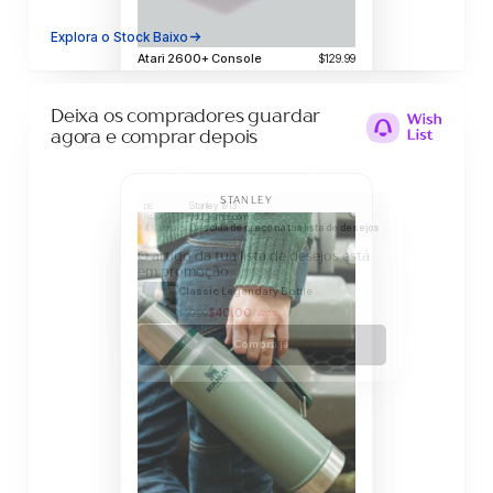
Explora o Stock Baixo
Atari 2600+ Console
$129.99
Restam apenas 3 em stock
Adicionar ao carrinho
Deixa os compradores guardar
agora e comprar depois
Stanley 1913
DE
you@email.com
PARA
Descida de preço na tua lista de desejos
ASSUNTO
O artigo da tua lista de desejos está
em promoção
Classic Legendary Bottle
$40.00
$50.00
−20%
Compra já