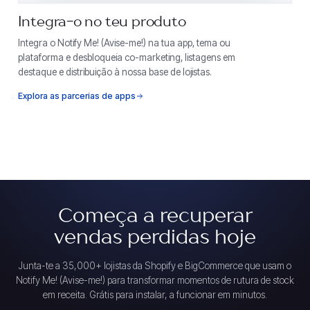
Integra-o no teu produto
Integra o Notify Me! (Avise-me!) na tua app, tema ou
plataforma e desbloqueia co-marketing, listagens em
destaque e distribuição à nossa base de lojistas.
Explora as parcerias de apps
Começa a recuperar
vendas perdidas hoje
Junta-te a 35,000+ lojistas da Shopify e BigCommerce que usam o
Notify Me! (Avise-me!) para transformar momentos de rutura de stock
em receita. Grátis para instalar, a funcionar em minutos.