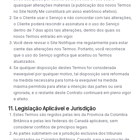
quaisquer alterações materiais (a publicação dos novos Termos
no Site Notify Me constituirá um aviso eletrônico efetivo).
Se o Cliente usar o Serviço e não concordar com tais alterações,
o Cliente poderá rescindir a assinatura e o uso do Serviço
dentro de 7 dias após tais alterações, dentro dos quais os
novos Termos entrarão em vigor.
Você deve revisar o Site Notifique-me regularmente para estar
ciente das alterações nos Termos. Portanto, você reconhece
que o uso do Serviço significa que aceitou os Termos
atualizados.
Se qualquer disposição destes Termos for considerada
inexequível por qualquer motivo, tal disposição será reformada
na medida necessária para torná-la exequível na medida
máxima permitida para afetar a intenção das partes ou será
ignorada, e o restante deste Contrato continuará em pleno vigor
e efeito.
11. Legislação Aplicável e Jurisdição
Estes Termos são regidos pelas leis da Província da Colúmbia
Britânica e pelas leis federais do Canadá aplicáveis, sem
considerar conflitos de princípios legais.
As partes submetem-se à jurisdição exclusiva dos tribunais
localizados na Colúmbia Britânica, Canadá, para a resolução de