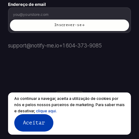
Endereço de email
Inscrever-se
support@notify-me.io
+1 604-373-9085
PT
▼
Ao continuar a navegar, aceita a utilização de cookies por
© 2026 Todos os direitos reservados.
nós e pelos nossos parceiros de marketing. Para saber mais
Termos de Serviço
política de Privacidade
e desativar,
clique aqui.
Aceitar