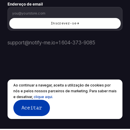
Endereço de email
Inscrever-se
support@notify-me.io
+1 604-373-9085
Ao continuar a navegar, aceita a utilização de cookies por
PT
▼
nós e pelos nossos parceiros de marketing. Para saber mais
© 2026 Todos os direitos reservados.
e desativar,
clique aqui.
Termos de Serviço
política de Privacidade
Aceitar