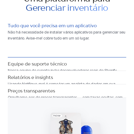
Gerenciar inventário
Tudo que você precisa em um aplicativo
Não há necessidade de instalar vários aplicativos para gerenciar seu
inventário. Avise-me! cobre tudo em um só lugar.
Equipe de suporte técnico
Nossa equipe de suporte inclui desenvolvedores reais do Shopify
trabalhando no seu caso – você está em mãos de especialistas.
Relatórios e insights
Usando Notifique-me! é como ter um analista de dados em sua
equipe — com insights e relatórios valiosos integrados.
Preços transparentes
Orgulhamo-nos de preços transparentes — sem taxas ocultas, sem
surpresas.