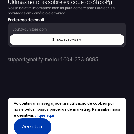
Últimas notícias sobre estoque do Shopify
Nosso boletim informativo mensal para comerciantes oferece as
novidades em comércio eletrônico.
Endereço de email
Inscrever-se
support@notify-me.io
+1 604-373-9085
Ao continuar a navegar, aceita a utilização de cookies por
PT
▼
nós e pelos nossos parceiros de marketing. Para saber mais
© 2026 Todos os direitos reservados.
e desativar,
clique aqui.
Termos de Serviço
política de Privacidade
Aceitar