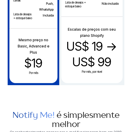
canais
Lista de desejos +
Push,
Não incluído
estoque baixo
WhatsApp
Lista de desejos
Incluída
+ estoque baixo
Escalas de preços com seu
plano Shopify
Mesmo preço no
US$ 19 →
Basic, Advanced e
Plus
US$ 99
$19
Por mês, por nível
Por mês
Notify Me!
é simplesmente
melhor